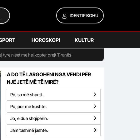
IDENTIFIKOHU
SPORT
HOROSKOPI
KULTUR
 tyre niset me helikopter drejt Tiranës
A DO TË LARGOHENI NGA VENDI PËR
NJË JETË MË TË MIRË?
Po, sa më shpejt.
Po, por me kushte.
Jo, e dua shqipërin.
Jam tashmë jashtë.