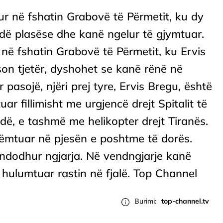
ur në fshatin Grabovë të Përmetit, ku dy
dë plasëse dhe kanë ngelur të gjymtuar.
në fshatin Grabovë të Përmetit, ku Ervis
on tjetër, dyshohet se kanë rënë në
pasojë, njëri prej tyre, Ervis Bregu, është
r fillimisht me urgjencë drejt Spitalit të
ndë, e tashmë me helikopter drejt Tiranës.
dëmtuar në pjesën e poshtme të dorës.
 ndodhur ngjarja. Në vendngjarje kanë
 hulumtuar rastin në fjalë. Top Channel
Burimi:
top-channel.tv