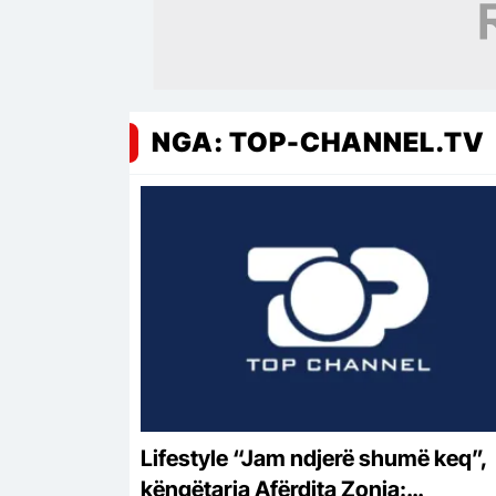
NGA: TOP-CHANNEL.TV
Lifestyle “Jam ndjerë shumë keq”,
këngëtarja Afërdita Zonja: