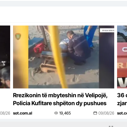
Rrezikonin të mbyteshin në Velipojë,
36 
Policia Kufitare shpëton dy pushues
zjar
kur
/08/26
sot.com.al
19,465
09/08/26
sot.c
vës