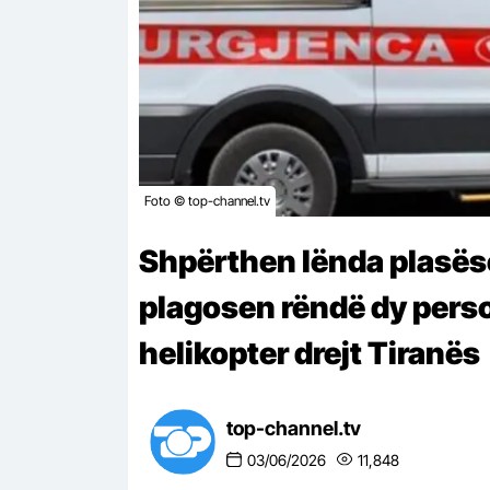
Foto © top-channel.tv
Shpërthen lënda plasëse
plagosen rëndë dy person
helikopter drejt Tiranës
top-channel.tv
03/06/2026
11,848