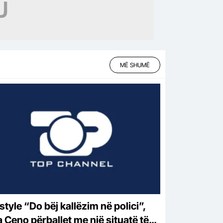
MË SHUMË
j kallëzim në polici”,
a Ceno përballet me një situatë të