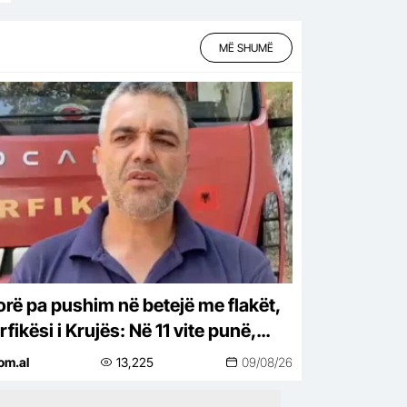
MË SHUMË
orë pa pushim në betejë me flakët,
rfikësi i Krujës: Në 11 vite punë,
rë s’kam parë situatë kaq të
om.al
13,225
09/08/26
htirë