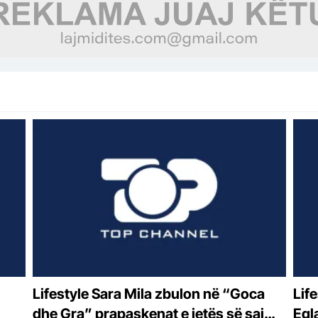
Lifestyle Sara Mila zbulon në “Goca
Lifestyle “Do bë
dhe Gra” prapaskenat e jetës së saj
Egl