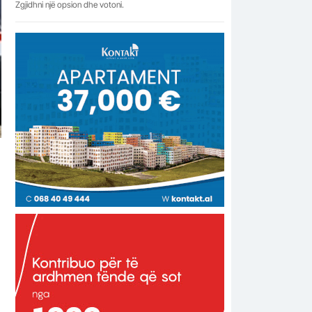
Zgjidhni një opsion dhe votoni.