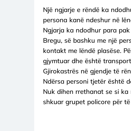
Një ngjarje e rëndë ka ndodh
persona kanë ndeshur në lën
Ngjarja ka ndodhur para pak 
Bregu, së bashku me një pers
kontakt me lëndë plasëse. Për 
gjymtuar dhe është transportua
Gjirokastrës në gjendje të rë
Ndërsa personi tjetër është 
Nuk dihen rrethanat se si ka
shkuar grupet policore për të