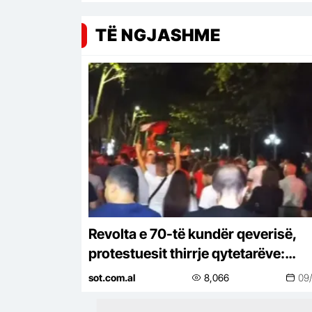
TË NGJASHME
Revolta e 70-të kundër qeverisë,
protestuesit thirrje qytetarëve:
Bashkohuni me ne!
sot.com.al
8,066
09