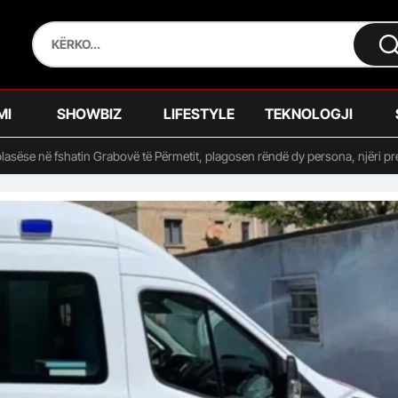
MI
SHOWBIZ
LIFESTYLE
TEKNOLOGJI
asëse në fshatin Grabovë të Përmetit, plagosen rëndë dy persona, njëri prej