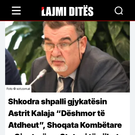
Skip
to
main
content
Foto © sot.com.al
Shkodra shpalli gjykatësin
Astrit Kalaja “Dëshmor të
Atdheut”, Shoqata Kombëtare