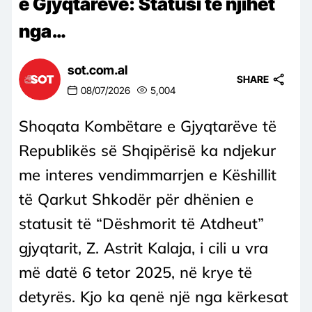
e Gjyqtarëve: Statusi të njihet
nga…
sot.com.al
SHARE
08/07/2026
5,004
Shoqata Kombëtare e Gjyqtarëve të
Republikës së Shqipërisë ka ndjekur
me interes vendimmarrjen e Këshillit
të Qarkut Shkodër për dhënien e
statusit të “Dëshmorit të Atdheut”
gjyqtarit, Z. Astrit Kalaja, i cili u vra
më datë 6 tetor 2025, në krye të
detyrës. Kjo ka qenë një nga kërkesat