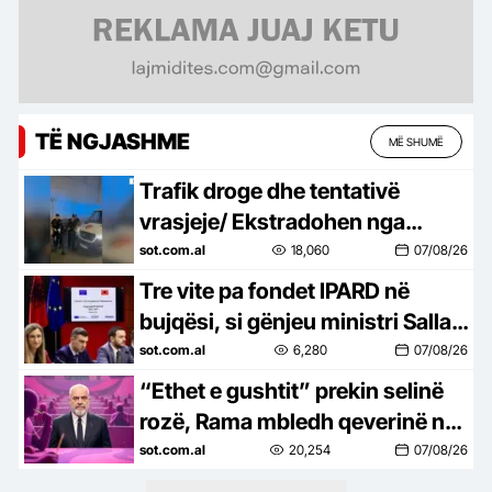
TË NGJASHME
MË SHUMË
Trafik droge dhe tentativë
vrasjeje/ Ekstradohen nga
Kolumbia e Italia 2 persona të
sot.com.al
18,060
07/08/26
kërkuar, mes tyre ‘kimisti’ i…
Tre vite pa fondet IPARD në
bujqësi, si gënjeu ministri Salla,
premtoi çeljen e programit
sot.com.al
6,280
07/08/26
brenda qershorit, por ende…
“Ethet e gushtit” prekin selinë
rozë, Rama mbledh qeverinë në
Pogradec më 24 dhe 25 gusht,
sot.com.al
20,254
07/08/26
gjashtë ministra në…