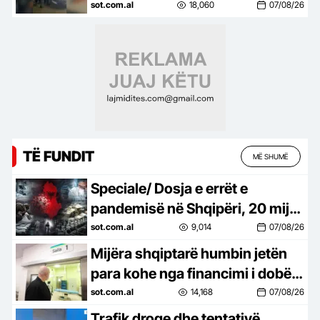
Kolumbia e Italia 2 persona të
sot.com.al
18,060
07/08/26
kërkuar, mes tyre ‘kimisti’ i…
TË FUNDIT
MË SHUMË
Speciale/ Dosja e errët e
pandemisë në Shqipëri, 20 mijë
shqiptarë humbën jetën nga
sot.com.al
9,014
07/08/26
Covid-19, mijëra të tjerë…
Mijëra shqiptarë humbin jetën
para kohe nga financimi i dobët i
shëndetësisë, Dhoma
sot.com.al
14,168
07/08/26
Amerikane ngre alarmin dhe
Trafik droge dhe tentativë