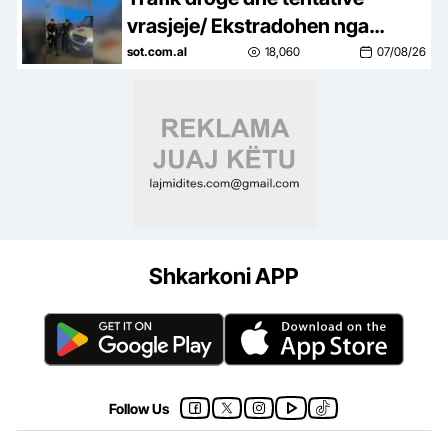
godet…
vrasjeje/ Ekstradohen nga
Kolumbia e Italia 2 persona të
sot.com.al
18,060
07/08/26
kërkuar, mes tyre ‘kimisti’ i…
Shkarkoni APP
Follow Us