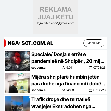
NGA: SOT.COM.AL
MË SHUMË
Speciale/ Dosja e errët e
pandemisë në Shqipëri, 20 mijë
shqiptarë humbën jetën nga
sot.com.al
9,014
07/08/26
Covid-19, mijëra të tjerë…
Mijëra shqiptarë humbin jetën
para kohe nga financimi i dobët i
shëndetësisë, Dhoma
sot.com.al
14,168
07/08/26
Amerikane ngre alarmin dhe
Trafik droge dhe tentativë
godet…
vrasjeje/ Ekstradohen nga