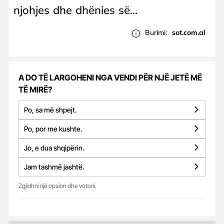
njohjes dhe dhënies së...
Burimi:
sot.com.al
A DO TË LARGOHENI NGA VENDI PËR NJË JETË MË
TË MIRË?
Po, sa më shpejt.
Po, por me kushte.
Jo, e dua shqipërin.
Jam tashmë jashtë.
Zgjidhni një opsion dhe votoni.