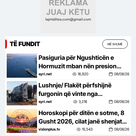
TË FUNDIT
MË SHUMË
Pasiguria për Ngushticën e
Hormuzit mban nën presion
tregjet
syri.net
16,920
08/08/26
Lushnje/ Flakët përfshijnë
furgonin që vinte nga
Maqedonia e Veriut, shkak
syri.net
3,218
08/08/26
ishte…
Horoskopi për ditën e sotme, 8
Gusht 2026, cilat janë shenjat
më me fat
vizionplus.tv
15,543
08/08/26