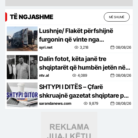
TË NGJASHME
MË SHUMË
Lushnje/ Flakët përfshijnë
furgonin që vinte nga
Maqedonia e Veriut, shkak
syri.net
3,218
08/08/26
ishte…
Dalin fotot, këta janë tre
shqiptarët që humbën jetën në
aksidentin tragjik në Gjermani
ntv.al
4,089
08/08/26
SHTYPI I DITËS – Çfarë
shkruajnë gazetat shqiptare për
ditën e sotme, e shtunë, 8 gusht
sarandanews.com
9,879
08/08/26
2026…