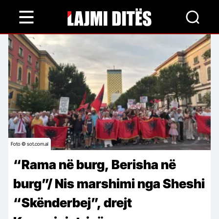
Skip
to
main
content
Foto © sot.com.al
“Rama në burg, Berisha në
burg”/ Nis marshimi nga Sheshi
“Skënderbej”, drejt