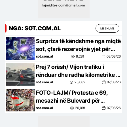
NGA: SOT.COM.AL
MË SHUMË
Surpriza të këndshme nga miqtë
sot, çfarë rezervojnë yjet për
çdo shenjë
sot.com.al
8,281
08/08/26
Prej 7 orësh/ Vijon trafiku i
rënduar dhe radha kilometrike e
automjeteve në aksin Tiranë-
sot.com.al
25,082
07/08/26
Elbasan
FOTO-LAJM/ Protesta e 69,
mesazhi në Bulevard për
Prokurorinë e Posaçme: SPAK,
sot.com.al
20,018
07/08/26
çfarë pret?