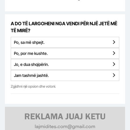
A DO TË LARGOHENI NGA VENDI PËR NJË JETË MË
TË MIRË?
Po, sa më shpejt.
Po, por me kushte.
Jo, e dua shqipërin.
Jam tashmë jashtë.
Zgjidhni një opsion dhe votoni.