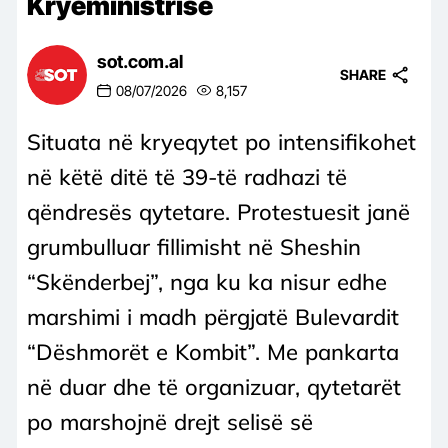
Kryeministrisë
sot.com.al
SHARE
08/07/2026
8,157
Situata në kryeqytet po intensifikohet
në këtë ditë të 39-të radhazi të
qëndresës qytetare. Protestuesit janë
grumbulluar fillimisht në Sheshin
“Skënderbej”, nga ku ka nisur edhe
marshimi i madh përgjatë Bulevardit
“Dëshmorët e Kombit”. Me pankarta
në duar dhe të organizuar, qytetarët
po marshojnë drejt selisë së