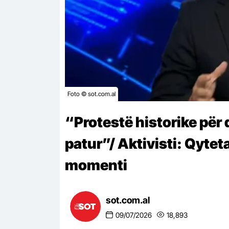
Foto © sot.com.al
“Protestë historike për
patur”/ Aktivisti: Qytet
momenti
sot.com.al
09/07/2026
18,893