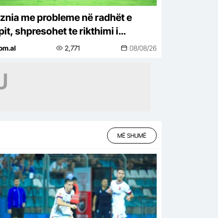
aznia me probleme në radhët e
it, shpresohet te rikthimi i
tratit
om.al
2,771
08/08/26
MË SHUMË