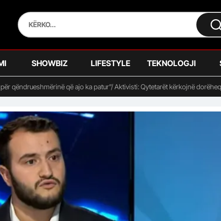
MI
SHOWBIZ
LIFESTYLE
TEKNOLOGJI
 për qëndrueshmërinë që ajo ka patur”/ Aktivisti: Qytetarët kërkojnë dorëhe