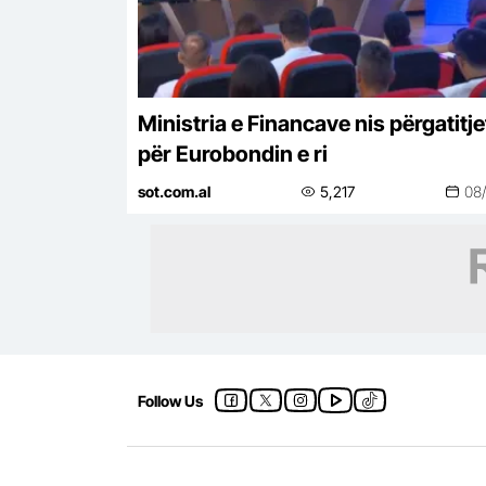
Ministria e Financave nis përgatitje
për Eurobondin e ri
sot.com.al
5,217
08
Follow Us