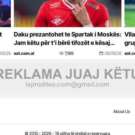
t
Daku prezantohet te Spartak i Moskës:
Vll
Jam këtu për t’i bërë tifozët e kësaj
grup
skuadre krenarë
Kas
/08/26
sot.com.al
7,189
08/08/26
sot.c
About Us
© 2010 - 2026 - Të gjitha të drejtat e rezervuara.