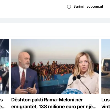
Burimi:
sot.com.al
ës
Dështon pakti Rama-Meloni për
Lus
ë
emigrantët, 138 milionë euro për një
vin