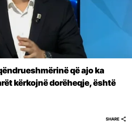
 qëndrueshmërinë që ajo ka
arët kërkojnë dorëheqje, është
SHARE