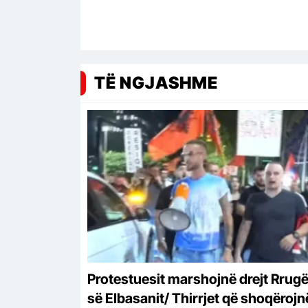
TË NGJASHME
Protestuesit marshojnë drejt Rrug
së Elbasanit/ Thirrjet që shoqërojn