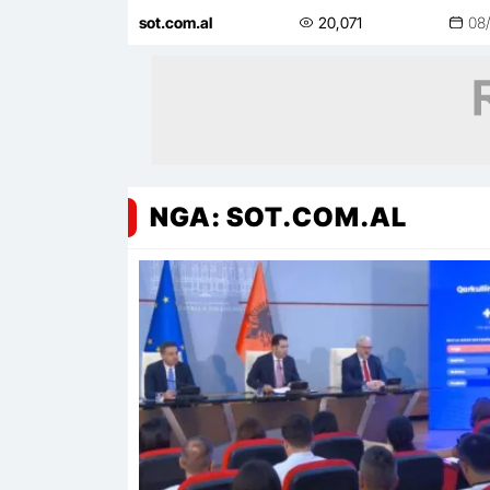
tubimin: Shqipëria meriton revoluc
sot.com.al
20,071
08
NGA: SOT.COM.AL