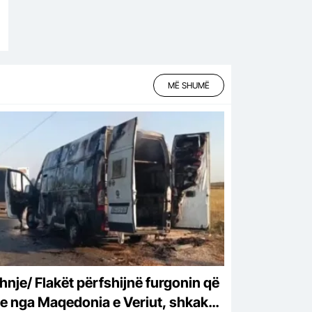
MË SHUMË
hnje/ Flakët përfshijnë furgonin që
te nga Maqedonia e Veriut, shkak