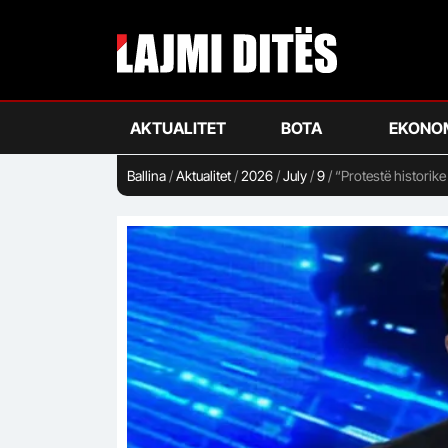
Skip
to
main
content
AKTUALITET
BOTA
EKONO
Ballina
/
Aktualitet
/
2026
/
July
/
9
/
“Protestë historike