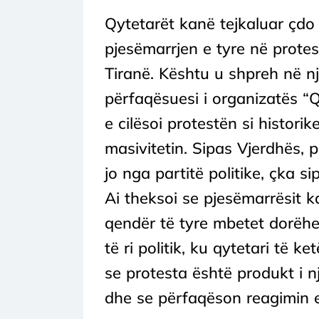
Qytetarët kanë tejkaluar çdo
pjesëmarrjen e tyre në protes
Tiranë. Kështu u shpreh në një
përfaqësuesi i organizatës “Q
e cilësoi protestën si histori
masivitetin. Sipas Vjerdhës, 
jo nga partitë politike, çka sip
Ai theksoi se pjesëmarrësit k
qendër të tyre mbetet dorëhe
të ri politik, ku qytetari të 
se protesta është produkt i 
dhe se përfaqëson reagimin e