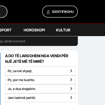
IDENTIFIKOHU
SPORT
HOROSKOPI
KULTUR
qje, është momenti
A DO TË LARGOHENI NGA VENDI PËR
NJË JETË MË TË MIRË?
Po, sa më shpejt.
Po, por me kushte.
Jo, e dua shqipërin.
Jam tashmë jashtë.