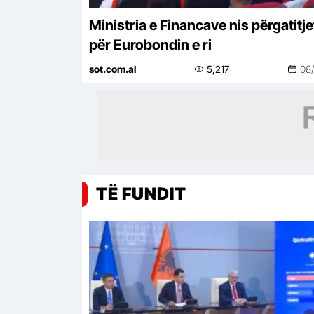
Ministria e Financave nis përgatitje
për Eurobondin e ri
sot.com.al
5,217
08
TË FUNDIT