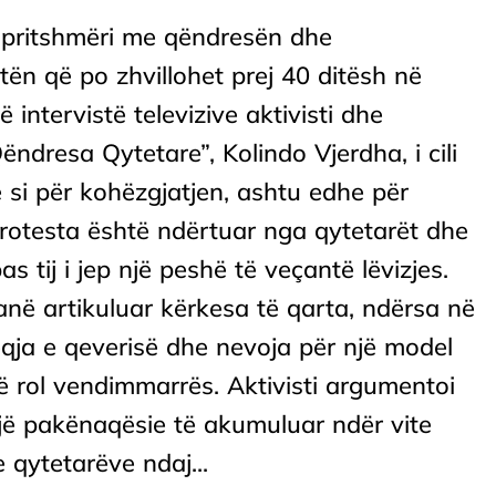
 pritshmëri me qëndresën dhe
tën që po zhvillohet prej 40 ditësh në
 intervistë televizive aktivisti dhe
ëndresa Qytetare”, Kolindo Vjerdha, i cili
ke si për kohëzgjatjen, ashtu edhe për
protesta është ndërtuar nga qytetarët dhe
as tij i jep një peshë të veçantë lëvizjes.
anë artikuluar kërkesa të qarta, ndërsa në
qja e qeverisë dhe nevoja për një model
ketë rol vendimmarrës. Aktivisti argumentoi
një pakënaqësie të akumuluar ndër vite
 qytetarëve ndaj...