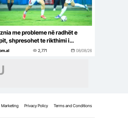
aznia me probleme në radhët e
it, shpresohet te rikthimi i
tratit
om.al
2,771
08/08/26
Marketing
Privacy Policy
Terms and Conditions