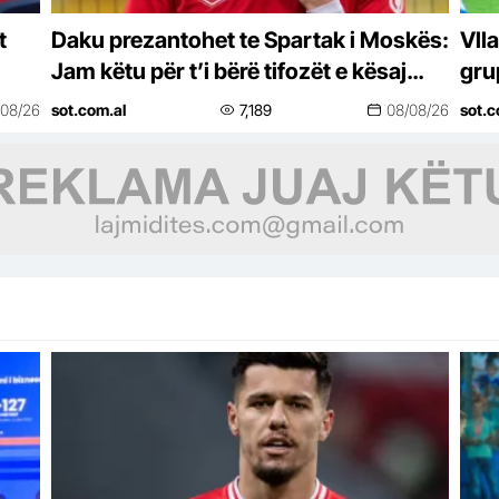
t
Daku prezantohet te Spartak i Moskës:
Vll
Jam këtu për t’i bërë tifozët e kësaj
grup
skuadre krenarë
Kas
/08/26
sot.com.al
7,189
08/08/26
sot.c