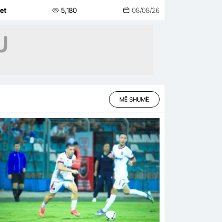
te…
net
5,180
08/08/26
MË SHUMË