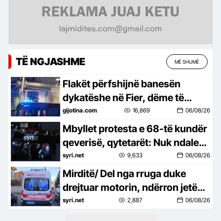
TË NGJASHME
MË SHUMË
Flakët përfshijnë banesën
dykatëshe në Fier, dëme të
mëdha materiale
gijotina.com
16,869
06/08/26
Mbyllet protesta e 68-të kundër
qeverisë, qytetarët: Nuk ndalemi
deri në largimin e Ramës
syri.net
9,633
06/08/26
Mirditë/ Del nga rruga duke
drejtuar motorin, ndërron jetë
në spital shqiptari nga Kosova
syri.net
2,887
06/08/26