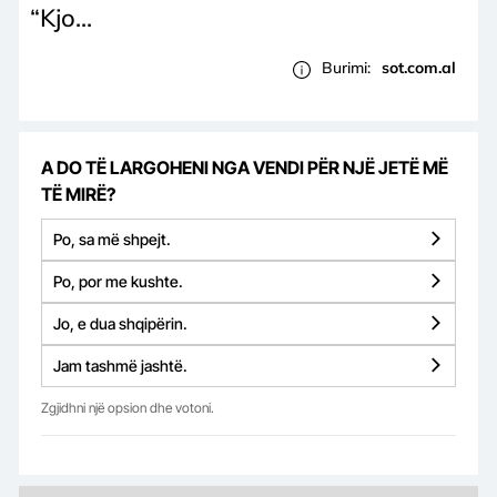
“Kjo...
Burimi:
sot.com.al
A DO TË LARGOHENI NGA VENDI PËR NJË JETË MË
TË MIRË?
Po, sa më shpejt.
Po, por me kushte.
Jo, e dua shqipërin.
Jam tashmë jashtë.
Zgjidhni një opsion dhe votoni.