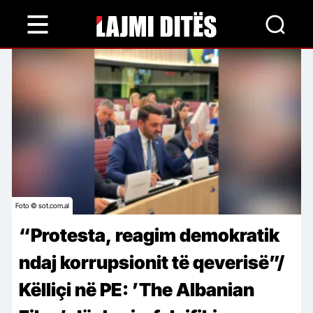
Skip
to
main
content
Foto © sot.com.al
“Protesta, reagim demokratik
ndaj korrupsionit të qeverisë”/
Këlliçi në PE: ’The Albanian