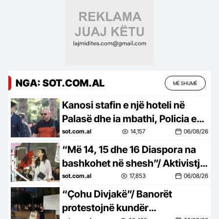
NGA: SOT.COM.AL
MË SHUMË
Kanosi stafin e një hoteli në
Palasë dhe ia mbathi, Policia e
Vlorës shpall në kërkim ish-
sot.com.al
14,157
06/08/26
policin Ulian Shpataraku
“Më 14, 15 dhe 16 Diaspora na
bashkohet në shesh”/ Aktivistja:
Protesta në Europë e SHBA,
sot.com.al
17,853
06/08/26
kudo ku janë shqiptarët!
“Çohu Divjakë”/ Banorët
protestojnë kundër