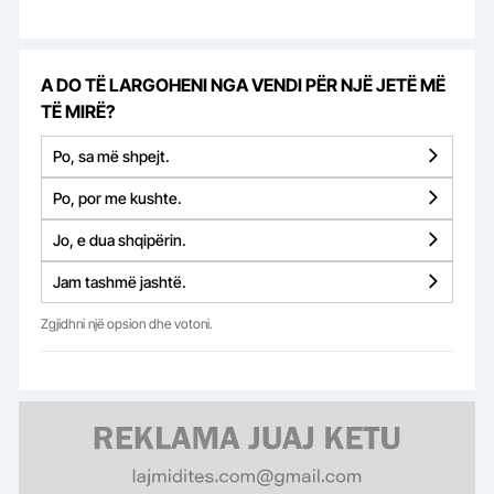
A DO TË LARGOHENI NGA VENDI PËR NJË JETË MË
TË MIRË?
Po, sa më shpejt.
Po, por me kushte.
Jo, e dua shqipërin.
Jam tashmë jashtë.
Zgjidhni një opsion dhe votoni.