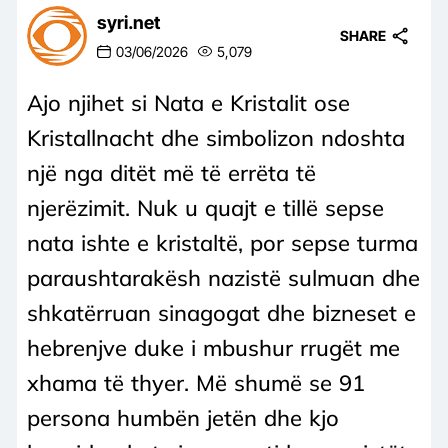
syri.net
SHARE
03/06/2026
5,079
Ajo njihet si Nata e Kristalit ose
Kristallnacht dhe simbolizon ndoshta
një nga ditët më të errëta të
njerëzimit. Nuk u quajt e tillë sepse
nata ishte e kristaltë, por sepse turma
paraushtarakësh nazistë sulmuan dhe
shkatërruan sinagogat dhe bizneset e
hebrenjve duke i mbushur rrugët me
xhama të thyer. Më shumë se 91
persona humbën jetën dhe kjo