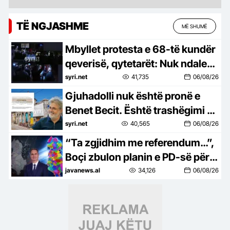
TË NGJASHME
MË SHUMË
Mbyllet protesta e 68-të kundër
qeverisë, qytetarët: Nuk ndalemi
deri në largimin e Ramës
syri.net
41,735
06/08/26
Gjuhadolli nuk është pronë e
Benet Becit. Është trashëgimi e
Shkodrës
syri.net
40,565
06/08/26
“Ta zgjidhim me referendum…”,
Boçi zbulon planin e PD-së për
të penguar uljen e numrit të
javanews.al
34,126
06/08/26
bashkive