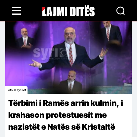
Skip
to
main
content
Foto © syri.net
Tërbimi i Ramës arrin kulmin, i
krahason protestuesit me
nazistët e Natës së Kristaltë