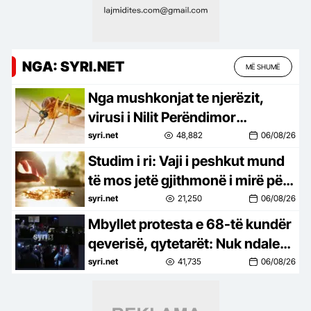
NGA: SYRI.NET
MË SHUMË
Nga mushkonjat te njerëzit,
virusi i Nilit Perëndimor
përhapet në 7 vende të Europës,
syri.net
48,882
06/08/26
94 raste në Itali dhe 6 viktima në
Studim i ri: Vaji i peshkut mund
Greqi
të mos jetë gjithmonë i mirë për
trurin, sidomos pas dëmtimeve
syri.net
21,250
06/08/26
Mbyllet protesta e 68-të kundër
qeverisë, qytetarët: Nuk ndalemi
deri në largimin e Ramës
syri.net
41,735
06/08/26