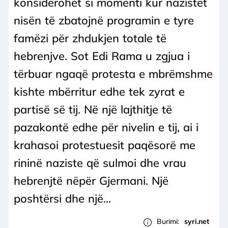
konsiderohet si momenti kur nazistët
nisën të zbatojnë programin e tyre
famëzi për zhdukjen totale të
hebrenjve. Sot Edi Rama u zgjua i
tërbuar ngaqë protesta e mbrëmshme
kishte mbërritur edhe tek zyrat e
partisë së tij. Në një lajthitje të
pazakontë edhe për nivelin e tij, ai i
krahasoi protestuesit paqësorë me
rininë naziste që sulmoi dhe vrau
hebrenjtë nëpër Gjermani. Një
poshtërsi dhe një...
Burimi:
syri.net