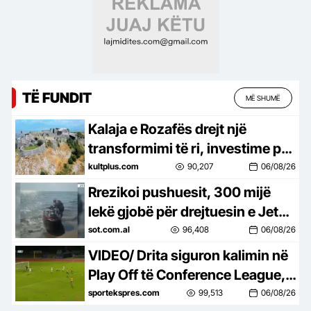
TË FUNDIT
MË SHUMË
Kalaja e Rozafës drejt një
transformimi të ri, investime për
trashëgiminë dhe turizmin
kultplus.com
90,207
06/08/26
Rrezikoi pushuesit, 300 mijë
lekë gjobë për drejtuesin e Jet
Ski në Zvërnec
sot.com.al
96,408
06/08/26
VIDEO/ Drita siguron kalimin në
Play Off të Conference League, e
mbyll me një ndeshje takimin
sportekspres.com
99,513
06/08/26