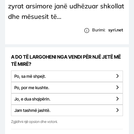
zyrat arsimore janë udhëzuar shkollat
dhe mësuesit të...
Burimi:
syri.net
A DO TË LARGOHENI NGA VENDI PËR NJË JETË MË
TË MIRË?
Po, sa më shpejt.
Po, por me kushte.
Jo, e dua shqipërin.
Jam tashmë jashtë.
Zgjidhni një opsion dhe votoni.