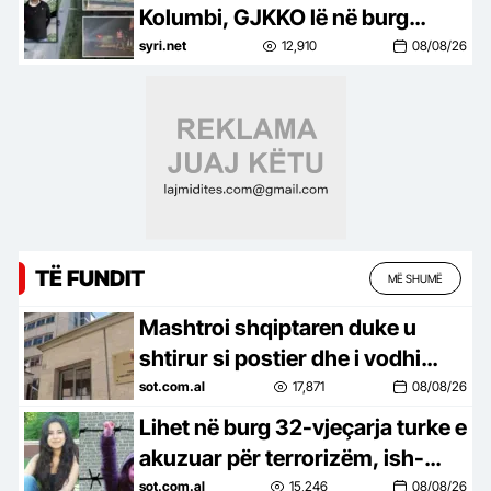
Kolumbi, GJKKO lë në burg
kolumbianin Samir Rosales
syri.net
12,910
08/08/26
Rodriguez
TË FUNDIT
MË SHUMË
Mashtroi shqiptaren duke u
shtirur si postier dhe i vodhi
paratë, mbyllen hetimet për
sot.com.al
17,871
08/08/26
nigerianin, çështja kalon për…
Lihet në burg 32-vjeçarja turke e
akuzuar për terrorizëm, ish-
studentja që protestoi kundër
sot.com.al
15,246
08/08/26