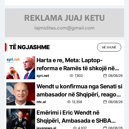
TË NGJASHME
MË SHUMË
Harta e re, Meta: Laptop-
reforma e Ramës të shkojë në
referendum. Turp për deputetët
syri.net
7,802
08/08/26
e PS u kthyen shpinën votuesve
Wendt u konfirmua nga Senati si
ambasador në Shqipëri, reagon
Ambasada Amerikane në Tiranë
ntv.al
13,358
08/08/26
Emërimi i Eric Wendt në
Shqipëri, Ambasada e SHBA
tregon tre prioritetet: Do
javanews.al
4,937
08/08/26