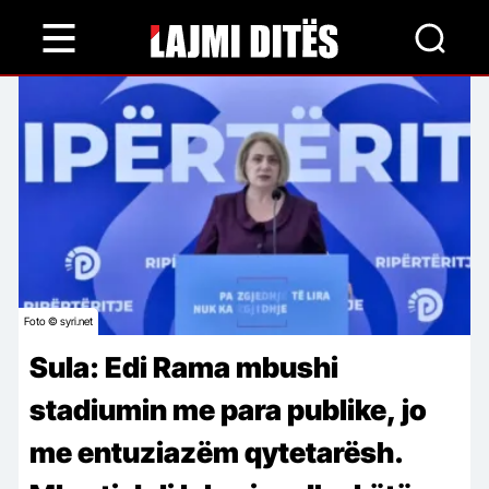
Skip
to
main
content
Foto © syri.net
Sula: Edi Rama mbushi
stadiumin me para publike, jo
me entuziazëm qytetarësh.