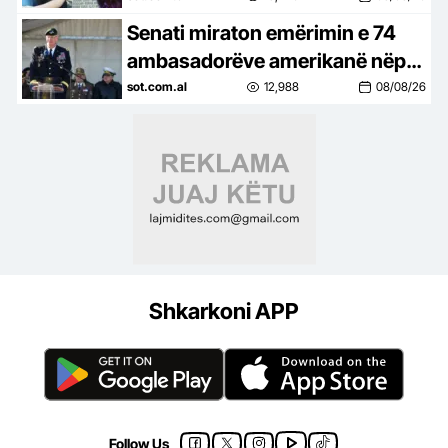
Erdogan lutet të mos…
Senati miraton emërimin e 74
ambasadorëve amerikanë nëpër
botë, konfirmohet dhe
sot.com.al
12,988
08/08/26
ambasadori i ri i SHBA në
Shqipëri
Shkarkoni APP
Follow Us