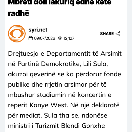
Mbreti doli lakuriq edhe këtë
radhë
syri.net
SHARE
09/07/2026
12,127
Drejtuesja e Departamentit të Arsimit
në Partinë Demokratike, Lili Sula,
akuzoi qeverinë se ka përdorur fonde
publike dhe rrjetin arsimor për të
mbushur stadiumin në koncertin e
reperit Kanye West. Në një deklaratë
për mediat, Sula tha se, ndonëse
ministri i Turizmit Blendi Gonxhe