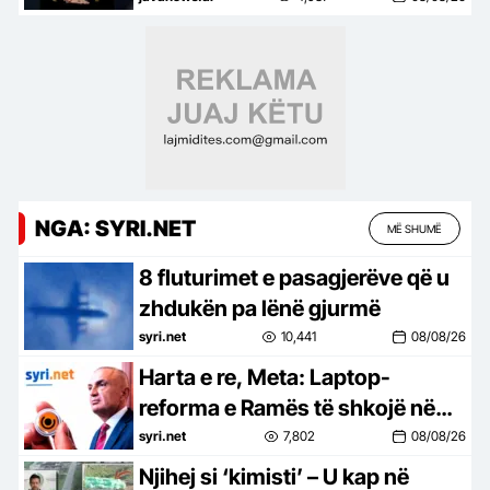
mbështesë vizionin e Trump për
një NATO më të fortë, siguri
dhe…!
NGA: SYRI.NET
MË SHUMË
8 fluturimet e pasagjerëve që u
zhdukën pa lënë gjurmë
syri.net
10,441
08/08/26
Harta e re, Meta: Laptop-
reforma e Ramës të shkojë në
referendum. Turp për deputetët
syri.net
7,802
08/08/26
e PS u kthyen shpinën votuesve
Njihej si ‘kimisti’ – U kap në