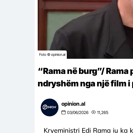
Foto © opinion.al
“Rama në burg”/ Rama pë
ndryshëm nga një film i
opinion.al
03/06/2026
11,265
Kryeministri Edi Rama iu ka k