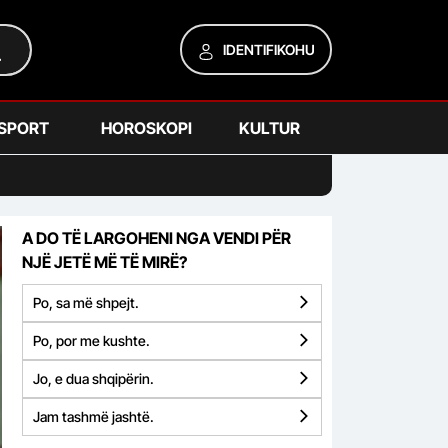
IDENTIFIKOHU
SPORT
HOROSKOPI
KULTUR
A DO TË LARGOHENI NGA VENDI PËR
NJË JETË MË TË MIRË?
Po, sa më shpejt.
Po, por me kushte.
Jo, e dua shqipërin.
Jam tashmë jashtë.