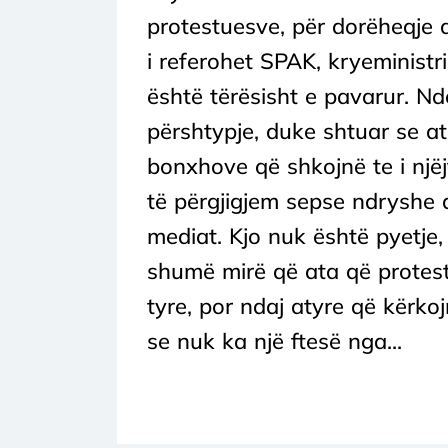
protestuesve, për dorëheqje a
i referohet SPAK, kryeministri
është tërësisht e pavarur. Nd
përshtypje, duke shtuar se a
bonxhove që shkojnë te i njëj
të përgjigjem sepse ndryshe 
mediat. Kjo nuk është pyetje, 
shumë mirë që ata që protest
tyre, por ndaj atyre që kërk
se nuk ka një ftesë nga...