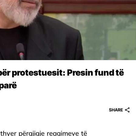
r protestuesit: Presin fund të
 parë
SHARE
thyer përgjigje reagimeve të