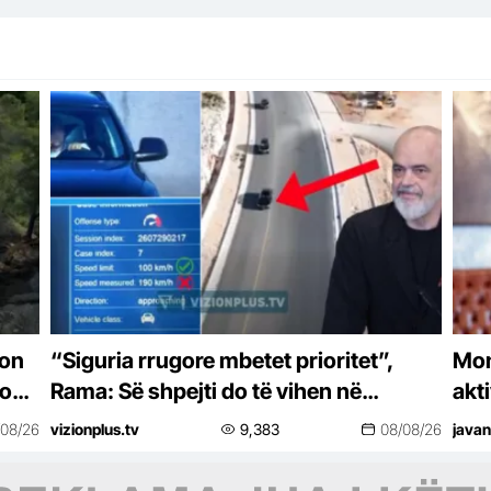
don
“Siguria rrugore mbetet prioritet”,
Moni
ron’
Rama: Së shpejti do të vihen në
akt
funksion kamerat e Qendrës
dre
/08/26
vizionplus.tv
9,383
08/08/26
javan
Kombëtare të Monitorimit të Trafikut
Rrugor