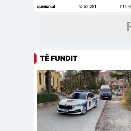
lifestyle
opinion.al
32,281
08
TË FUNDIT