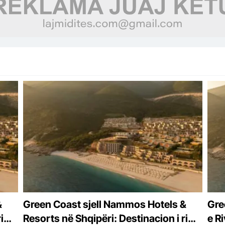
&
Green Coast sjell Nammos Hotels &
Gre
i
Resorts në Shqipëri: Destinacion i ri
e R