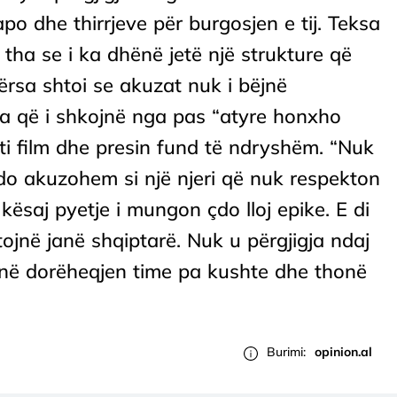
po dhe thirrjeve për burgosjen e tij. Teksa
 tha se i ka dhënë jetë një strukture që
ërsa shtoi se akuzat nuk i bëjnë
ta që i shkojnë nga pas “atyre honxho
ti film dhe presin fund të ndryshëm. “Nuk
do akuzohem si një njeri që nuk respekton
kësaj pyetje i mungon çdo lloj epike. E di
ojnë janë shqiptarë. Nuk u përgjigja ndaj
ojnë dorëheqjen time pa kushte dhe thonë
Burimi:
opinion.al