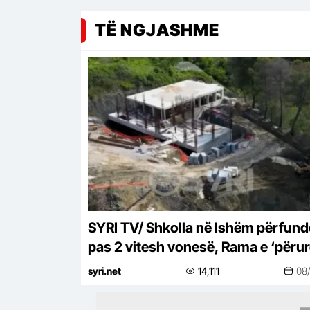
TË NGJASHME
SYRI TV/ Shkolla në Ishëm përfun
pas 2 vitesh vonesë, Rama e ‘përu
online pa asnjë shpjegim
syri.net
14,111
08