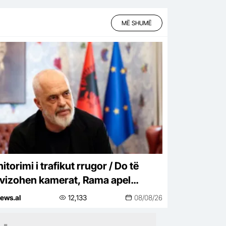
MË SHUMË
torimi i trafikut rrugor / Do të
ivizohen kamerat, Rama apel
jtuesve: Respektoni rregullat
ews.al
12,133
08/08/26