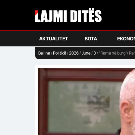
Skip
to
main
content
AKTUALITET
BOTA
EKONO
Ballina
/
Politikë
/
2026
/
June
/
3
/
“Rama në burg”/ Rama