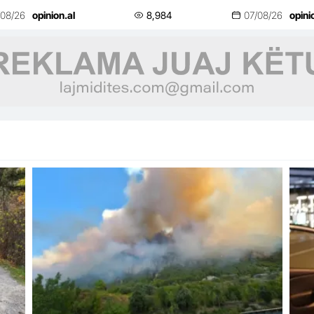
lifestyle
ndë
/08/26
opinion.al
8,984
07/08/26
opini