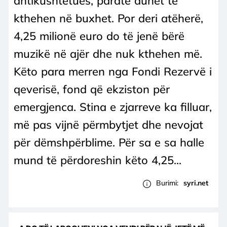
antikushtetues, paratë duhet të
kthehen në buxhet. Por deri atëherë,
4,25 milionë euro do të jenë bërë
muzikë në ajër dhe nuk kthehen më.
Këto para merren nga Fondi Rezervë i
qeverisë, fond që ekziston për
emergjenca. Stina e zjarreve ka filluar,
më pas vijnë përmbytjet dhe nevojat
për dëmshpërblime. Për sa e sa halle
mund të përdoreshin këto 4,25...
Burimi:
syri.net