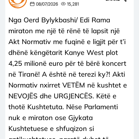
08/07/2026
15,281
Nga Oerd Bylykbashi/ Edi Rama
miraton me një të rënë të lapsit një
Akt Normativ me fuqinë e ligjit për t’i
dhënë këngëtarit Kanye West plot
4,25 milionë euro për të bërë koncert
në Tiranë! A është në terezi ky?! Akti
Normativ nxirret VETËM në kushtet e
NEVOJËS dhe URGJENCËS. Këtë e
thotë Kushtetuta. Nëse Parlamenti
nuk e miraton ose Gjykata
Kushtetuese e shfuqizon si