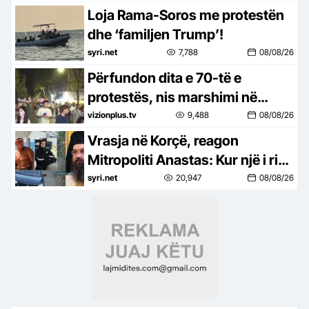
Loja Rama-Soros me protestën
dhe ‘familjen Trump’!
syri.net
7,788
08/08/26
Përfundon dita e 70-të e
protestës, nis marshimi në
rrugë
vizionplus.tv
9,488
08/08/26
Vrasja në Korçë, reagon
Mitropoliti Anastas: Kur një i ri
vret një të ri, shoqëria qan për të
syri.net
20,947
08/08/26
dy