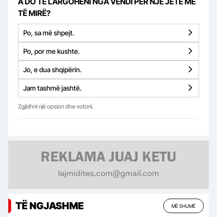
A DO TË LARGOHENI NGA VENDI PËR NJË JETË MË
TË MIRË?
Po, sa më shpejt.
Po, por me kushte.
Jo, e dua shqipërin.
Jam tashmë jashtë.
Zgjidhni një opsion dhe votoni.
TË NGJASHME
MË SHUMË