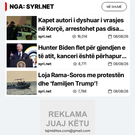
NGA: SYRI.NET
MË SHUMË
Kapet autori i dyshuar i vrasjes
në Korçë, arrestohet pas disa
orësh kërkime
syri.net
16,014
08/08/26
Hunter Biden flet për gjendjen e
të atit, kanceri është përhapur
në kocka
syri.net
8,771
08/08/26
Loja Rama-Soros me protestën
dhe ‘familjen Trump’!
syri.net
7,788
08/08/26