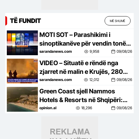
TË FUNDIT
MË SHUMË
MOTI SOT – Parashikimi i
sinoptikanëve për vendin tonë,
për ditën e diel, 9 gusht 2026…
sarandanews.com
9,958
09/08/26
VIDEO – Situatë e rëndë nga
zjarret në malin e Krujës, 280
forca në terren, evakuaohen
sarandanews.com
12,012
09/08/26
banorët…
Green Coast sjell Nammos
Hotels & Resorts në Shqipëri:
Destinacion i ri lifestyle
opinion.al
18,296
09/08/26