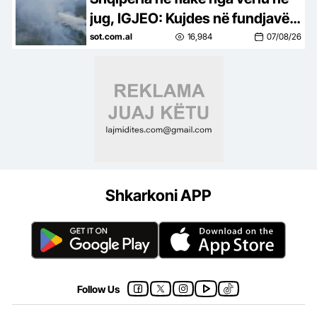
jug, IGJEO: Kujdes në fundjavë,
rrezik i lartë për zjarre në 8
sot.com.al
16,984
07/08/26
qarqe
Shkarkoni APP
Follow Us