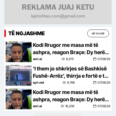
TË NGJASHME
MË SHUMË
Kodi Rrugor me masa më të
ashpra, reagon Braçe: Dy herë
janë boll për të vrarë…jo pasurim
zeri.ai
8,475
07/08/26
për policët (VIDEO)
‘I them jo shkrirjes së Bashkisë
Fushë-Arrëz’, thirrja e fortë e të
resë: Mos na detyroni të
syri.net
9,766
07/08/26
braktisim vendlindjen
Kodi Rrugor me masa më të
ashpra, reagon Braçe: Dy herë
janë boll për të vrarë…jo pasurim
zeri.ai
16,206
07/08/26
për policët