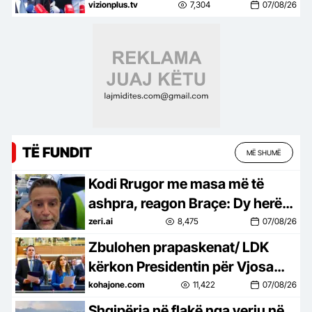
mbarimit të afatit kushtetues
vizionplus.tv
7,304
07/08/26
për konstituimin e Kuvendit
TË FUNDIT
MË SHUMË
Kodi Rrugor me masa më të
ashpra, reagon Braçe: Dy herë
janë boll për të vrarë…jo pasurim
zeri.ai
8,475
07/08/26
për policët (VIDEO)
Zbulohen prapaskenat/ LDK
kërkon Presidentin për Vjosa
Osmanin, kurse Kurti i ofron…
kohajone.com
11,422
07/08/26
Shqipëria në flakë nga veriu në