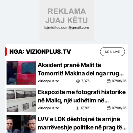
NGA: VIZIONPLUS.TV
MË SHUMË
Aksident pranë Malit të
Tomorrit! Makina del nga rruga
pasi nuk i punuan frenat, 7 të
vizionplus.tv
7,375
07/08/26
plagosur, 2 në gjendje rë rëndë
Ekspozitë me fotografi historike
në Maliq, një udhëtim në
kujtesën e Luftës Italo-Greke
vizionplus.tv
17,709
07/08/26
LVV e LDK dështojnë të arrijnë
marrëveshje politike në prag të