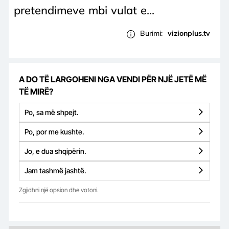
pretendimeve mbi vulat e...
Burimi:
vizionplus.tv
A DO TË LARGOHENI NGA VENDI PËR NJË JETË MË
TË MIRË?
Po, sa më shpejt.
Po, por me kushte.
Jo, e dua shqipërin.
Jam tashmë jashtë.
Zgjidhni një opsion dhe votoni.