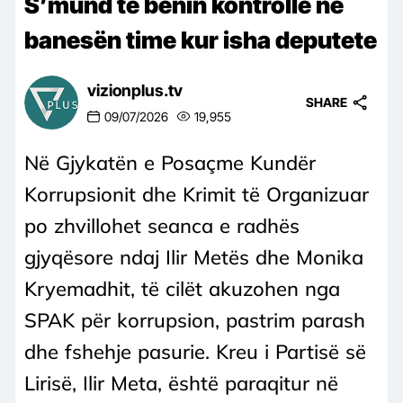
S’mund të bënin kontrolle në
banesën time kur isha deputete
vizionplus.tv
SHARE
09/07/2026
19,955
Në Gjykatën e Posaçme Kundër
Korrupsionit dhe Krimit të Organizuar
po zhvillohet seanca e radhës
gjyqësore ndaj Ilir Metës dhe Monika
Kryemadhit, të cilët akuzohen nga
SPAK për korrupsion, pastrim parash
dhe fshehje pasurie. Kreu i Partisë së
Lirisë, Ilir Meta, është paraqitur në