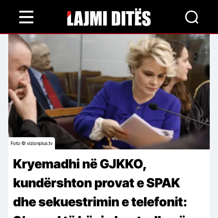
Skip
to
main
content
Foto © vizionplus.tv
Kryemadhi në GJKKO,
kundërshton provat e SPAK
dhe sekuestrimin e telefonit: