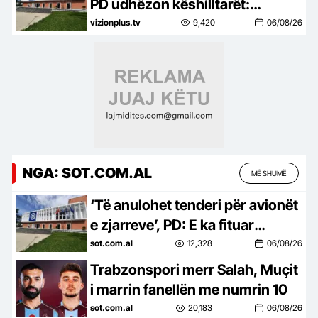
PD udhëzon këshilltarët:
Bashkëpunoni me socialistët
vizionplus.tv
9,420
06/08/26
për të kundërshtuar qeverinë
NGA: SOT.COM.AL
MË SHUMË
‘Të anulohet tenderi për avionët
e zjarreve’, PD: E ka fituar
kompania e përfshirë në
sot.com.al
12,328
06/08/26
skandale korrupsioni në Spanjë
Trabzonspori merr Salah, Muçit
i marrin fanellën me numrin 10
sot.com.al
20,183
06/08/26