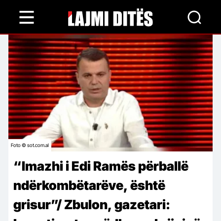
Skip
to
main
content
Foto © sot.com.al
“Imazhi i Edi Ramës përballë
ndërkombëtarëve, është
grisur”/ Zbulon, gazetari: