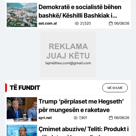
Demokratë e socialistë bëhen
bashkë/ Këshilli Bashkiak i
Këlcyrës, refuzon unanimisht
sot.com.al
21,520
06/08/26
bashkimin me Përmentin
TË FUNDIT
MË SHUMË
Trump ‘përplaset me Hegseth’
për mungesën e raketave
syri.net
7,801
06/08/26
Çmimet abuzive/ Teliti: Produkt i