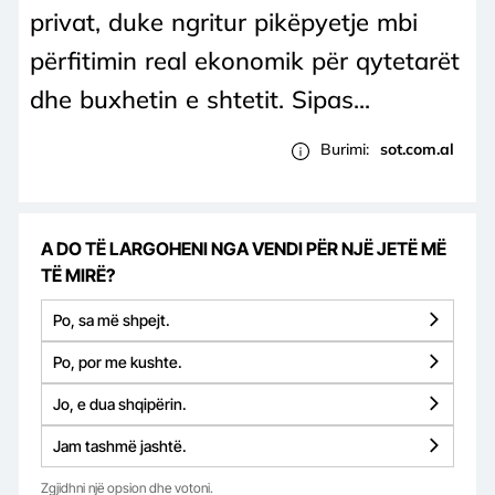
privat, duke ngritur pikëpyetje mbi
përfitimin real ekonomik për qytetarët
dhe buxhetin e shtetit. Sipas...
Burimi:
sot.com.al
A DO TË LARGOHENI NGA VENDI PËR NJË JETË MË
TË MIRË?
Po, sa më shpejt.
Po, por me kushte.
Jo, e dua shqipërin.
Jam tashmë jashtë.
Zgjidhni një opsion dhe votoni.