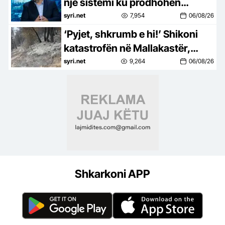
një sistemi ku prodhohen
kriminelë në pushtet
syri.net
7,954
06/08/26
‘Pyjet, shkrumb e hi!’ Shikoni
katastrofën në Mallakastër,
Situata mbetet problematike,
syri.net
9,264
06/08/26
zjarri vijon të përparojë
Shkarkoni APP