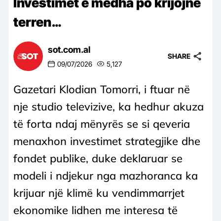
Investimet e mëdha po krijojnë
terren…
sot.com.al
SHARE
09/07/2026
5,127
Gazetari Klodian Tomorri, i ftuar në
nje studio televizive, ka hedhur akuza
të forta ndaj mënyrës se si qeveria
menaxhon investimet strategjike dhe
fondet publike, duke deklaruar se
modeli i ndjekur nga mazhoranca ka
krijuar një klimë ku vendimmarrjet
ekonomike lidhen me interesa të