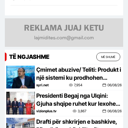
TË NGJASHME
MË SHUMË
Çmimet abuzive/ Teliti: Produkt i
një sistemi ku prodhohen
kriminelë në pushtet
syri.net
7,954
06/08/26
Presidenti Begaj nga Ulqini:
Gjuha shqipe ruhet kur lexohet,
shkruhet dhe u përcillet
vizionplus.tv
3,867
06/08/26
fëmijëve
Drafti për shkrirjen e bashkive,