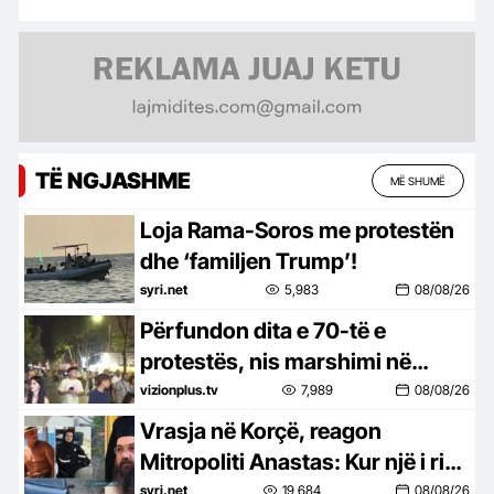
TË NGJASHME
MË SHUMË
Loja Rama-Soros me protestën
dhe ‘familjen Trump’!
syri.net
5,983
08/08/26
Përfundon dita e 70-të e
protestës, nis marshimi në
rrugë
vizionplus.tv
7,989
08/08/26
Vrasja në Korçë, reagon
Mitropoliti Anastas: Kur një i ri
vret një të ri, shoqëria qan për të
syri.net
19,684
08/08/26