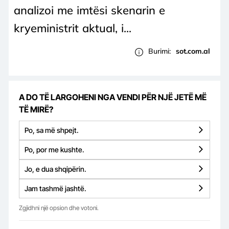
analizoi me imtësi skenarin e
kryeministrit aktual, i...
Burimi:
sot.com.al
A DO TË LARGOHENI NGA VENDI PËR NJË JETË MË
TË MIRË?
Po, sa më shpejt.
Po, por me kushte.
Jo, e dua shqipërin.
Jam tashmë jashtë.
Zgjidhni një opsion dhe votoni.