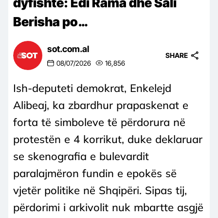
dyfishtë: Edi Rama dhe Sali
Berisha po…
sot.com.al
SHARE
08/07/2026
16,856
Ish-deputeti demokrat, Enkelejd
Alibeaj, ka zbardhur prapaskenat e
forta të simboleve të përdorura në
protestën e 4 korrikut, duke deklaruar
se skenografia e bulevardit
paralajmëron fundin e epokës së
vjetër politike në Shqipëri. Sipas tij,
përdorimi i arkivolit nuk mbartte asgjë