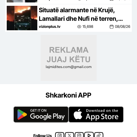
Situatë alarmante në Krujë,
Lamallari dhe Nufi në terren,
apel banorëve pë evakuim
vizionplus.tv
15,698
08/08/26
Shkarkoni APP
Follow Us