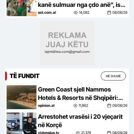
kanë sulmuar nga çdo anë”, ish-
luftëtari i UÇK-së: Destinacioni
sot.com.al
14,092
08/08/26
ynë, Shqipëria e re!
TË FUNDIT
MË SHUMË
Green Coast sjell Nammos
Hotels & Resorts në Shqipëri:
Destinacion i ri lifestyle
opinion.al
11,862
09/08/26
Arrestohet vrasësi i 20 vjeçarit
në Korçë
vizionplus.tv
21,374
08/08/26