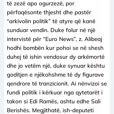
të zezë apo ogurzezë, por
përfaqësonte thjesht dhe pastër
“arkivolin politik” të atyre që kanë
sunduar vendin. Duke folur në një
intervistë për “Euro News”, z. Alibeaj
hodhi bombën kur pohoi se në shesh
duhej të ishin vendosur dy arkëmortë
dhe jo vetëm një, duke synuar kështu
goditjen e njëkohshme të dy figurave
qendrore të tranzicionit. Ai nënvizoi se
fundi politik i kërkuar nga qytetarët i
takon si Edi Ramës, ashtu edhe Sali
Berishës. Megjithatë, ish-deputeti