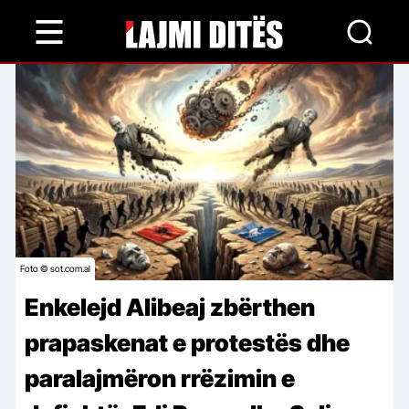
Skip
to
main
content
Foto © sot.com.al
Enkelejd Alibeaj zbërthen
prapaskenat e protestës dhe
paralajmëron rrëzimin e