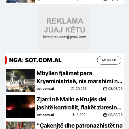
dy
NGA: SOT.COM.AL
MË SHUMË
Mbyllen fjalimet para
Kryeministrisë, nis marshimi në
Bulevard: Nesër më shumë!
sot.com.al
20,266
08/08/26
Zjarri në Malin e Krujës del
jashtë kontrollit, flakët zbresin
drejt zonave të banuara
sot.com.al
8,202
08/08/26
“Çakenjtë dhe patronazhistët na