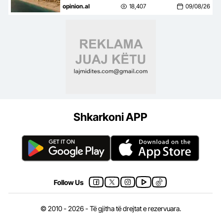
Destinacion i ri lifestyle
opinion.al
18,407
09/08/26
Shkarkoni APP
Follow Us
© 2010 - 2026 - Të gjitha të drejtat e rezervuara.