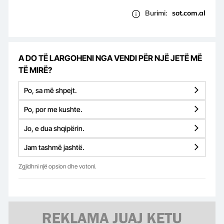
Burimi:
sot.com.al
A DO TË LARGOHENI NGA VENDI PËR NJË JETË MË
TË MIRË?
Po, sa më shpejt.
Po, por me kushte.
Jo, e dua shqipërin.
Jam tashmë jashtë.
Zgjidhni një opsion dhe votoni.