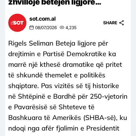
zhvillojë betejën ligjore…
sot.com.al
SHARE
08/07/2026
4,235
Rigels Seliman Beteja ligjore për
drejtimin e Partisë Demokratike ka
marrë një kthesë dramatike që pritet
të shkundë themelet e politikës
shqiptare. Pas vizitës së tij historike
në Shtëpinë e Bardhë për 250-vjetorin
e Pavarësisë së Shteteve të
Bashkuara të Amerikës (SHBA-së), ku
ndoqi nga afër fjalimin e Presidentit