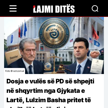
Skip
to
main
content
Foto © sot.com.al
Dosja e vulës së PD së shpejti
në shqyrtim nga Gjykata e
Lartë, Lulzim Basha pritet të