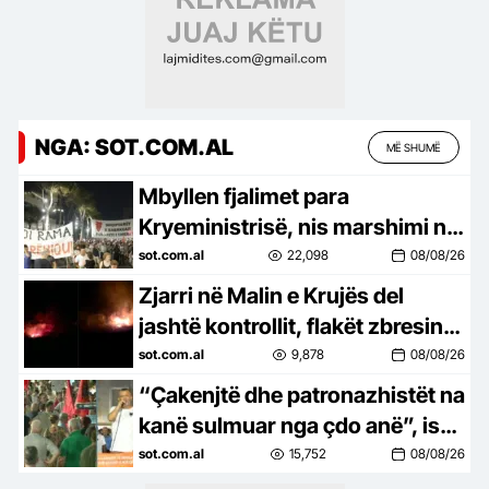
NGA: SOT.COM.AL
MË SHUMË
Mbyllen fjalimet para
Kryeministrisë, nis marshimi në
Bulevard: Nesër më shumë!
sot.com.al
22,098
08/08/26
Zjarri në Malin e Krujës del
jashtë kontrollit, flakët zbresin
drejt zonave të banuara
sot.com.al
9,878
08/08/26
“Çakenjtë dhe patronazhistët na
kanë sulmuar nga çdo anë”, ish-
luftëtari i UÇK-së: Destinacioni
sot.com.al
15,752
08/08/26
ynë, Shqipëria e re!