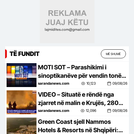
TË FUNDIT
MË SHUMË
MOTI SOT – Parashikimi i
sinoptikanëve për vendin tonë,
për ditën e diel, 9 gusht 2026…
sarandanews.com
10,123
09/08/26
VIDEO – Situatë e rëndë nga
zjarret në malin e Krujës, 280
forca në terren, evakuaohen
sarandanews.com
12,096
09/08/26
banorët…
Green Coast sjell Nammos
Hotels & Resorts në Shqipëri: