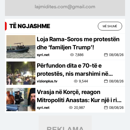
TË NGJASHME
MË SHUMË
Loja Rama-Soros me protestën
dhe ‘familjen Trump’!
syri.net
7,886
08/08/26
Përfundon dita e 70-të e
protestës, nis marshimi në
rrugë
vizionplus.tv
9,544
08/08/26
Vrasja në Korçë, reagon
Mitropoliti Anastas: Kur një i ri
vret një të ri, shoqëria qan për të
syri.net
20,987
08/08/26
dy