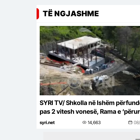
TË NGJASHME
SYRI TV/ Shkolla në Ishëm përfun
pas 2 vitesh vonesë, Rama e ‘përu
online pa asnjë shpjegim
syri.net
14,663
08