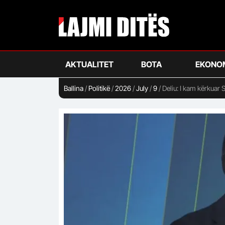
Skip
to
main
content
AKTUALITET
BOTA
EKONO
Ballina
/
Politikë
/
2026
/
July
/
9
/
Deliu: I kam kërkuar 