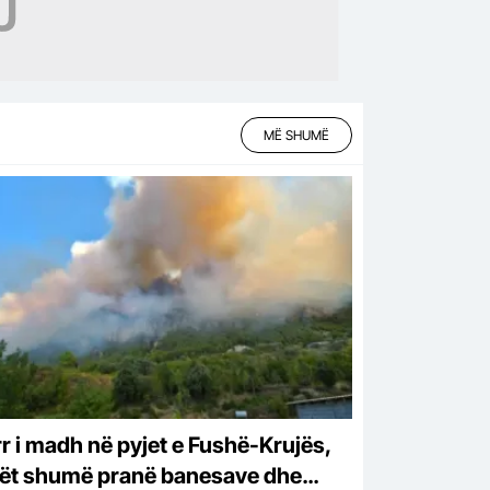
MË SHUMË
rr i madh në pyjet e Fushë-Krujës,
kët shumë pranë banesave dhe