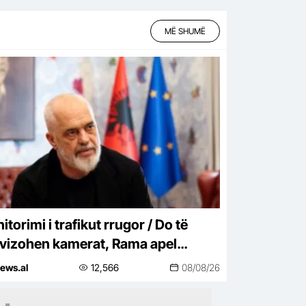
MË SHUMË
torimi i trafikut rrugor / Do të
ivizohen kamerat, Rama apel
jtuesve: Respektoni rregullat
ews.al
12,566
08/08/26