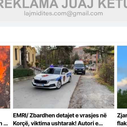
EMRI/ Zbardhen detajet e vrasjes në
Zja
h 3
Korçë, viktima ushtarak! Autori e
fla