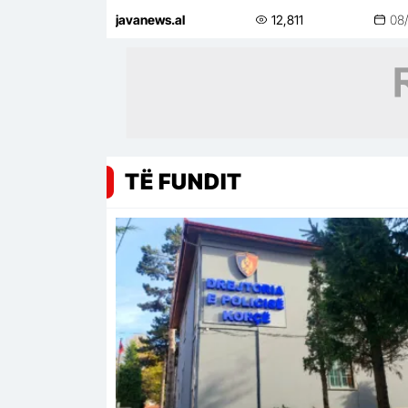
hektarë
javanews.al
12,811
08
TË FUNDIT