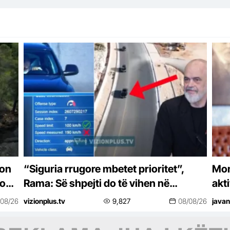
don
“Siguria rrugore mbetet prioritet”,
Moni
ron’
Rama: Së shpejti do të vihen në
akt
funksion kamerat e Qendrës
dre
/08/26
vizionplus.tv
9,827
08/08/26
javan
Kombëtare të Monitorimit të Trafikut
Rrugor