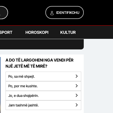
IDENTIFIKOHU
SPORT
HOROSKOPI
KULTUR
A DO TË LARGOHENI NGA VENDI PËR
NJË JETË MË TË MIRË?
Po, sa më shpejt.
Po, por me kushte.
Jo, e dua shqipërin.
Jam tashmë jashtë.