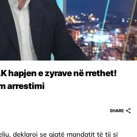
K hapjen e zyrave në rrethet!
m arrestimi
SHARE
iu, deklaroi se gjatë mandatit të tij si