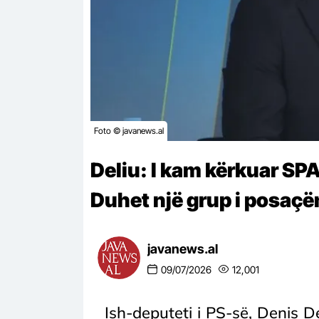
Foto © javanews.al
Deliu: I kam kërkuar SPA
Duhet një grup i posaçë
javanews.al
09/07/2026
12,001
Ish-deputeti i PS-së, Denis Del