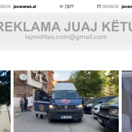
ndoqi me kallash, pas krimit u arratis
spit
/08/26
javanews.al
7,877
08/08/26
javan