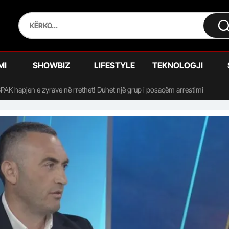
MI
SHOWBIZ
LIFESTYLE
TEKNOLOGJI
SPAK hapjen e zyrave në rrethet! Duhet një grup i posaçëm arrestimi