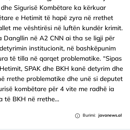
ve dhe Sigurisë Kombëtare ka kërkuar
are e Hetimit të hapë zyra në rrethet
llet me vështirësi në luftën kundër krimit.
Dangllin në A2 CNN ai tha se ligji për
etyrimin institucionit, në bashkëpunim
ra të tilla në qarqet problematike. “Sipas
ë Hetimit, SPAK dhe BKH kanë detyrim dhe
ë rrethe problematike dhe unë si deputet
igurisë kombëtare për 4 vite me radhë ia
 të BKH në rrethe...
Burimi:
javanews.al