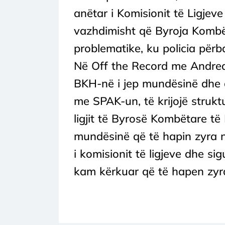
anëtar i Komisionit të Ligje
vazhdimisht që Byroja Kombët
problematike, ku policia përba
Në Off the Record me Andrea 
BKH-në i jep mundësinë dhe d
me SPAK-un, të krijojë struktu
ligjit të Byrosë Kombëtare t
mundësinë që të hapin zyra n
i komisionit të ligjeve dhe s
kam kërkuar që të hapen zyra