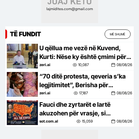
TË FUNDIT
MË SHUMË
U qëllua me vezë në Kuvend,
Kurti: Nëse ky është çmimi për
t’u ulur për marrëveshje, jam i
zeri.ai
10,087
08/08/26
lumtur ta paguaj (VIDEO)
“70 ditë protesta, qeveria s’ka
legjitimitet”, Berisha për
“Territorialen”: Projekti i Ramës
zeri.ai
17,187
08/08/26
për shpopullimin
Fauci dhe zyrtarët e lartë
akuzohen për vrasje, si
izoloheshin me forcë pacientët
sot.com.al
15,059
08/08/26
brenda spitaleve të COVID-it, u…