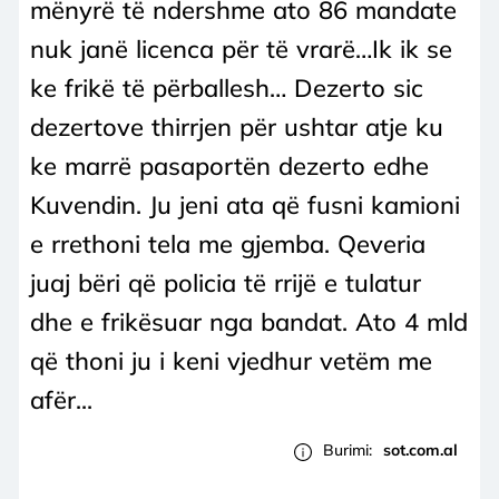
mënyrë të ndershme ato 86 mandate
nuk janë licenca për të vrarë…Ik ik se
ke frikë të përballesh… Dezerto sic
dezertove thirrjen për ushtar atje ku
ke marrë pasaportën dezerto edhe
Kuvendin. Ju jeni ata që fusni kamioni
e rrethoni tela me gjemba. Qeveria
juaj bëri që policia të rrijë e tulatur
dhe e frikësuar nga bandat. Ato 4 mld
që thoni ju i keni vjedhur vetëm me
afër...
Burimi:
sot.com.al