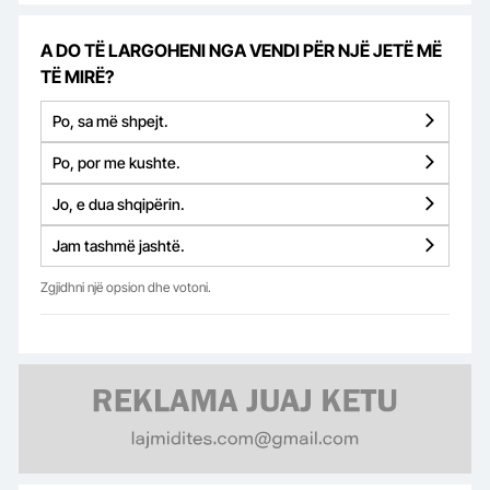
A DO TË LARGOHENI NGA VENDI PËR NJË JETË MË
TË MIRË?
Po, sa më shpejt.
Po, por me kushte.
Jo, e dua shqipërin.
Jam tashmë jashtë.
Zgjidhni një opsion dhe votoni.