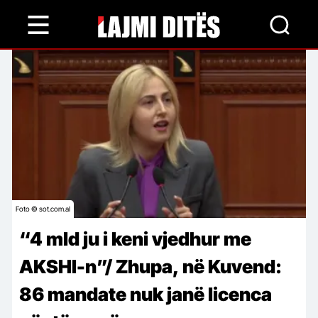
Skip
to
main
content
Foto © sot.com.al
“4 mld ju i keni vjedhur me
AKSHI-n”/ Zhupa, në Kuvend:
86 mandate nuk janë licenca