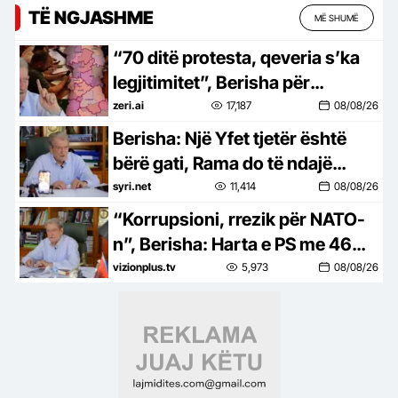
TË NGJASHME
MË SHUMË
“70 ditë protesta, qeveria s’ka
legjitimitet”, Berisha për
“Territorialen”: Projekti i Ramës
zeri.ai
17,187
08/08/26
për shpopullimin
Berisha: Një Yfet tjetër është
bërë gati, Rama do të ndajë
qindra milionë euro nga tregtia e
syri.net
11,414
08/08/26
ilaçeve
“Korrupsioni, rrezik për NATO-
n”, Berisha: Harta e PS me 46
bashki, katastrofë për vendin
vizionplus.tv
5,973
08/08/26