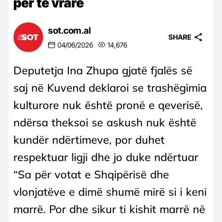
për të vrarë
sot.com.al
SHARE
04/06/2026
14,676
Deputetja Ina Zhupa gjatë fjalës së
saj në Kuvend deklaroi se trashëgimia
kulturore nuk është pronë e qeverisë,
ndërsa theksoi se askush nuk është
kundër ndërtimeve, por duhet
respektuar ligji dhe jo duke ndërtuar
“Sa për votat e Shqipërisë dhe
vlonjatëve e dimë shumë mirë si i keni
marrë. Por dhe sikur ti kishit marrë në