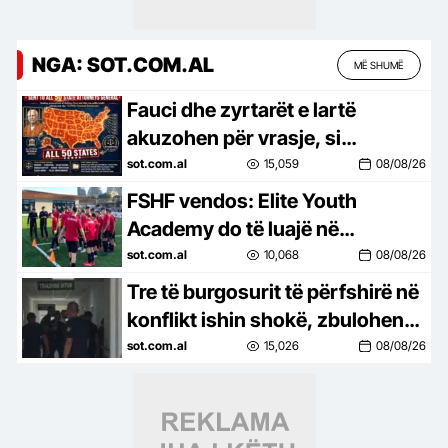
NGA: SOT.COM.AL
MË SHUMË
Fauci dhe zyrtarët e lartë
akuzohen për vrasje, si
izoloheshin me forcë pacientët
sot.com.al
15,059
08/08/26
brenda spitaleve të COVID-it, u…
FSHF vendos: Elite Youth
Academy do të luajë në
kampionatet e U-16 dhe U-17
sot.com.al
10,068
08/08/26
Tre të burgosurit të përfshirë në
konflikt ishin shokë, zbulohen
detaje nga sherri në burgun e
sot.com.al
15,026
08/08/26
Fierit