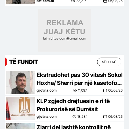
person i plagosur
sot.com.al
23,217
06/08/26
TË FUNDIT
MË SHUMË
Ekstradohet pas 30 vitesh Sokol
Hoxha/ Sherri për një kasetofon
solli vrasjen e dy vëllezërve në
gijotina.com
11,097
06/08/26
Patos
KLP zgjedh drejtuesin e ri të
Prokurorisë së Durrësit
gijotina.com
18,234
06/08/26
Zjarri del jashtë kontrollit në