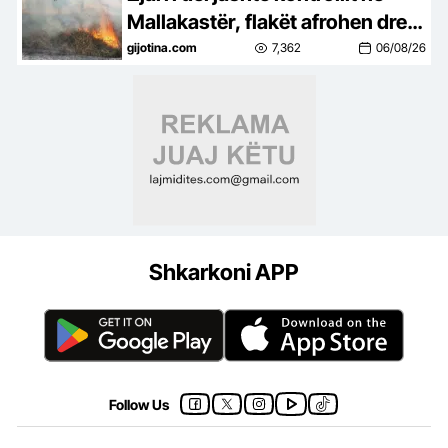
Mallakastër, flakët afrohen drejt
fshatit Drenije
gijotina.com
7,362
06/08/26
Shkarkoni APP
Follow Us