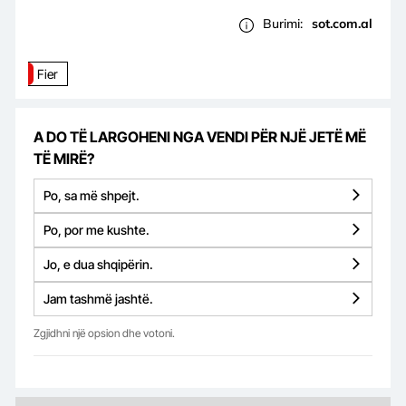
Burimi:
sot.com.al
Fier
A DO TË LARGOHENI NGA VENDI PËR NJË JETË MË
TË MIRË?
Po, sa më shpejt.
Po, por me kushte.
Jo, e dua shqipërin.
Jam tashmë jashtë.
Zgjidhni një opsion dhe votoni.