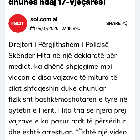
dhunës ndaj 17-vjeçares!
sot.com.al
SHARE
09/07/2026
18,890
Drejtori i Përgjithshëm i Policisë
Skënder Hita në një deklaratë për
mediat, ka dhënë shpjegime mbi
videon e disa vajzave të mitura të
cilat shfaqeshin duke dhunuar
fizikisht bashkëmoshataren e tyre në
qytetin e Fierit. Hita tha se njëra prej
vajzave e ka pasur radt të përsëritur
dhe është arrestuar. “Është një video