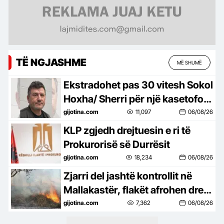
TË NGJASHME
MË SHUMË
Ekstradohet pas 30 vitesh Sokol
Hoxha/ Sherri për një kasetofon
solli vrasjen e dy vëllezërve në
gijotina.com
11,097
06/08/26
Patos
KLP zgjedh drejtuesin e ri të
Prokurorisë së Durrësit
gijotina.com
18,234
06/08/26
Zjarri del jashtë kontrollit në
Mallakastër, flakët afrohen drejt
fshatit Drenije
gijotina.com
7,362
06/08/26