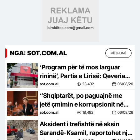
NGA: SOT.COM.AL
MË SHUMË
‘Program për të mos larguar
rininë’, Partia e Lirisë: Qeveria
nuk i mbështet!
sot.com.al
23,432
06/08/26
“Shqiptarët, po paguajnë me
jetë çmimin e korrupsionit në
shëndetësi”/ Reagon ashpër,
sot.com.al
18,492
06/08/26
Xhixho: Është krim shtetëror
Aksident i trefishtë në aksin
Sarandë-Ksamil, raportohet një