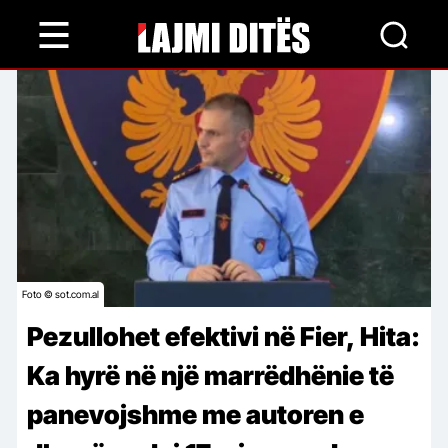
Skip
to
main
content
Foto © sot.com.al
Pezullohet efektivi në Fier, Hita:
Ka hyrë në një marrëdhënie të
panevojshme me autoren e