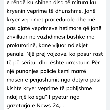
e rëndë ku shihen disa të mitura ku
kryenin veprime të dhunshme. Janë
kryer veprimet procedurale dhe më
pas gjatë veprimeve hetimore që janë
zhvilluar në vazhdimësi bashkë me
prokurorinë, kanë vijuar ndjekjet
penale. Një prej vajzave, ka pasur rast
të përsëritur dhe është arrestuar. Për
një punonjës policie kemi marrë
masën e përjashtimit nga detyra pasi
kishte kryer veprime të pahijshme
ndaj një kolegu” I pyetur nga
gazetarja e News 24,...