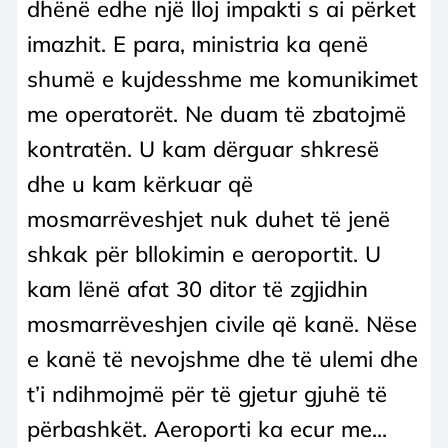
dhënë edhe një lloj impakti s ai përket
imazhit. E para, ministria ka qenë
shumë e kujdesshme me komunikimet
me operatorët. Ne duam të zbatojmë
kontratën. U kam dërguar shkresë
dhe u kam kërkuar që
mosmarrëveshjet nuk duhet të jenë
shkak për bllokimin e aeroportit. U
kam lënë afat 30 ditor të zgjidhin
mosmarrëveshjen civile që kanë. Nëse
e kanë të nevojshme dhe të ulemi dhe
t’i ndihmojmë për të gjetur gjuhë të
përbashkët. Aeroporti ka ecur me...