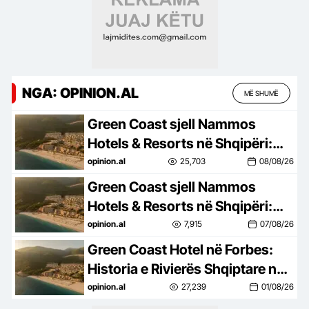
NGA: OPINION.AL
MË SHUMË
Green Coast sjell Nammos
Hotels & Resorts në Shqipëri:
Destinacion i ri lifestyle
opinion.al
25,703
08/08/26
Green Coast sjell Nammos
Hotels & Resorts në Shqipëri:
Destinacion i ri lifestyle
opinion.al
7,915
07/08/26
Green Coast Hotel në Forbes:
Historia e Rivierës Shqiptare në
skenën ndërkombëtare
opinion.al
27,239
01/08/26