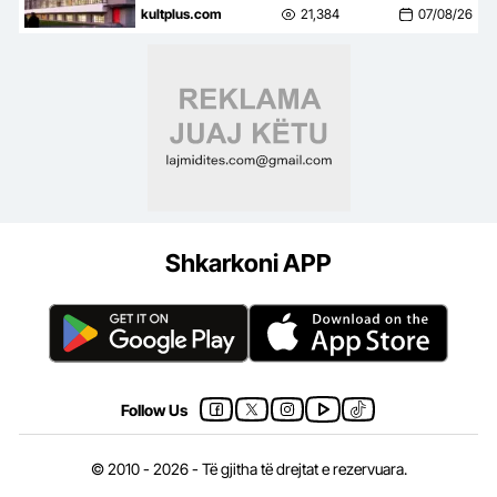
në botën e artit
kultplus.com
21,384
07/08/26
Shkarkoni APP
Follow Us
© 2010 - 2026 - Të gjitha të drejtat e rezervuara.