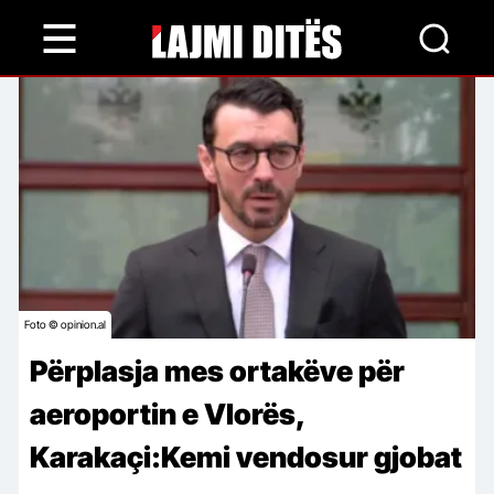
Skip
to
main
content
Foto © opinion.al
Përplasja mes ortakëve për
aeroportin e Vlorës,
Karakaçi:Kemi vendosur gjobat