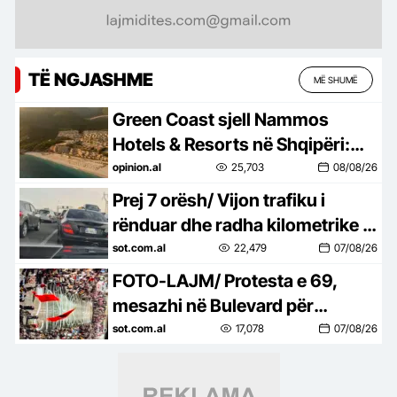
TË NGJASHME
MË SHUMË
Green Coast sjell Nammos
Hotels & Resorts në Shqipëri:
Destinacion i ri lifestyle
opinion.al
25,703
08/08/26
Prej 7 orësh/ Vijon trafiku i
rënduar dhe radha kilometrike e
automjeteve në aksin Tiranë-
sot.com.al
22,479
07/08/26
Elbasan
FOTO-LAJM/ Protesta e 69,
mesazhi në Bulevard për
Prokurorinë e Posaçme: SPAK,
sot.com.al
17,078
07/08/26
çfarë pret?