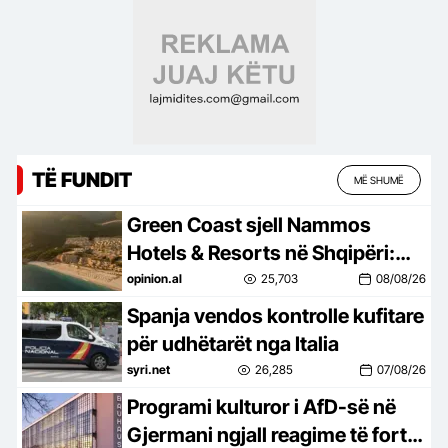
TË FUNDIT
MË SHUMË
Green Coast sjell Nammos
Hotels & Resorts në Shqipëri:
Destinacion i ri lifestyle
opinion.al
25,703
08/08/26
Spanja vendos kontrolle kufitare
për udhëtarët nga Italia
syri.net
26,285
07/08/26
Programi kulturor i AfD-së në
Gjermani ngjall reagime të forta