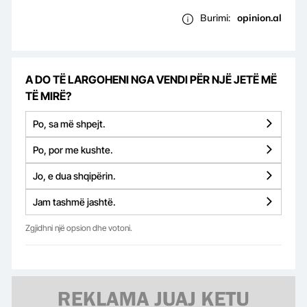
Burimi:
opinion.al
A DO TË LARGOHENI NGA VENDI PËR NJË JETË MË
TË MIRË?
Po, sa më shpejt.
Po, por me kushte.
Jo, e dua shqipërin.
Jam tashmë jashtë.
Zgjidhni një opsion dhe votoni.