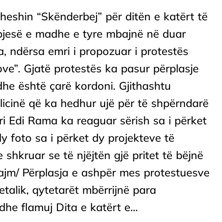
heshin “Skënderbej” për ditën e katërt të
 pjesë e madhe e tyre mbajnë në duar
, ndërsa emri i propozuar i protestës
ove”. Gjatë protestës ka pasur përplasje
dhe është çarë kordoni. Gjithashtu
licinë që ka hedhur ujë për të shpërndarë
i Edi Rama ka reaguar sërish sa i përket
y foto sa i përket dy projekteve të
 shkruar se të njëjtën gjë pritet të bëjnë
ajm/ Përplasja e ashpër mes protestuesve
etalik, qytetarët mbërrijnë para
he flamuj Dita e katërt e...