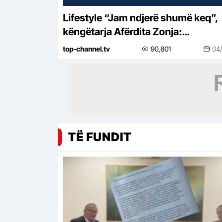
Lifestyle “Jam ndjerë shumë keq”,
këngëtarja Afërdita Zonja:
Parashqevinë nuk e kam takuar në
top-channel.tv
90,801
04
Amerikë. Po të ishte në Shqipëri…
TË FUNDIT