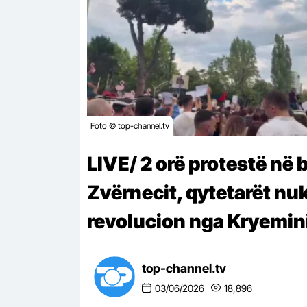
Foto © top-channel.tv
LIVE/ 2 orë protestë në 
Zvërnecit, qytetarët nuk 
revolucion nga Kryemini
top-channel.tv
03/06/2026
18,896