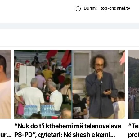
Burimi:
top-channel.tv
“Nuk do t’i kthehemi më telenovelave
“Ter
sur
PS-PD”, qytetari: Në shesh e kemi
pro