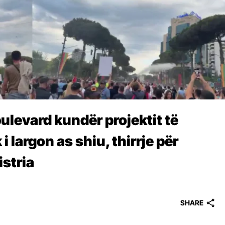
bulevard kundër projektit të
i largon as shiu, thirrje për
stria
SHARE