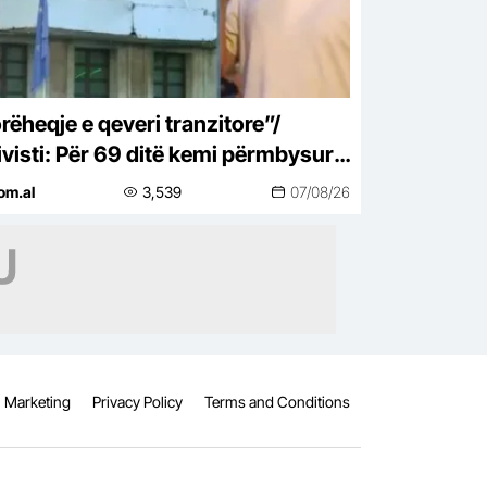
rëheqje e qeveri tranzitore”/
ivisti: Për 69 ditë kemi përmbysur
pagandën e Ramës, më i
om.al
3,539
07/08/26
ruptuari!
Marketing
Privacy Policy
Terms and Conditions