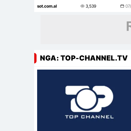
propagandën e Ramës, më i
sot.com.al
3,539
07
korruptuari!
NGA: TOP-CHANNEL.TV