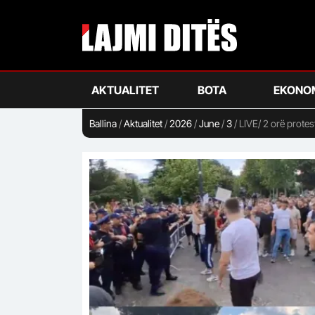
Skip
to
main
content
AKTUALITET
BOTA
EKONO
Ballina
/
Aktualitet
/
2026
/
June
/
3
/
LIVE/ 2 orë protes