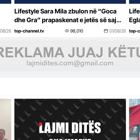
Lifestyle Sara Mila zbulon në “Goca
Lifestyle “Do bë
dhe Gra” prapaskenat e jetës së saj
Egl
politike: Teatër jo i bukur, nuk është aq
vës
/08/26
top-channel.tv
98,010
01/08/26
top-c
tragjike sa duket
se 