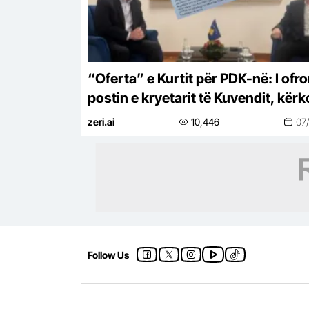
“Oferta” e Kurtit për PDK-në: I ofr
postin e kryetarit të Kuvendit, kër
mbështetje për Presidentin (LETRA
zeri.ai
10,446
07
Follow Us