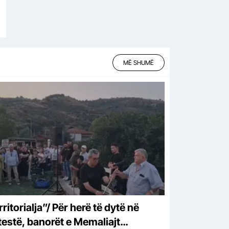
MË SHUMË
ritorialja”/ Për herë të dytë në
testë, banorët e Memaliajt