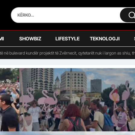
MI
SHOWBIZ
LIFESTYLE
TEKNOLOGJI
të në bulevard kundër projektit të Zvërnecit, qytetarët nuk i largon as shiu, t