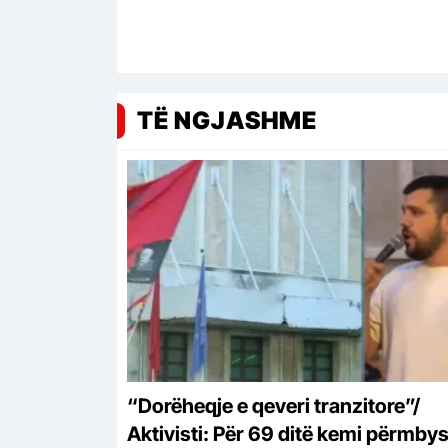
TË NGJASHME
“Dorëheqje e qeveri tranzitore”/
Aktivisti: Për 69 ditë kemi përmby