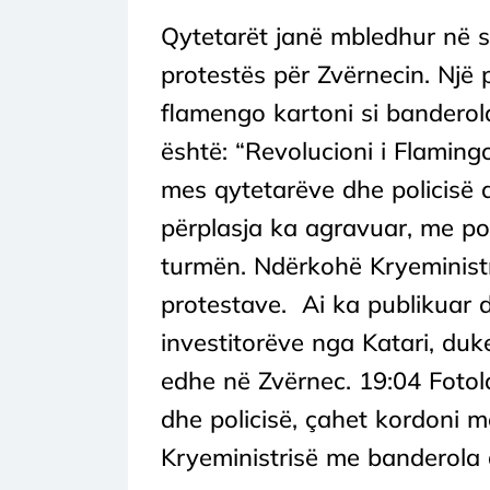
Qytetarët janë mbledhur në s
protestës për Zvërnecin. Një
flamengo kartoni si banderola
është: “Revolucioni i Flaming
mes qytetarëve dhe policisë 
përplasja ka agravuar, me po
turmën. Ndërkohë Kryeministr
protestave. Ai ka publikuar d
investitorëve nga Katari, duke
edhe në Zvërnec. 19:04 Fotol
dhe policisë, çahet kordoni m
Kryeministrisë me banderola d