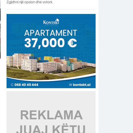
Zgjidhni një opsion dhe votoni.