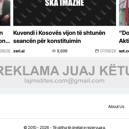
on
Kuvendi i Kosovës vijon të shtunën
“Do
kon
seancën për konstituimin
Akt
)
pro
/08/26
zeri.ai
9,699
07/08/26
sot.c
kor
About Us
© 2010 - 2026 - Të gjitha të drejtat e rezervuara.