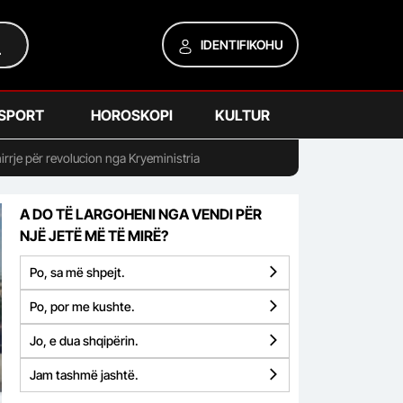
IDENTIFIKOHU
SPORT
HOROSKOPI
KULTUR
hirrje për revolucion nga Kryeministria
A DO TË LARGOHENI NGA VENDI PËR
NJË JETË MË TË MIRË?
Po, sa më shpejt.
Po, por me kushte.
Jo, e dua shqipërin.
Jam tashmë jashtë.