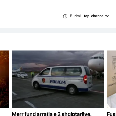
Burimi:
top-channel.tv
Merr fund arratia e 2 shqiptarëve,
Fus