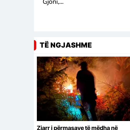
Gjoni,...
TË NGJASHME
Zjarr i përmasave të mëdha në