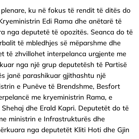
plenare, ku në fokus të rendit të ditës do
 Kryeministrin Edi Rama dhe anëtarë të
ara nga deputetë të opozitës. Seanca do të
erbalit të mbledhjes së mëparshme dhe
et të zhvillohet interpelanca urgjente me
rkuar nga një grup deputetësh të Partisë
s janë parashikuar gjithashtu një
istrin e Punëve të Brendshme, Besfort
nterpelancë me kryeministrin Rama, e
Shehaj dhe Erald Kapri. Deputetët do të
me ministrin e Infrastrukturës dhe
kërkuara nga deputetët Kliti Hoti dhe Gjin