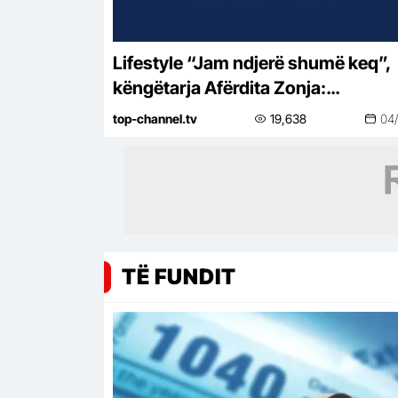
Lifestyle “Jam ndjerë shumë keq”,
këngëtarja Afërdita Zonja:
Parashqevinë nuk e kam takuar në
top-channel.tv
19,638
04
Amerikë. Po të ishte në Shqipëri…
TË FUNDIT