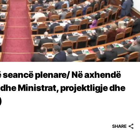
ë seancë plenare/ Në axhendë
he Ministrat, projektligje dhe
)
SHARE