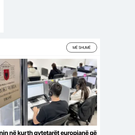
MË SHUMË
nin në kurth qytetarët europianë që