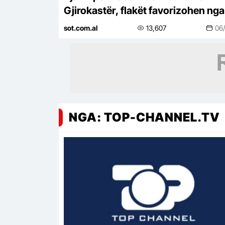
Gjirokastër, flakët favorizohen nga
dhe terreni i vështirë
sot.com.al
13,607
06
NGA: TOP-CHANNEL.TV