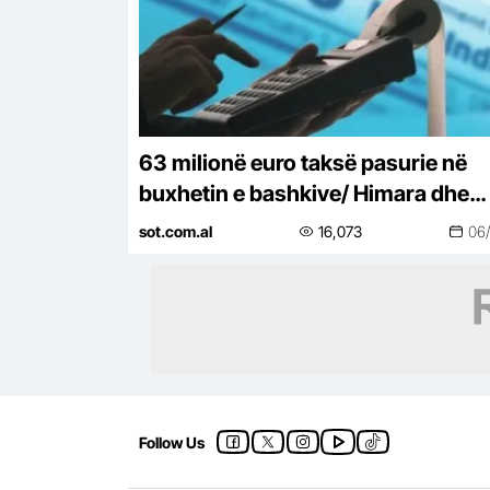
63 milionë euro taksë pasurie në
buxhetin e bashkive/ Himara dhe
Cërriku kryesojnë rritjen në gjysm
sot.com.al
16,073
06
parë të vitit
Follow Us