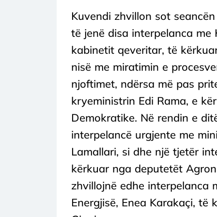
Kuvendi zhvillon sot seancën 
të jenë disa interpelanca me
kabinetit qeveritar, të kërku
nisë me miratimin e procesv
njoftimet, ndërsa më pas prit
kryeministrin Edi Rama, e kë
Demokratike. Në rendin e ditë
interpelancë urgjente me min
Lamallari, si dhe një tjetër i
kërkuar nga deputetët Agron 
zhvillojnë edhe interpelanca 
Energjisë, Enea Karakaçi, të 