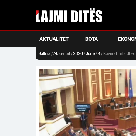
Skip
to
main
content
AKTUALITET
BOTA
EKONO
Ballina
/
Aktualitet
/
2026
/
June
/
4
/
Kuvendi mblidhet 