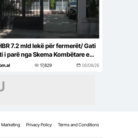
BR 7.2 mld lekë për fermerët/ Gati
ti i parë nga Skema Kombëtare e
vencioneve, 41 mijë përfitues
om.al
17,829
06/08/26
Marketing
Privacy Policy
Terms and Conditions