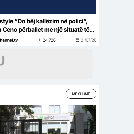
j kallëzim në polici”,
a Ceno përballet me një situatë të
htirë rreziku: Mos më prek damarin
hannel.tv
24,728
31/07/26
nuk të…
MË SHUMË