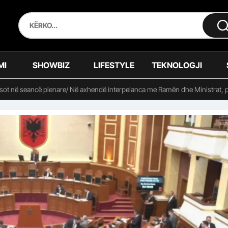
MI
SHOWBIZ
LIFESTYLE
TEKNOLOGJI
sot në seancë plenare/ Në axhendë interpelanca me Ramën dhe Ministrat, pro