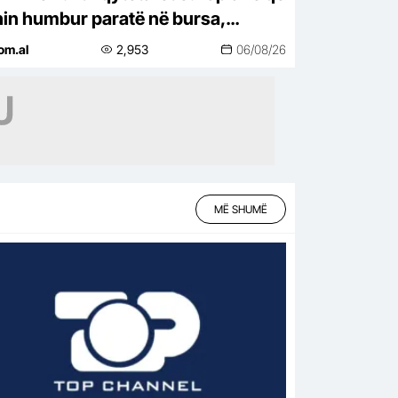
hin humbur paratë në bursa,
kuroria e Tiranës përfundon
om.al
2,953
06/08/26
imet dhe…
MË SHUMË