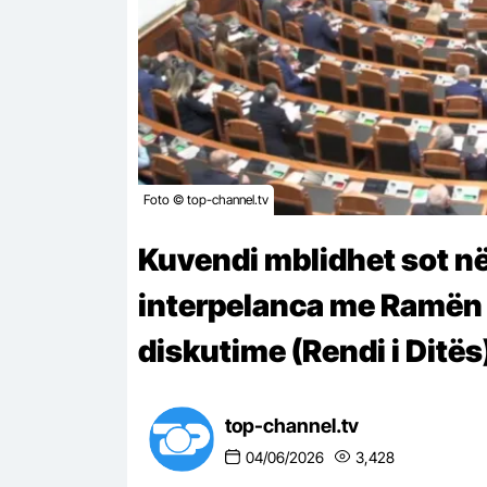
Foto © top-channel.tv
Kuvendi mblidhet sot n
interpelanca me Ramën d
diskutime (Rendi i Ditës
top-channel.tv
04/06/2026
3,428