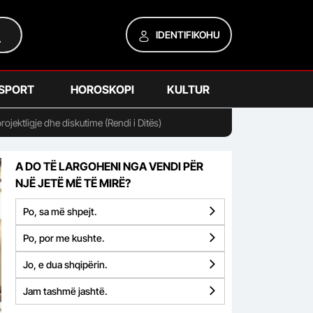
IDENTIFIKOHU
SPORT
HOROSKOPI
KULTUR
jektligje dhe diskutime (Rendi i Ditës)
A DO TË LARGOHENI NGA VENDI PËR
NJË JETË MË TË MIRË?
Po, sa më shpejt.
Po, por me kushte.
Jo, e dua shqipërin.
Jam tashmë jashtë.