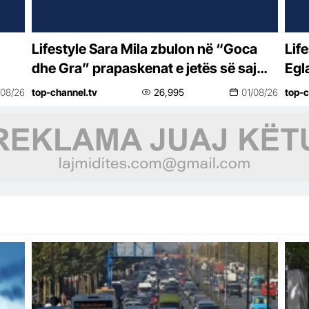
Lifestyle Sara Mila zbulon në “Goca
Lifestyle “Do bë
dhe Gra” prapaskenat e jetës së saj
Egl
politike: Teatër jo i bukur, nuk është aq
vës
/08/26
top-channel.tv
26,995
01/08/26
top-c
tragjike sa duket
se 