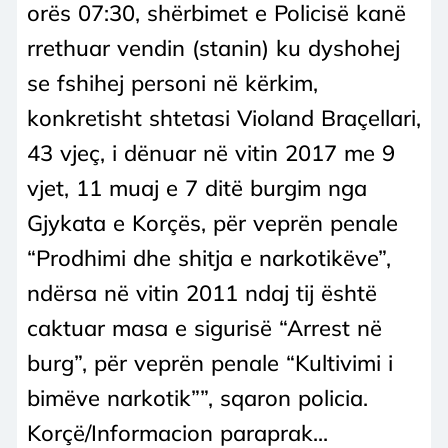
orës 07:30, shërbimet e Policisë kanë
rrethuar vendin (stanin) ku dyshohej
se fshihej personi në kërkim,
konkretisht shtetasi Violand Braçellari,
43 vjeç, i dënuar në vitin 2017 me 9
vjet, 11 muaj e 7 ditë burgim nga
Gjykata e Korçës, për veprën penale
“Prodhimi dhe shitja e narkotikëve”,
ndërsa në vitin 2011 ndaj tij është
caktuar masa e sigurisë “Arrest në
burg”, për veprën penale “Kultivimi i
bimëve narkotik””, sqaron policia.
Korçë/Informacion paraprak...