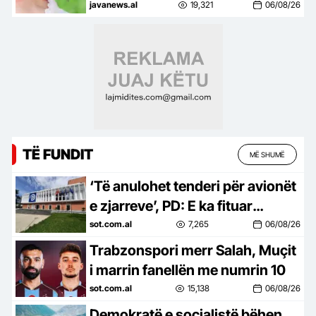
shpejtësi, 6 viktima dhe 65 të
javanews.al
19,321
06/08/26
infektuar
TË FUNDIT
MË SHUMË
‘Të anulohet tenderi për avionët
e zjarreve’, PD: E ka fituar
kompania e përfshirë në
sot.com.al
7,265
06/08/26
skandale korrupsioni në Spanjë
Trabzonspori merr Salah, Muçit
i marrin fanellën me numrin 10
sot.com.al
15,138
06/08/26
Demokratë e socialistë bëhen