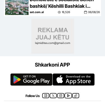
bashkë/ Këshilli Bashkiak i
Këlcyrës, refuzon unanimisht
sot.com.al
16,526
06/08/26
bashkimin me Përmentin
Shkarkoni APP
Follow Us