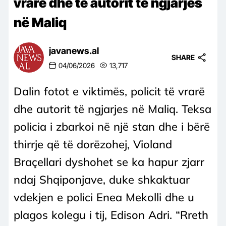
vrarë dhe të autorit të ngjarjes
në Maliq
javanews.al
SHARE
04/06/2026
13,717
Dalin fotot e viktimës, policit të vrarë
dhe autorit të ngjarjes në Maliq. Teksa
policia i zbarkoi në një stan dhe i bërë
thirrje që të dorëzohej, Violand
Braçellari dyshohet se ka hapur zjarr
ndaj Shqiponjave, duke shkaktuar
vdekjen e polici Enea Mekolli dhe u
plagos kolegu i tij, Edison Adri. “Rreth