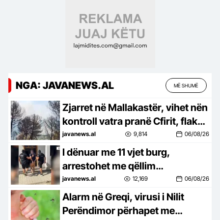
NGA: JAVANEWS.AL
MË SHUMË
Zjarret në Mallakastër, vihet nën
kontroll vatra pranë Cfirit, flakët
avancojnë drejt Ngraçanit
javanews.al
9,814
06/08/26
I dënuar me 11 vjet burg,
arrestohet me qëllim
ekstradimin drejt Italisë 40-
javanews.al
12,169
06/08/26
vjeçari
Alarm në Greqi, virusi i Nilit
Perëndimor përhapet me