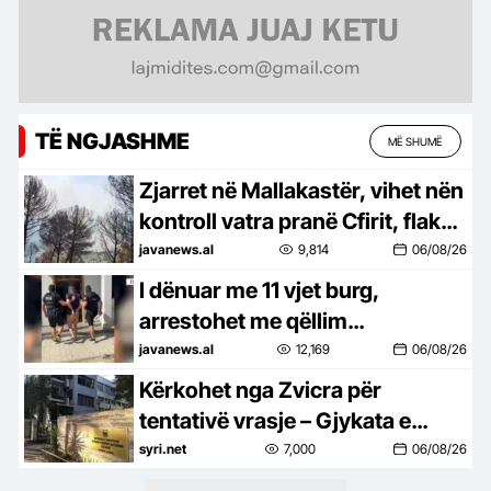
TË NGJASHME
MË SHUMË
Zjarret në Mallakastër, vihet nën
kontroll vatra pranë Cfirit, flakët
avancojnë drejt Ngraçanit
javanews.al
9,814
06/08/26
I dënuar me 11 vjet burg,
arrestohet me qëllim
ekstradimin drejt Italisë 40-
javanews.al
12,169
06/08/26
vjeçari
Kërkohet nga Zvicra për
tentativë vrasje – Gjykata e
Tiranës lë në ‘arrest me burg’ pa
syri.net
7,000
06/08/26
afat shtetasin turk