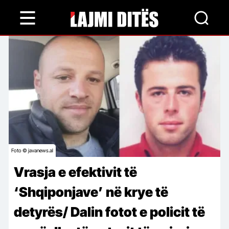
Skip
to
main
content
Foto © javanews.al
Vrasja e efektivit të
‘Shqiponjave’ në krye të
detyrës/ Dalin fotot e policit të