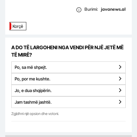
Burimi:
javanews.al
Korçë
A DO TË LARGOHENI NGA VENDI PËR NJË JETË MË
TË MIRË?
Po, sa më shpejt.
Po, por me kushte.
Jo, e dua shqipërin.
Jam tashmë jashtë.
Zgjidhni një opsion dhe votoni.