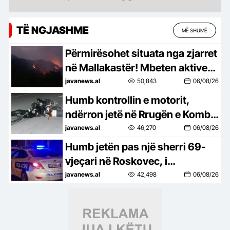
TË NGJASHME
MË SHUMË
Përmirësohet situata nga zjarret
në Mallakastër! Mbeten aktive
10 vatra nga veriu në jug
javanews.al
50,843
06/08/26
Humb kontrollin e motorit,
ndërron jetë në Rrugën e Kombit
shqiptari nga Kosova
javanews.al
46,270
06/08/26
Humb jetën pas një sherri 69-
vjeçari në Roskovec, i
pranishëm edhe i biri! Dinamika
javanews.al
42,498
06/08/26
e ngjarjes dhe çfarë dyshohet