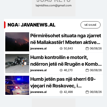
NGA: JAVANEWS.AL
MË SHUMË
Përmirësohet situata nga zjarret
në Mallakastër! Mbeten aktive
10 vatra nga veriu në jug
javanews.al
50,843
06/08/26
Humb kontrollin e motorit,
ndërron jetë në Rrugën e Kombit
shqiptari nga Kosova
javanews.al
46,270
06/08/26
Humb jetën pas një sherri 69-
vjeçari në Roskovec, i
pranishëm edhe i biri! Dinamika
javanews.al
42,498
06/08/26
e ngjarjes dhe çfarë dyshohet