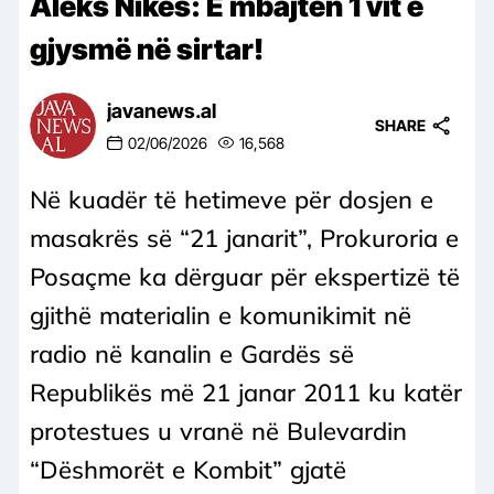
Aleks Nikës: E mbajtën 1 vit e
gjysmë në sirtar!
javanews.al
SHARE
02/06/2026
16,568
Në kuadër të hetimeve për dosjen e
masakrës së “21 janarit”, Prokuroria e
Posaçme ka dërguar për ekspertizë të
gjithë materialin e komunikimit në
radio në kanalin e Gardës së
Republikës më 21 janar 2011 ku katër
protestues u vranë në Bulevardin
“Dëshmorët e Kombit” gjatë