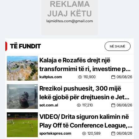
TË FUNDIT
MË SHUMË
Kalaja e Rozafës drejt një
transformimi të ri, investime për
trashëgiminë dhe turizmin
kultplus.com
110,900
06/08/26
Rrezikoi pushuesit, 300 mijë
lekë gjobë për drejtuesin e Jet
Ski në Zvërnec
sot.com.al
117,210
06/08/26
VIDEO/ Drita siguron kalimin në
Play Off të Conference League, e
mbyll me një ndeshje takimin
sportekspres.com
120,589
06/08/26