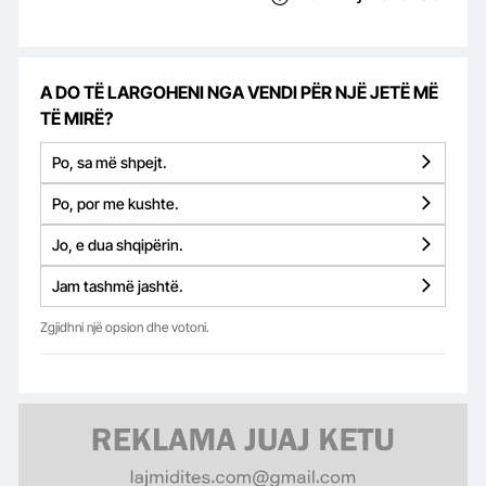
A DO TË LARGOHENI NGA VENDI PËR NJË JETË MË
TË MIRË?
Po, sa më shpejt.
Po, por me kushte.
Jo, e dua shqipërin.
Jam tashmë jashtë.
Zgjidhni një opsion dhe votoni.