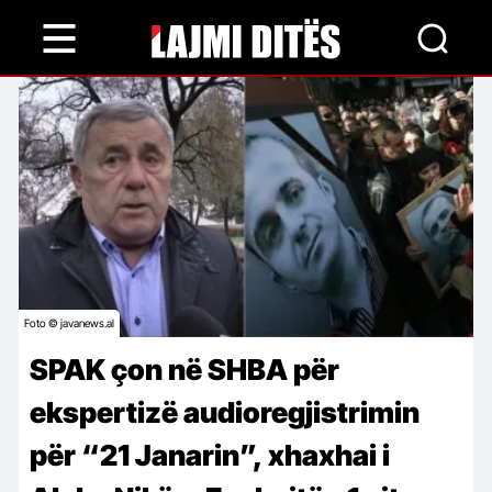
Skip
to
main
content
Foto © javanews.al
SPAK çon në SHBA për
ekspertizë audioregjistrimin
për “21 Janarin”, xhaxhai i