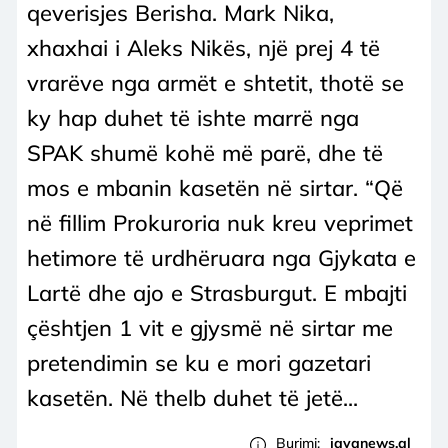
qeverisjes Berisha. Mark Nika,
xhaxhai i Aleks Nikës, një prej 4 të
vrarëve nga armët e shtetit, thotë se
ky hap duhet të ishte marrë nga
SPAK shumë kohë më parë, dhe të
mos e mbanin kasetën në sirtar. “Që
në fillim Prokuroria nuk kreu veprimet
hetimore të urdhëruara nga Gjykata e
Lartë dhe ajo e Strasburgut. E mbajti
çështjen 1 vit e gjysmë në sirtar me
pretendimin se ku e mori gazetari
kasetën. Në thelb duhet të jetë...
Burimi:
javanews.al