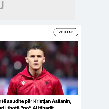
MË SHUMË
rtë saudite për Kristjan Asllanin,
ari i thotë “po” Al Itihadit