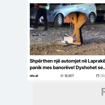
Shpërthen një automjet në Laprakë
panik mes banorëve! Dyshohet se
zjarri u shkaktua nga…
ntv.al
18,607
06