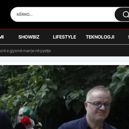
MI
SHOWBIZ
LIFESTYLE
TEKNOLOGJI
 orë e gjysmë marrje në pyetje