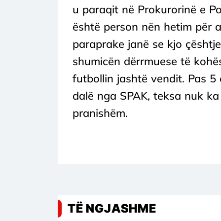
u paraqit në Prokurorinë e P
është person nën hetim për a
paraprake janë se kjo çështje
shumicën dërrmuese të kohës 
futbollin jashtë vendit. Pas 5
dalë nga SPAK, teksa nuk ka 
pranishëm.
TË NGJASHME