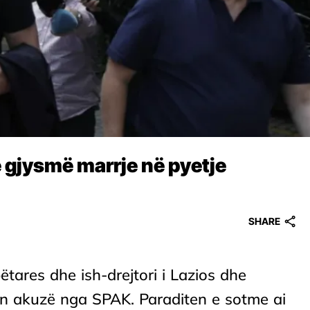
 e gjysmë marrje në pyetje
SHARE
mbëtares dhe ish-drejtori i Lazios dhe
nën akuzë nga SPAK. Paraditen e sotme ai