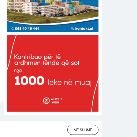
MË SHUMË