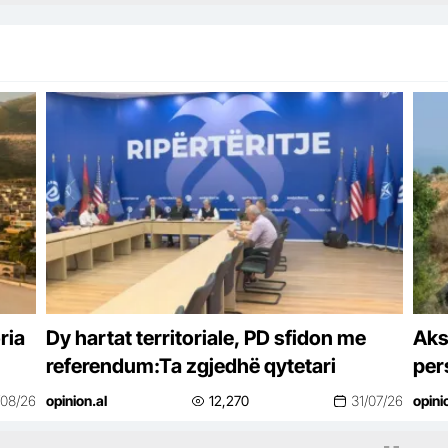
ria
Dy hartat territoriale, PD sfidon me
Aks
referendum:Ta zgjedhë qytetari
per
/08/26
opinion.al
12,270
31/07/26
opini