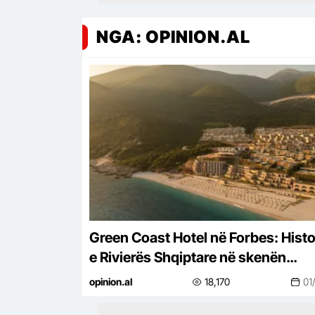
NGA: OPINION.AL
Green Coast Hotel në Forbes: Histo
e Rivierës Shqiptare në skenën
ndërkombëtare
opinion.al
18,170
01