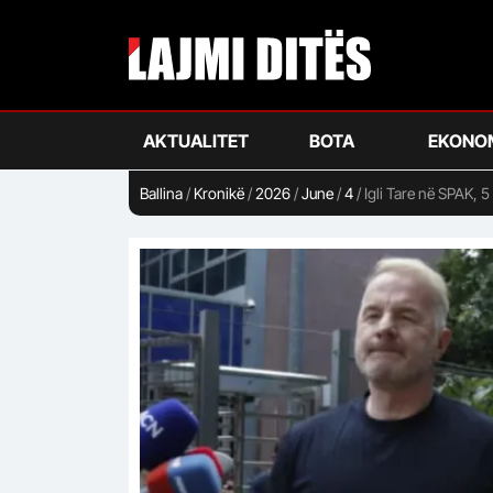
Skip
to
main
content
AKTUALITET
BOTA
EKONO
Ballina
/
Kronikë
/
2026
/
June
/
4
/
Igli Tare në SPAK, 5