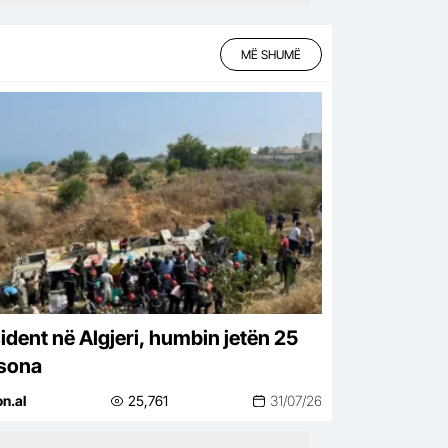
MË SHUMË
ident në Algjeri, humbin jetën 25
sona
on.al
25,761
31/07/26