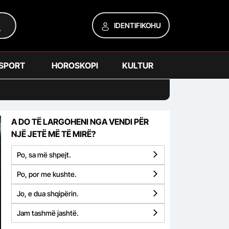
IDENTIFIKOHU
SPORT
HOROSKOPI
KULTUR
A DO TË LARGOHENI NGA VENDI PËR
NJË JETË MË TË MIRË?
Po, sa më shpejt.
Po, por me kushte.
Jo, e dua shqipërin.
Jam tashmë jashtë.