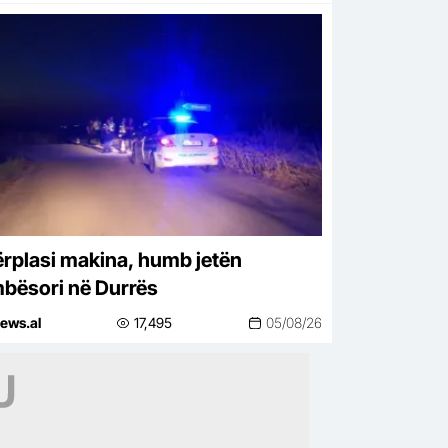
ërplasi makina, humb jetën
bësori në Durrës
ews.al
17,495
05/08/26