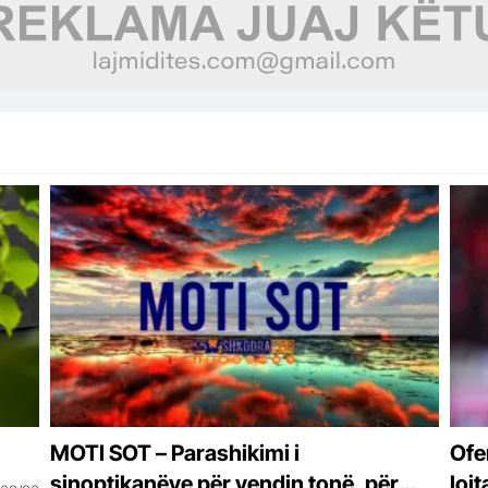
MOTI SOT – Parashikimi i
Ofe
sinoptikanëve për vendin tonë, për
lojt