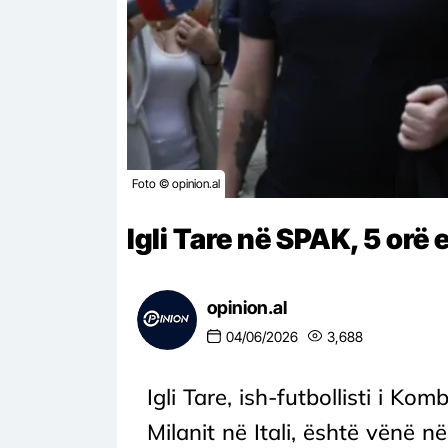
Foto © opinion.al
Igli Tare në SPAK, 5 orë
opinion.al
04/06/2026
3,688
Igli Tare, ish-futbollisti i Ko
Milanit në Itali, është vënë 