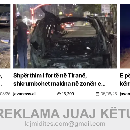
,
Shpërthim i fortë në Tiranë,
E p
shkrumbohet makina në zonën e
këm
Laprakës. Dyshimet e para (FOTO)
/08/26
javanews.al
15,209
05/08/26
javan