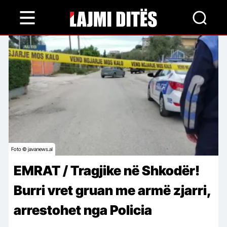
Skip
to
main
content
Foto © javanews.al
EMRAT / Tragjike në Shkodër!
Burri vret gruan me armë zjarri,
arrestohet nga Policia