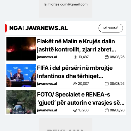
NGA: JAVANEWS.AL
MË SHUMË
Flakët në Malin e Krujës dalin
jashtë kontrollit, zjarri zbret
drejt zonave të banuara
javanews.al
10,487
08/08/26
FIFA i del përsëri në mbrojtje
Infantinos dhe tërhiqet
përfundimisht nga shitja e
javanews.al
20,007
08/08/26
aksioneve të Botërorit!
FOTO/ Specialet e RENEA-s
‘gjueti’ për autorin e vrasjes së
ushtarakut, kontrolle edhe në
javanews.al
18,266
08/08/26
varrezat e qytetit! Gjurmim me
dron për lokalizimin