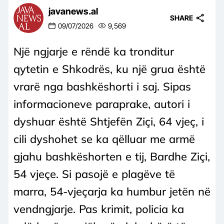
javanews.al
SHARE
09/07/2026
9,569
Një ngjarje e rëndë ka tronditur
qytetin e Shkodrës, ku një grua është
vrarë nga bashkëshorti i saj. Sipas
informacioneve paraprake, autori i
dyshuar është Shtjefën Ziçi, 64 vjeç, i
cili dyshohet se ka qëlluar me armë
gjahu bashkëshorten e tij, Bardhe Ziçi,
54 vjeçe. Si pasojë e plagëve të
marra, 54-vjeçarja ka humbur jetën në
vendngjarje. Pas krimit, policia ka