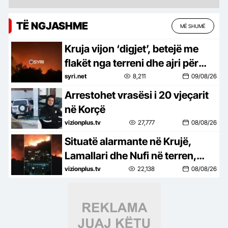
TË NGJASHME
MË SHUMË
Kruja vijon ‘digjet’, betejë me
flakët nga terreni dhe ajri për
shuarjen e zjarrit
syri.net
8,211
09/08/26
Arrestohet vrasësi i 20 vjeçarit
në Korçë
vizionplus.tv
27,777
08/08/26
Situatë alarmante në Krujë,
Lamallari dhe Nufi në terren,
apel banorëve pë evakuim
vizionplus.tv
22,138
08/08/26