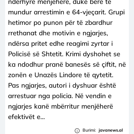
ndërhyrë menjëherë, duke bërë të
mundur arrestimin e 64-vjeçarit. Grupi
hetimor po punon për të zbardhur
rrethanat dhe motivin e ngjarjes,
ndërsa pritet edhe reagimi zyrtar i
Policisë së Shtetit. Krimi dyshohet se
ka ndodhur pranë banesës së çiftit, në
zonën e Unazës Lindore të qytetit.
Pas ngjarjes, autori i dyshuar është
arrestuar nga policia. Në vendin e
ngjarjes kanë mbërritur menjëherë
efektivët e...
Burimi:
javanews.al