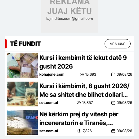
TË FUNDIT
MË SHUMË
Kursi i kembimit të lekut datë 9
gusht 2026
kohajone.com
15,693
09/08/26
Kursi i këmbimit, 8 gusht 2026/
Me sa shitet dhe blihet dollari
dhe euro, cfarë ndodh me
sot.com.al
13,857
09/08/26
monedhat e tjera
Në kërkim prej dy vitesh për
inceneratorin e Tiranës,
arrestohet në Palasë Renardo
sot.com.al
7,826
09/08/26