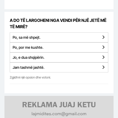
A DO TË LARGOHENI NGA VENDI PËR NJË JETË MË
TË MIRË?
Po, sa më shpejt.
Po, por me kushte.
Jo, e dua shqipërin.
Jam tashmë jashtë.
Zgjidhni një opsion dhe votoni.