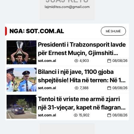
NGA: SOT.COM.AL
MË SHUMË
Presidenti i Trabzonsporit lavde
për Ernest Muçin, Gjimshiti
bëhet shqiptari më i paguar në
sot.com.al
4,903
08/08/26
futboll
Bilanci i një jave, 1100 gjoba
shpejtësie! Hita në terren: Në 1
vit u hoqën 1 mijë patenta prej
sot.com.al
7,388
08/08/26
mbarimit të pikëve
Tentoi të vriste me armë zjarri
një 31-vjeçar, kapet në flagrancë
38-vjeçari në Kavajë
sot.com.al
15,902
08/08/26