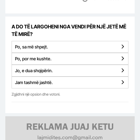
A DO TË LARGOHENI NGA VENDI PËR NJË JETË MË
TË MIRË?
Po, sa më shpejt.
Po, por me kushte.
Jo, e dua shqipërin.
Jam tashmë jashtë.
Zgjidhni një opsion dhe votoni.