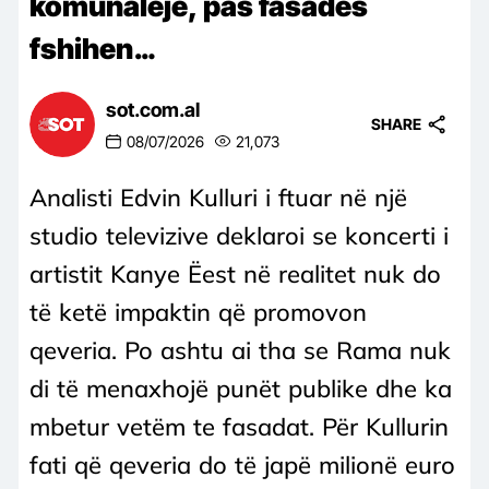
komunaleje, pas fasadës
fshihen…
sot.com.al
SHARE
08/07/2026
21,073
Analisti Edvin Kulluri i ftuar në një
studio televizive deklaroi se koncerti i
artistit Kanye Ëest në realitet nuk do
të ketë impaktin që promovon
qeveria. Po ashtu ai tha se Rama nuk
di të menaxhojë punët publike dhe ka
mbetur vetëm te fasadat. Për Kullurin
fati që qeveria do të japë milionë euro