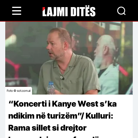
Skip
to
main
content
Foto © sot.com.al
“Koncerti i Kanye West s’ka
ndikim në turizëm”/ Kulluri:
Rama sillet si drejtor