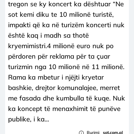
tregon se ky koncert ka dështuar “Ne
sot kemi diku te 10 milionë turistë,
impakti që ka në turizëm koncerti nuk
është kaq i madh sa thotë
kryemimistri.4 milionë euro nuk po
përdoren për reklama për ta çuar
turizmin nga 10 milionë në 11 milionë.
Rama ka mbetur i njëjti kryetar
bashkie, drejtor komunalajee, merret
me fasada dhe kumbulla të kuqe. Nuk
ka koncept të menaxhimit të punëve
publike, i ka...
Burimi:
sot.com.al