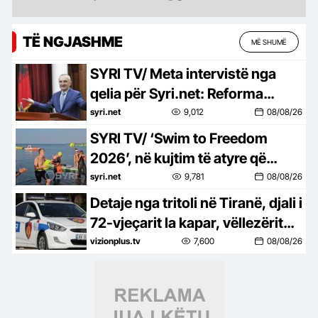
TË NGJASHME
MË SHUMË
SYRI TV/ Meta intervistë nga
qelia për Syri.net: Reforma
territoriale në referendum,
syri.net
9,012
08/08/26
deputetët e PS tradhtuan
SYRI TV/ ‘Swim to Freedom
votuesit
2026’, në kujtim të atyre që
sfiduan diktaturën, Hoti: Sot të
syri.net
9,781
08/08/26
rinjtë po largohen me avion
Detaje nga tritoli në Tiranë, djali i
72-vjeçarit la kapar, vëllezërit
nuk i bënë mobiliet, i dhanë
vizionplus.tv
7,600
08/08/26
edhe një “mesazh”