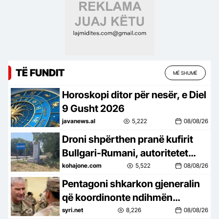
TË FUNDIT
MË SHUMË
Horoskopi ditor për nesër, e Diel
9 Gusht 2026
javanews.al
5,222
08/08/26
Droni shpërthen pranë kufirit
Bullgari-Rumani, autoritetet
nisin hetimet
kohajone.com
5,522
08/08/26
Pentagoni shkarkon gjeneralin
që koordinonte ndihmën
ushtarake për Ukrainën
syri.net
8,226
08/08/26