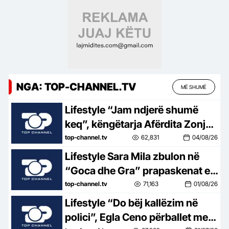
NGA: TOP-CHANNEL.TV
MË SHUMË
Lifestyle “Jam ndjerë shumë
keq”, këngëtarja Afërdita Zonja:
Parashqevinë nuk e kam takuar
top-channel.tv
62,831
04/08/26
në Amerikë. Po të ishte në
Lifestyle Sara Mila zbulon në
Shqipëri…
“Goca dhe Gra” prapaskenat e
jetës së saj politike: Teatër jo i
top-channel.tv
71,163
01/08/26
bukur, nuk është aq tragjike sa
Lifestyle “Do bëj kallëzim në
duket
polici”, Egla Ceno përballet me