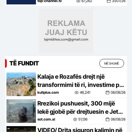
një situatë të vështirë rreziku:
top-channel.tv
67,262
31/07/26
Mos më prek damarin se nuk
të…
TË FUNDIT
MË SHUMË
Kalaja e Rozafës drejt një
transformimi të ri, investime për
trashëgiminë dhe turizmin
kultplus.com
46,241
06/08/26
Rrezikoi pushuesit, 300 mijë
lekë gjobë për drejtuesin e Jet
Ski në Zvërnec
sot.com.al
51,136
06/08/26
VIDEO/ Drita siguron kalimin në