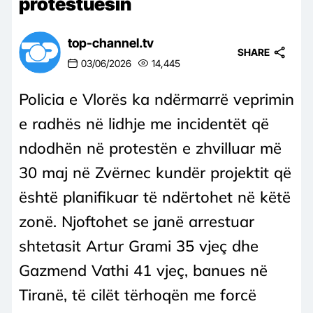
protestuesin
top-channel.tv
SHARE
03/06/2026
14,445
Policia e Vlorës ka ndërmarrë veprimin
e radhës në lidhje me incidentët që
ndodhën në protestën e zhvilluar më
30 maj në Zvërnec kundër projektit që
është planifikuar të ndërtohet në këtë
zonë. Njoftohet se janë arrestuar
shtetasit Artur Grami 35 vjeç dhe
Gazmend Vathi 41 vjeç, banues në
Tiranë, të cilët tërhoqën me forcë