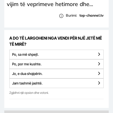
vijim të veprimeve hetimore dhe...
Burimi:
top-channel.tv
A DO TË LARGOHENI NGA VENDI PËR NJË JETË MË
TË MIRË?
Po, sa më shpejt.
Po, por me kushte.
Jo, e dua shqipërin.
Jam tashmë jashtë.
Zgjidhni një opsion dhe votoni.