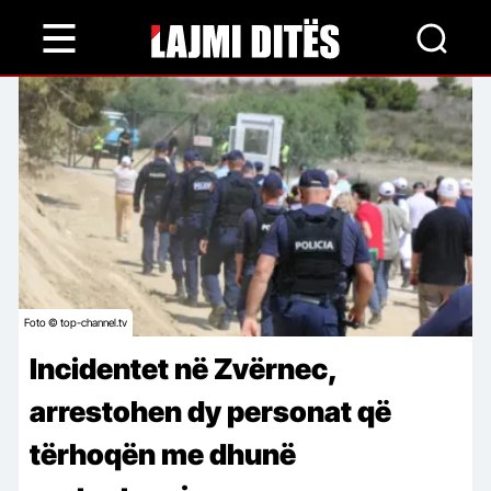
Skip
to
main
content
Foto © top-channel.tv
Incidentet në Zvërnec,
arrestohen dy personat që
tërhoqën me dhunë