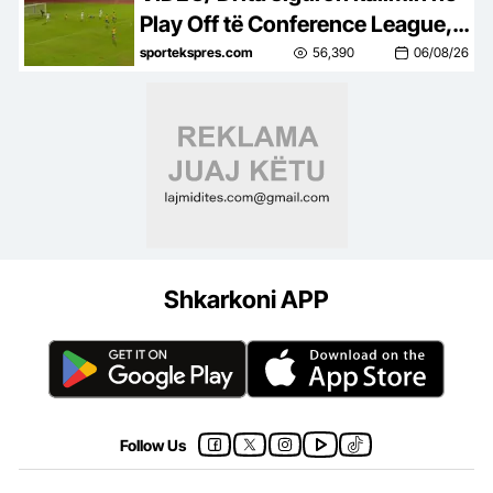
Play Off të Conference League, e
mbyll me një ndeshje takimin
sportekspres.com
56,390
06/08/26
kundër Tre Fiorit
Shkarkoni APP
Follow Us