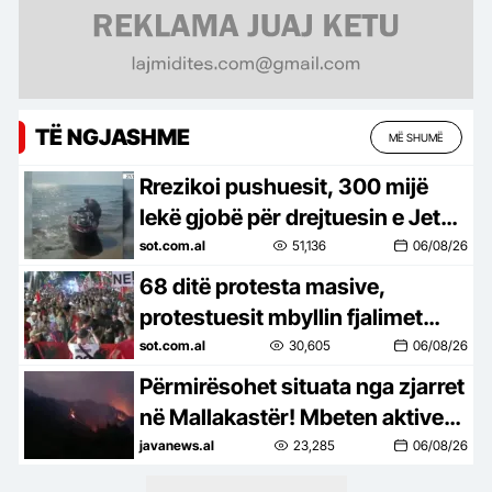
TË NGJASHME
MË SHUMË
Rrezikoi pushuesit, 300 mijë
lekë gjobë për drejtuesin e Jet
Ski në Zvërnec
sot.com.al
51,136
06/08/26
68 ditë protesta masive,
protestuesit mbyllin fjalimet
para Kryeministrisë, marshojnë
sot.com.al
30,605
06/08/26
drejt Korpusit: Ju erdhi fundi!
Përmirësohet situata nga zjarret
në Mallakastër! Mbeten aktive
10 vatra nga veriu në jug
javanews.al
23,285
06/08/26