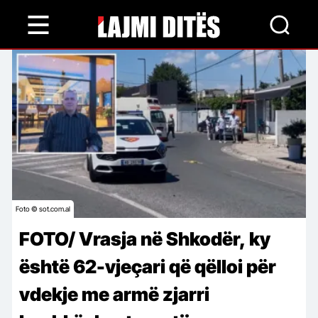
Skip
to
main
content
Foto © sot.com.al
FOTO/ Vrasja në Shkodër, ky
është 62-vjeçari që qëlloi për
vdekje me armë zjarri