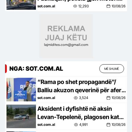
e përdorur nga autorët
sot.com.al
12,293
10/08/26
NGA: SOT.COM.AL
MË SHUMË
“Rama po shet propagandë”/
Balliu akuzon qeverinë për aferë
me industrinë ushtarake:
sot.com.al
3,524
10/08/26
“Timak Defence” e Rony Yefet…
Aksident i dyfishtë në aksin
Levan-Tepelenë, plagosen katër
persona
sot.com.al
4,991
10/08/26