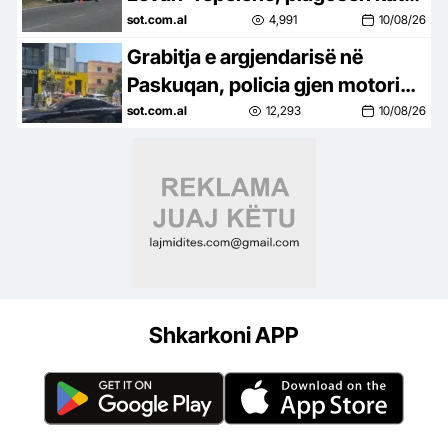
persona
sot.com.al
4,991
10/08/26
Grabitja e argjendarisë në
Paskuqan, policia gjen motorin
e përdorur nga autorët
sot.com.al
12,293
10/08/26
Shkarkoni APP