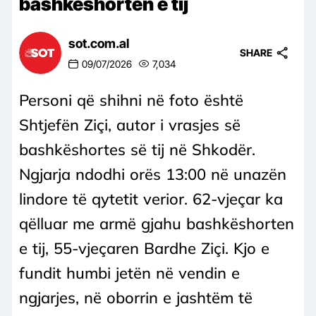
bashkëshorten e tij
sot.com.al
SHARE
09/07/2026
7,034
Personi që shihni në foto është
Shtjefën Ziçi, autor i vrasjes së
bashkëshortes së tij në Shkodër.
Ngjarja ndodhi orës 13:00 në unazën
lindore të qytetit verior. 62-vjeçar ka
qëlluar me armë gjahu bashkëshorten
e tij, 55-vjeçaren Bardhe Ziçi. Kjo e
fundit humbi jetën në vendin e
ngjarjes, në oborrin e jashtëm të