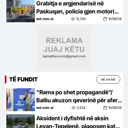
Grabitja e argjendarisë në
Paskuqan, policia gjen motorin
e përdorur nga autorët
sot.com.al
12,293
10/08/26
TË FUNDIT
MË SHUMË
“Rama po shet propagandë”/
Balliu akuzon qeverinë për aferë
me industrinë ushtarake:
sot.com.al
3,524
10/08/26
“Timak Defence” e Rony Yefet…
Aksident i dyfishtë në aksin
Levan-Tepelenë, plagosen katër