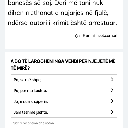
banesës së saj. Deri më tani nuk
dihen rrethanat e ngjarjes në fjalë,
ndërsa autori i krimit është arrestuar.
Burimi:
sot.com.al
A DO TË LARGOHENI NGA VENDI PËR NJË JETË MË
TË MIRË?
Po, sa më shpejt.
Po, por me kushte.
Jo, e dua shqipërin.
Jam tashmë jashtë.
Zgjidhni një opsion dhe votoni.