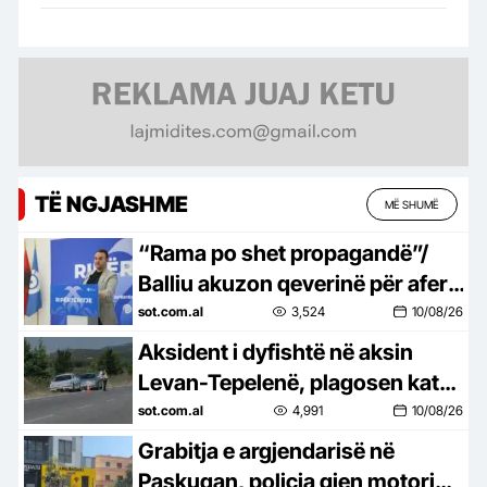
TË NGJASHME
MË SHUMË
“Rama po shet propagandë”/
Balliu akuzon qeverinë për aferë
me industrinë ushtarake:
sot.com.al
3,524
10/08/26
“Timak Defence” e Rony Yefet…
Aksident i dyfishtë në aksin
Levan-Tepelenë, plagosen katër
persona
sot.com.al
4,991
10/08/26
Grabitja e argjendarisë në
Paskuqan, policia gjen motorin