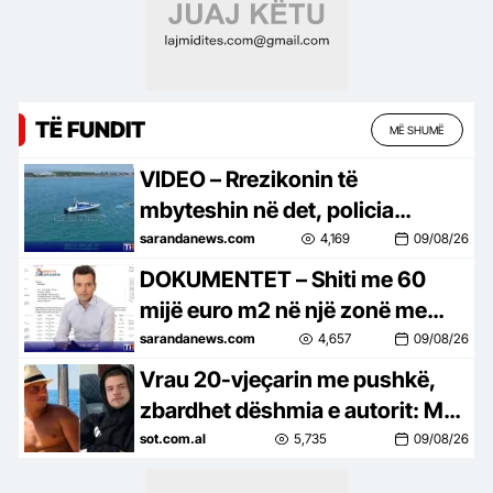
TË FUNDIT
MË SHUMË
VIDEO – Rrezikonin të
mbyteshin në det, policia
shpëton në Velipojë dy shtetas
sarandanews.com
4,169
09/08/26
me jetski…
DOKUMENTET – Shiti me 60
mijë euro m2 në një zonë me
referencë 3-4 mijë euro m2,
sarandanews.com
4,657
09/08/26
kush është blerësi i vilës së
Vrau 20-vjeçarin me pushkë,
Agron Shehaj
zbardhet dëshmia e autorit: Më
ngacmoi të dashurën
sot.com.al
5,735
09/08/26