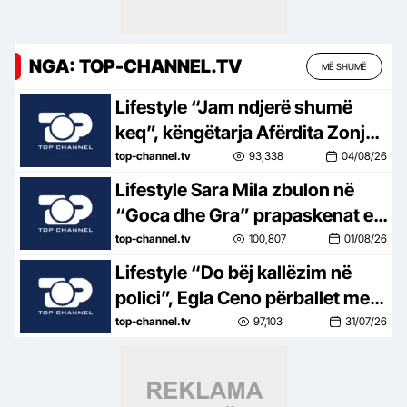
NGA: TOP-CHANNEL.TV
MË SHUMË
Lifestyle “Jam ndjerë shumë
keq”, këngëtarja Afërdita Zonja:
Parashqevinë nuk e kam takuar
top-channel.tv
93,338
04/08/26
në Amerikë. Po të ishte në
Lifestyle Sara Mila zbulon në
Shqipëri…
“Goca dhe Gra” prapaskenat e
jetës së saj politike: Teatër jo i
top-channel.tv
100,807
01/08/26
bukur, nuk është aq tragjike sa
Lifestyle “Do bëj kallëzim në
duket
polici”, Egla Ceno përballet me
një situatë të vështirë rreziku:
top-channel.tv
97,103
31/07/26
Mos më prek damarin se nuk
të…