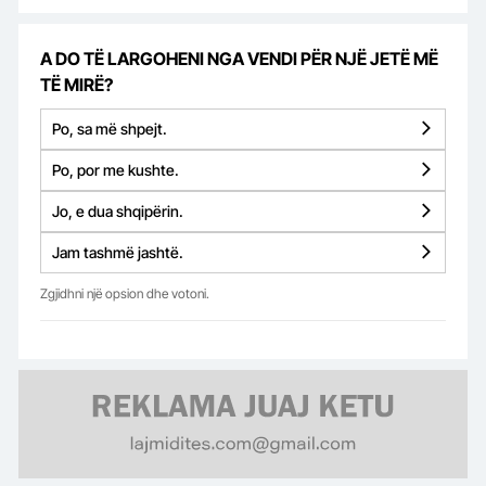
A DO TË LARGOHENI NGA VENDI PËR NJË JETË MË
TË MIRË?
Po, sa më shpejt.
Po, por me kushte.
Jo, e dua shqipërin.
Jam tashmë jashtë.
Zgjidhni një opsion dhe votoni.