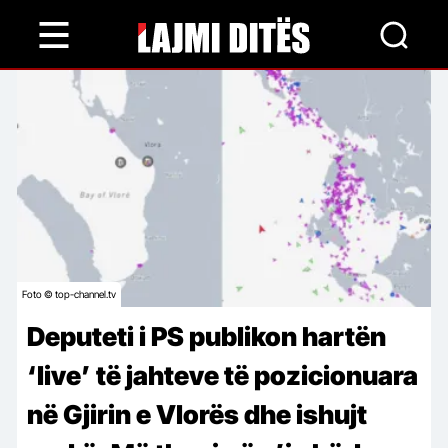
Skip
to
main
content
Foto © top-channel.tv
Deputeti i PS publikon hartën
‘live’ të jahteve të pozicionuara
në Gjirin e Vlorës dhe ishujt