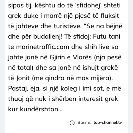
sipas tij, kështu do të ‘sfidohej’ shteti
grek duke i marrë një pjesë të fluksit
të jahteve dhe turistëve. “Se na bëjnë
dhe për budallenj! Të sfidoj: Futu tani
te marinetraffic.com dhe shih live sa
jahte janë në Gjirin e Vlorës (nja pesë
në total) dhe sa janë në ishujt grekë
të Jonit (me qindra në mos mijëra).
Pastaj, eja, si një koleg i imi sot, e më
thuaj që nuk i shërben interesit grek
kur kundërshton...
Burimi:
top-channel.tv