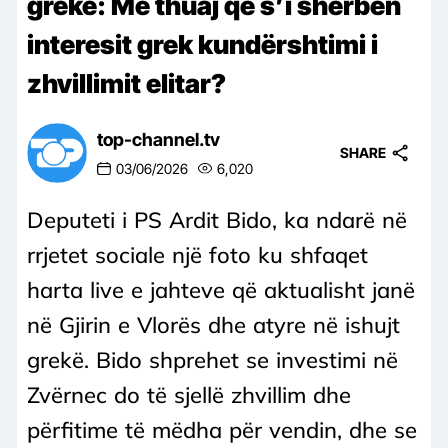
grekë: Më thuaj që s’i shërben
interesit grek kundërshtimi i
zhvillimit elitar?
top-channel.tv
SHARE
03/06/2026
6,020
Deputeti i PS Ardit Bido, ka ndarë në
rrjetet sociale një foto ku shfaqet
harta live e jahteve që aktualisht janë
në Gjirin e Vlorës dhe atyre në ishujt
grekë. Bido shprehet se investimi në
Zvërnec do të sjellë zhvillim dhe
përfitime të mëdha për vendin, dhe se