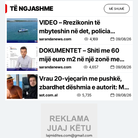
TË NGJASHME
MË SHUMË
VIDEO – Rrezikonin të
mbyteshin në det, policia
shpëton në Velipojë dy shtetas
sarandanews.com
4,169
09/08/26
me jetski…
DOKUMENTET – Shiti me 60
mijë euro m2 në një zonë me
referencë 3-4 mijë euro m2,
sarandanews.com
4,657
09/08/26
kush është blerësi i vilës së
Vrau 20-vjeçarin me pushkë,
Agron Shehaj
zbardhet dëshmia e autorit: Më
ngacmoi të dashurën
sot.com.al
5,735
09/08/26