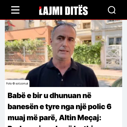
Skip
to
main
content
Foto © sot.com.al
Babë e bir u dhunuan në
banesën e tyre nga një polic 6
muaj më parë, Altin Meçaj: