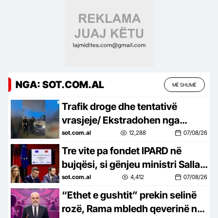
NGA: SOT.COM.AL
MË SHUMË
Trafik droge dhe tentativë
vrasjeje/ Ekstradohen nga
Kolumbia e Italia 2 persona të
sot.com.al
12,288
07/08/26
kërkuar, mes tyre ‘kimisti’ i…
Tre vite pa fondet IPARD në
bujqësi, si gënjeu ministri Salla,
premtoi çeljen e programit
sot.com.al
4,412
07/08/26
brenda qershorit, por ende…
“Ethet e gushtit” prekin selinë
rozë, Rama mbledh qeverinë në