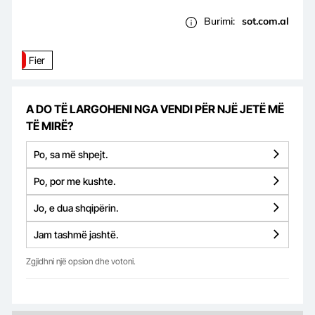
Burimi:
sot.com.al
Fier
A DO TË LARGOHENI NGA VENDI PËR NJË JETË MË
TË MIRË?
Po, sa më shpejt.
Po, por me kushte.
Jo, e dua shqipërin.
Jam tashmë jashtë.
Zgjidhni një opsion dhe votoni.