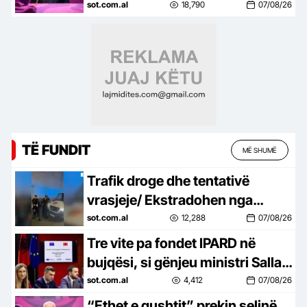
Pogradec më 24 dhe 25 gusht,
sot.com.al
18,790
07/08/26
gjashtë ministra në…
TË FUNDIT
MË SHUMË
Trafik droge dhe tentativë
vrasjeje/ Ekstradohen nga
Kolumbia e Italia 2 persona të
sot.com.al
12,288
07/08/26
kërkuar, mes tyre ‘kimisti’ i…
Tre vite pa fondet IPARD në
bujqësi, si gënjeu ministri Salla,
premtoi çeljen e programit
sot.com.al
4,412
07/08/26
brenda qershorit, por ende…
“Ethet e gushtit” prekin selinë