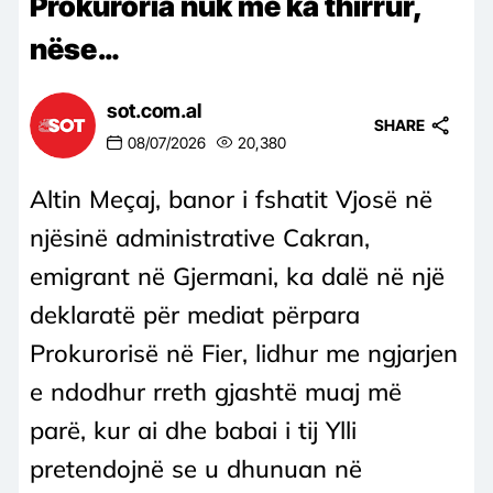
Prokuroria nuk më ka thirrur,
nëse…
sot.com.al
SHARE
08/07/2026
20,380
Altin Meçaj, banor i fshatit Vjosë në
njësinë administrative Cakran,
emigrant në Gjermani, ka dalë në një
deklaratë për mediat përpara
Prokurorisë në Fier, lidhur me ngjarjen
e ndodhur rreth gjashtë muaj më
parë, kur ai dhe babai i tij Ylli
pretendojnë se u dhunuan në