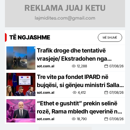
TË NGJASHME
MË SHUMË
Trafik droge dhe tentativë
vrasjeje/ Ekstradohen nga
Kolumbia e Italia 2 persona të
sot.com.al
12,288
07/08/26
kërkuar, mes tyre ‘kimisti’ i…
Tre vite pa fondet IPARD në
bujqësi, si gënjeu ministri Salla,
premtoi çeljen e programit
sot.com.al
4,412
07/08/26
brenda qershorit, por ende…
“Ethet e gushtit” prekin selinë
rozë, Rama mbledh qeverinë në
Pogradec më 24 dhe 25 gusht,
sot.com.al
18,790
07/08/26
gjashtë ministra në…