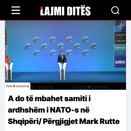
Skip
to
main
content
Foto © sot.com.al
A do të mbahet samiti i
ardhshëm i NATO-s në
Shqipëri/ Përgjigjet Mark Rutte