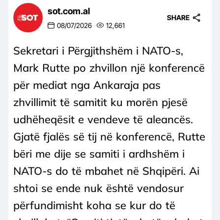
sot.com.al
SHARE
08/07/2026
12,661
Sekretari i Përgjithshëm i NATO-s,
Mark Rutte po zhvillon një konferencë
për mediat nga Ankaraja pas
zhvillimit të samitit ku morën pjesë
udhëheqësit e vendeve të aleancës.
Gjatë fjalës së tij në konferencë, Rutte
bëri me dije se samiti i ardhshëm i
NATO-s do të mbahet në Shqipëri. Ai
shtoi se ende nuk është vendosur
përfundimisht koha se kur do të