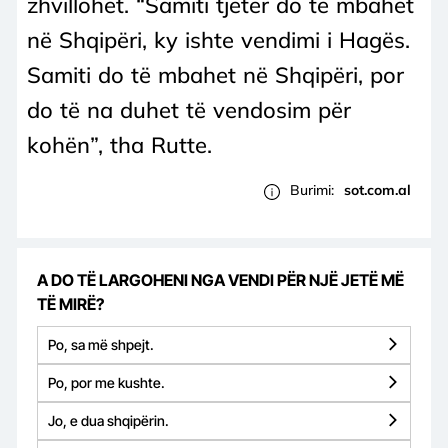
zhvillohet. “Samiti tjetër do të mbahet
në Shqipëri, ky ishte vendimi i Hagës.
Samiti do të mbahet në Shqipëri, por
do të na duhet të vendosim për
kohën”, tha Rutte.
Burimi:
sot.com.al
A DO TË LARGOHENI NGA VENDI PËR NJË JETË MË
TË MIRË?
Po, sa më shpejt.
Po, por me kushte.
Jo, e dua shqipërin.