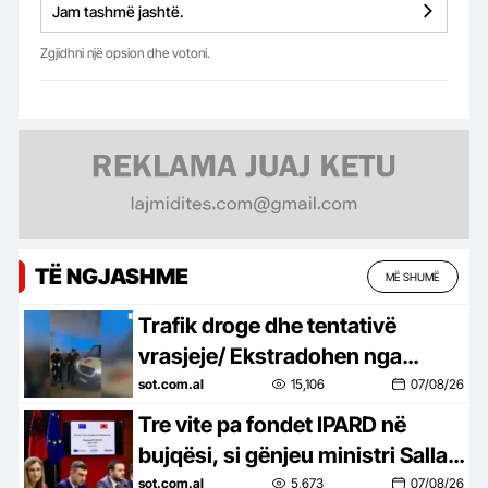
Jam tashmë jashtë.
Zgjidhni një opsion dhe votoni.
TË NGJASHME
MË SHUMË
Trafik droge dhe tentativë
vrasjeje/ Ekstradohen nga
Kolumbia e Italia 2 persona të
sot.com.al
15,106
07/08/26
kërkuar, mes tyre ‘kimisti’ i…
Tre vite pa fondet IPARD në
bujqësi, si gënjeu ministri Salla,
premtoi çeljen e programit
sot.com.al
5,673
07/08/26