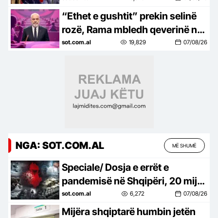
brenda qershorit, por ende…
“Ethet e gushtit” prekin selinë
rozë, Rama mbledh qeverinë në
Pogradec më 24 dhe 25 gusht,
sot.com.al
19,829
07/08/26
gjashtë ministra në…
NGA: SOT.COM.AL
MË SHUMË
Speciale/ Dosja e errët e
pandemisë në Shqipëri, 20 mijë
shqiptarë humbën jetën nga
sot.com.al
6,272
07/08/26
Covid-19, mijëra të tjerë…
Mijëra shqiptarë humbin jetën