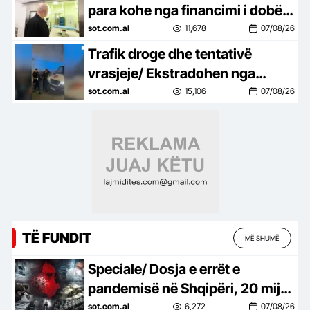
para kohe nga financimi i dobët i
shëndetësisë, Dhoma
sot.com.al
11,678
07/08/26
Amerikane ngre alarmin dhe
Trafik droge dhe tentativë
godet…
vrasjeje/ Ekstradohen nga
Kolumbia e Italia 2 persona të
sot.com.al
15,106
07/08/26
kërkuar, mes tyre ‘kimisti’ i…
TË FUNDIT
MË SHUMË
Speciale/ Dosja e errët e
pandemisë në Shqipëri, 20 mijë
shqiptarë humbën jetën nga
sot.com.al
6,272
07/08/26