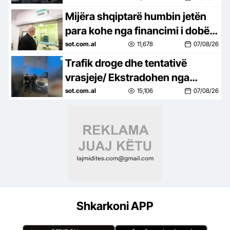
Covid-19, mijëra të tjerë…
Mijëra shqiptarë humbin jetën
para kohe nga financimi i dobët i
shëndetësisë, Dhoma
sot.com.al
11,678
07/08/26
Amerikane ngre alarmin dhe
Trafik droge dhe tentativë
godet…
vrasjeje/ Ekstradohen nga
Kolumbia e Italia 2 persona të
sot.com.al
15,106
07/08/26
kërkuar, mes tyre ‘kimisti’ i…
Shkarkoni APP