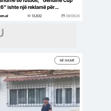
shumë se futboll, “Genuine Cup
6” ishte një reklamë për
ipërinë
om.al
13,832
08/08/26
MË SHUMË