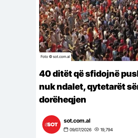
Foto © sot.com.al
40 ditët që sfidojnë pu
nuk ndalet, qytetarët s
dorëheqjen
sot.com.al
09/07/2026
19,794