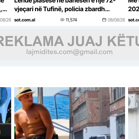
në
Lëndë plasëse në banesën e një 72-
Më 
,
vjeçari në Tufinë, policia zbardh
202
ngjarjen, shpallen në kërkim 3 vëllezër
Shq
/08/26
sot.com.al
11,574
08/08/26
sot.c