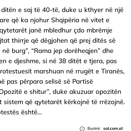
ditën e saj të 40-të, duke u kthyer në një
tare që ka njohur Shqipëria në vitet e
, qytetarët janë mbledhur çdo mbrëmje
tat thirrje që dëgjohen që prej ditës së
 në burg”, “Rama jep dorëheqjen” dhe
n e djeshme, si në 38 ditët e tjera, pas
protestuesit marshuan në rrugët e Tiranës,
 pas përpara selisë së Partisë
Opozitë e shitur”, duke akuzuar opozitën
it sistem që qytetarët kërkojnë të rrëzojnë.
testës është...
Burimi:
sot.com.al