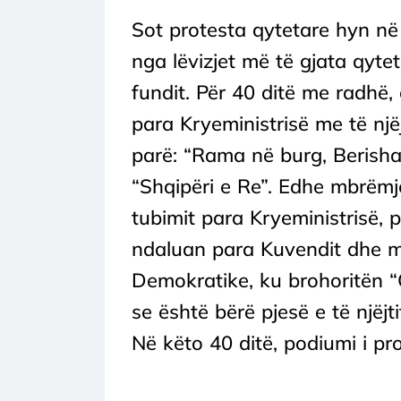
Sot protesta qytetare hyn në 
nga lëvizjet më të gjata qyte
fundit. Për 40 ditë me radhë
para Kryeministrisë me të njëj
parë: “Rama në burg, Berisha
“Shqipëri e Re”. Edhe mbrëmje
tubimit para Kryeministrisë, 
ndaluan para Kuvendit dhe më
Demokratike, ku brohoritën “
se është bërë pjesë e të njëjt
Në këto 40 ditë, podiumi i pro