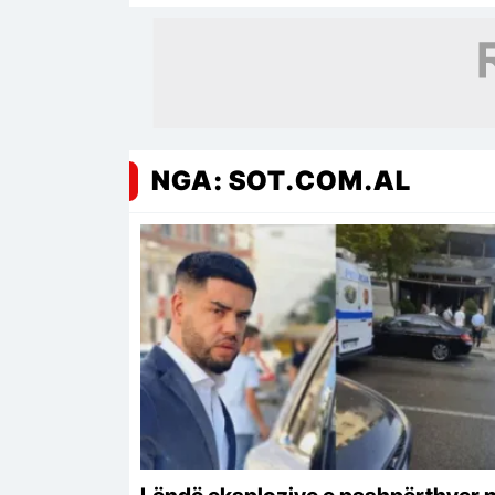
mungesa e municioneve dhe…
NGA: SOT.COM.AL