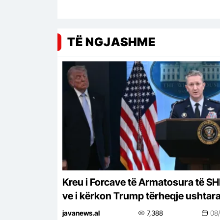
TË NGJASHME
Kreu i Forcave të Armatosura të S
ve i kërkon Trump tërheqje ushtar
nga Irani! Frika nga një përshkallëz
javanews.al
7,388
08