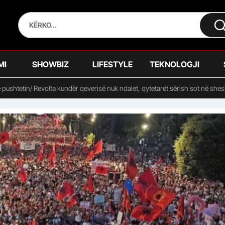
MI
SHOWBIZ
LIFESTYLE
TEKNOLOGJI
ë pushtetin/ Revolta kundër qeverisë nuk ndalet, qytetarët sërish sot në sh