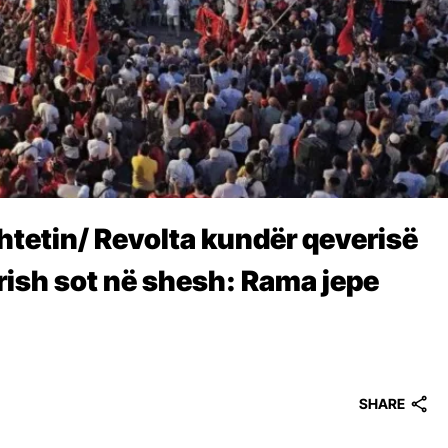
shtetin/ Revolta kundër qeverisë
ërish sot në shesh: Rama jepe
SHARE