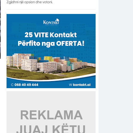
Zgjidhni një opsion dhe votoni.