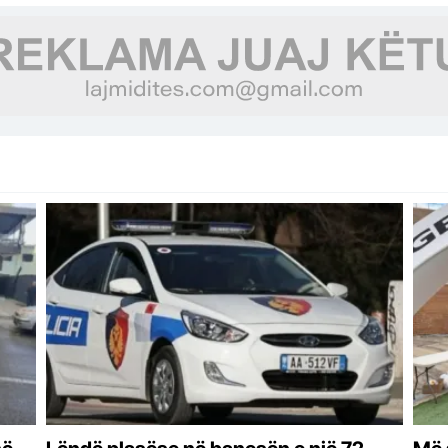
ekzekutoi shoku i tij me kallash
vijo