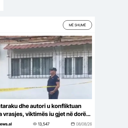
MË SHUMË
taraku dhe autori u konfliktuan
 vrasjes, viktimës iu gjet në dorë
e një thikë! Dyshohet se sherri
ews.al
13,547
08/08/26