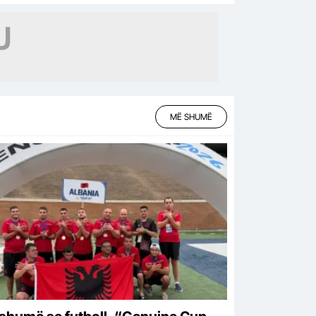
nte prej ditësh
MË SHUMË