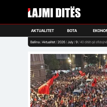
Skip
to
main
content
AKTUALITET
BOTA
EKONO
Ballina
/
Aktualitet
/
2026
/
July
/
9
/
40 ditët që sfidojn