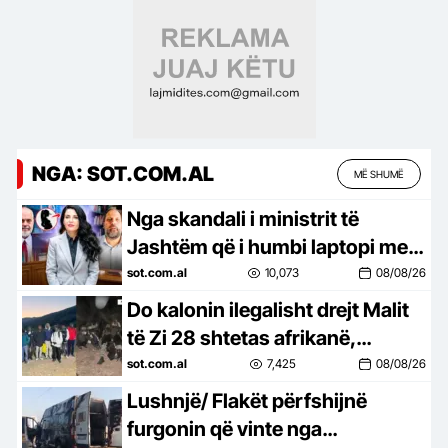
NGA: SOT.COM.AL
MË SHUMË
Nga skandali i ministrit të
Jashtëm që i humbi laptopi me
të dhënat sekrete të NATO-s në
sot.com.al
10,073
08/08/26
SHBA, shtatzënia e Belinda…
Do kalonin ilegalisht drejt Malit
të Zi 28 shtetas afrikanë,
arrestohen 2 persona nga
sot.com.al
7,425
08/08/26
Korça, sekuestrohen 6500 euro
Lushnjë/ Flakët përfshijnë
furgonin që vinte nga