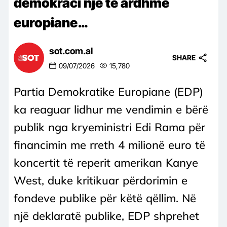
demokraci një të ardhme
europiane…
sot.com.al
SHARE
09/07/2026
15,780
Partia Demokratike Europiane (EDP)
ka reaguar lidhur me vendimin e bërë
publik nga kryeministri Edi Rama për
financimin me rreth 4 milionë euro të
koncertit të reperit amerikan Kanye
West, duke kritikuar përdorimin e
fondeve publike për këtë qëllim. Në
një deklaratë publike, EDP shprehet