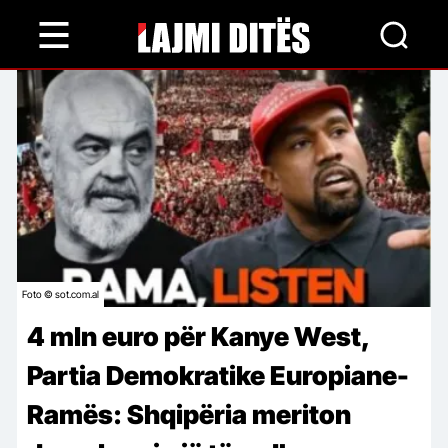
Skip
to
main
content
Foto © sot.com.al
4 mln euro për Kanye West,
Partia Demokratike Europiane-
Ramës: Shqipëria meriton