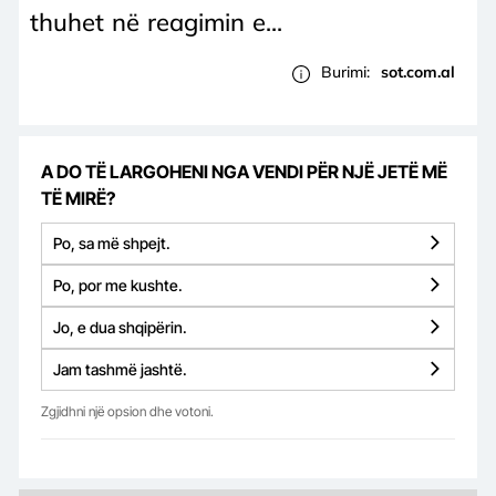
thuhet në reagimin e...
Burimi:
sot.com.al
A DO TË LARGOHENI NGA VENDI PËR NJË JETË MË
TË MIRË?
Po, sa më shpejt.
Po, por me kushte.
Jo, e dua shqipërin.
Jam tashmë jashtë.
Zgjidhni një opsion dhe votoni.