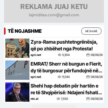
TË NGJASHME
MË SHUMË
Zyra-Rama pushtetngrënësja,
që po zhbëhet nga Protesta!
syri.net
5,954
08/08/26
EMRAT/ Sherr në burgun e Fierit,
dy të burgosur përfundojnë në
spital
syri.net
11,044
08/08/26
Shehi hap debatin për hartën e
re të Shqipërisë: Ndajeni fshatin
nga qyteti
ntv.al
7,550
08/08/26