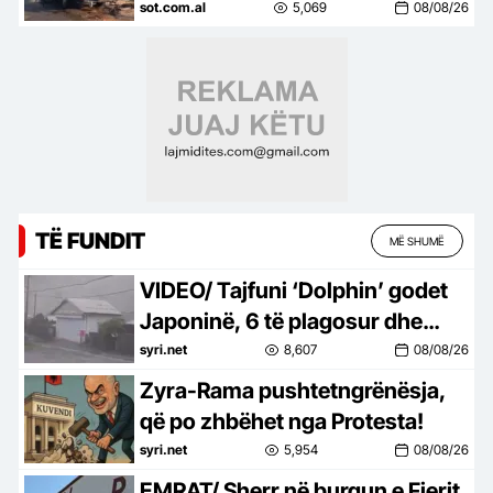
Maqedonia e Veriut, shkak
sot.com.al
5,069
08/08/26
defekti teknik
TË FUNDIT
MË SHUMË
VIDEO/ Tajfuni ‘Dolphin’ godet
Japoninë, 6 të plagosur dhe
mijëra shtëpi pa energji. Kina
syri.net
8,607
08/08/26
mbyll portet
Zyra-Rama pushtetngrënësja,
që po zhbëhet nga Protesta!
syri.net
5,954
08/08/26
EMRAT/ Sherr në burgun e Fierit,