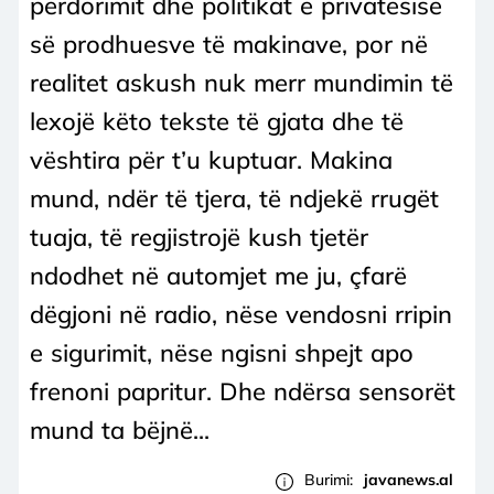
përdorimit dhe politikat e privatësisë
së prodhuesve të makinave, por në
realitet askush nuk merr mundimin të
lexojë këto tekste të gjata dhe të
vështira për t’u kuptuar. Makina
mund, ndër të tjera, të ndjekë rrugët
tuaja, të regjistrojë kush tjetër
ndodhet në automjet me ju, çfarë
dëgjoni në radio, nëse vendosni rripin
e sigurimit, nëse ngisni shpejt apo
frenoni papritur. Dhe ndërsa sensorët
mund ta bëjnë...
Burimi:
javanews.al