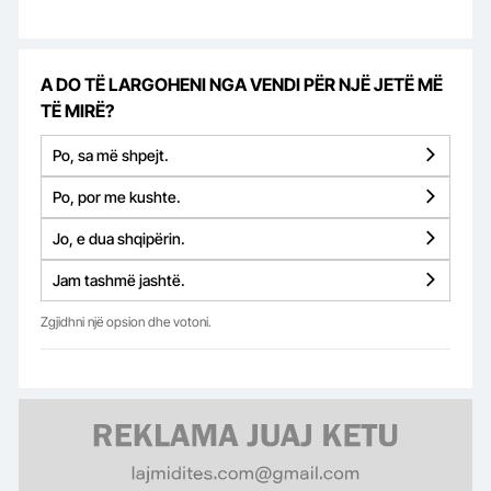
A DO TË LARGOHENI NGA VENDI PËR NJË JETË MË
TË MIRË?
Po, sa më shpejt.
Po, por me kushte.
Jo, e dua shqipërin.
Jam tashmë jashtë.
Zgjidhni një opsion dhe votoni.