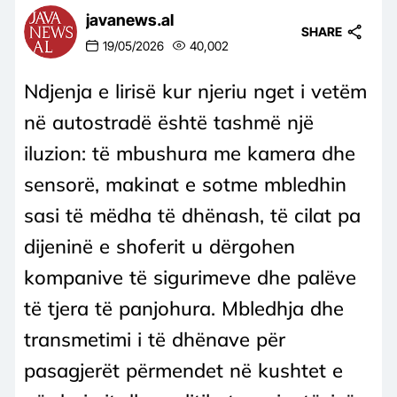
javanews.al
SHARE
19/05/2026
40,002
Ndjenja e lirisë kur njeriu nget i vetëm
në autostradë është tashmë një
iluzion: të mbushura me kamera dhe
sensorë, makinat e sotme mbledhin
sasi të mëdha të dhënash, të cilat pa
dijeninë e shoferit u dërgohen
kompanive të sigurimeve dhe palëve
të tjera të panjohura. Mbledhja dhe
transmetimi i të dhënave për
pasagjerët përmendet në kushtet e