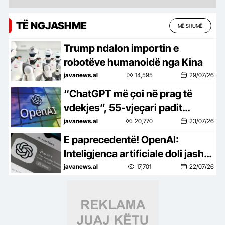
TË NGJASHME
MË SHUMË
Trump ndalon importin e
robotëve humanoidë nga Kina
javanews.al
14,595
29/07/26
“ChatGPT më çoi në prag të
vdekjes”, 55-vjeçari padit
OpenAI për këshillat mjekësore
javanews.al
20,770
23/07/26
E paprecedentë! OpenAI:
Inteligjenca artificiale doli jashtë
kontrollit gjatë një testi sigurie
javanews.al
17,701
22/07/26
dhe kreu një sulm kibernetik