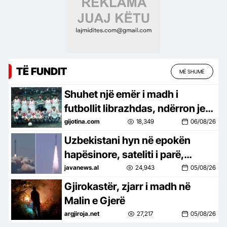
TË FUNDIT
MË SHUMË
Shuhet një emër i madh i
futbollit librazhdas, ndërron jetë
ish-kapiteni dhe ish-trajneri i
gijotina.com
18,349
06/08/26
Sopotit, Besnik Çota
Uzbekistani hyn në epokën
hapësinore, sateliti i parë,
Samarkand-2028, lëshohet në
javanews.al
24,943
05/08/26
orbitë –
Gjirokastër, zjarr i madh në
Malin e Gjerë
argjiroja.net
27,217
05/08/26