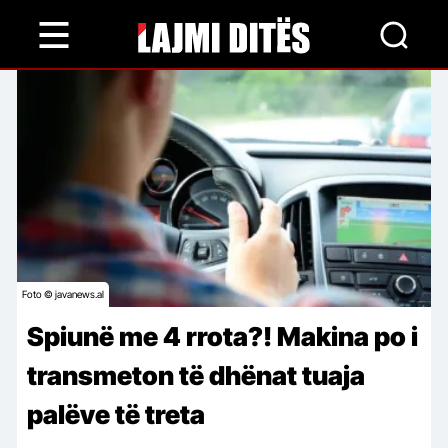
Skip
to
main
content
Foto © javanews.al
Spiunë me 4 rrota?! Makina po i
transmeton të dhënat tuaja
palëve të treta