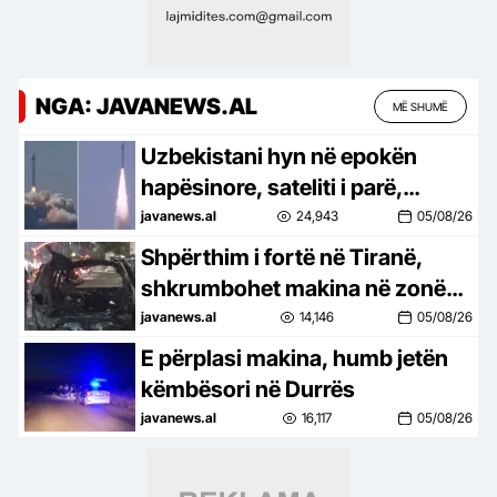
NGA: JAVANEWS.AL
MË SHUMË
Uzbekistani hyn në epokën
hapësinore, sateliti i parë,
Samarkand-2028, lëshohet në
javanews.al
24,943
05/08/26
orbitë –
Shpërthim i fortë në Tiranë,
shkrumbohet makina në zonën
e Laprakës. Dyshimet e para
javanews.al
14,146
05/08/26
(FOTO)
E përplasi makina, humb jetën
këmbësori në Durrës
javanews.al
16,117
05/08/26