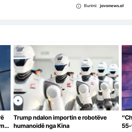
Burimi:
javanews.al
rë
Trump ndalon importin e robotëve
“Ch
rmat
humanoidë nga Kina
55-