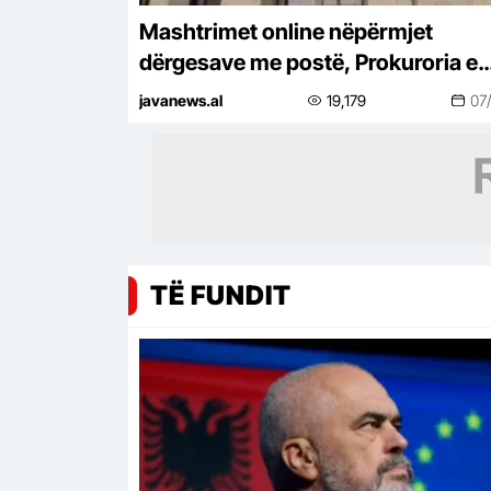
Mashtrimet online nëpërmjet
dërgesave me postë, Prokuroria e
Tiranës çon në gjyq nigerianin e
javanews.al
19,179
07
pandehur! Ja si u zbulua në Itali dh
kurthi (DOSJA)
TË FUNDIT