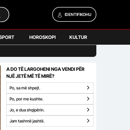
IDENTIFIKOHU
SPORT
HOROSKOPI
KULTUR
A DO TË LARGOHENI NGA VENDI PËR
NJË JETË MË TË MIRË?
Po, sa më shpejt.
Po, por me kushte.
Jo, e dua shqipërin.
Jam tashmë jashtë.