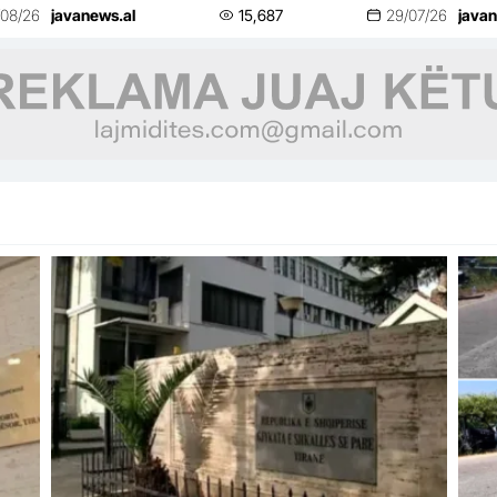
mje
/08/26
javanews.al
15,687
29/07/26
javan