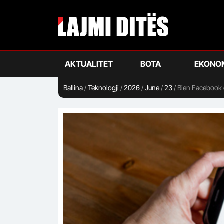
Skip
to
main
content
AKTUALITET
BOTA
EKONO
Ballina
/
Teknologji
/
2026
/
June
/
23
/
Bien Facebook 