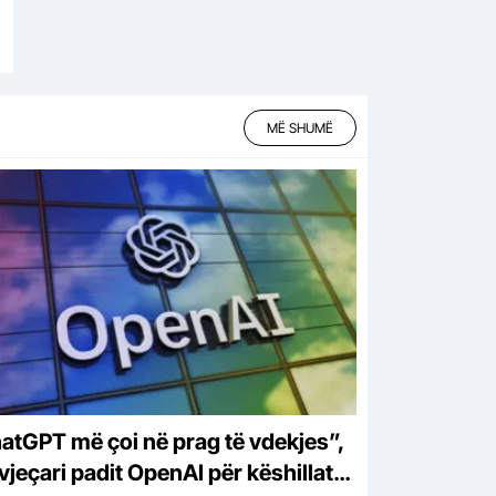
MË SHUMË
atGPT më çoi në prag të vdekjes”,
vjeçari padit OpenAI për këshillat