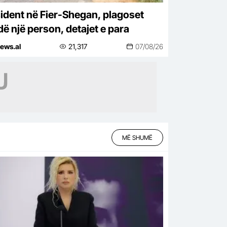
ident në Fier-Shegan, plagoset
dë një person, detajet e para
ews.al
21,317
07/08/26
MË SHUMË