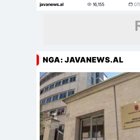
e saj
javanews.al
16,155
07
NGA: JAVANEWS.AL