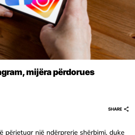
agram, mijëra përdorues
SHARE
përjetuar një ndërprerje shërbimi, duke