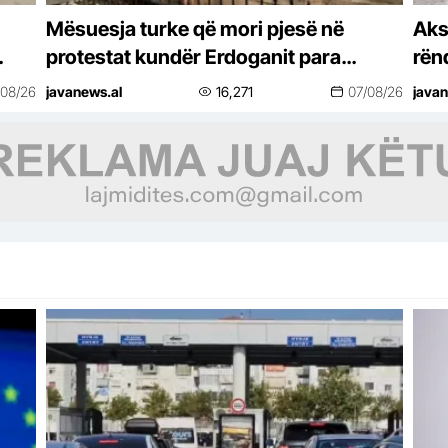
Mësuesja turke që mori pjesë në
Aks
protestat kundër Erdoganit para
rën
Gjykatës së Tiranës, pritet masa e
/08/26
javanews.al
16,271
07/08/26
javan
e
sigurisë