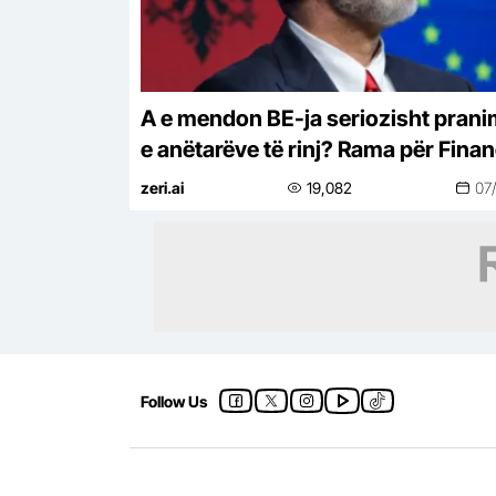
A e mendon BE-ja seriozisht prani
e anëtarëve të rinj? Rama për Finan
Times: Shqipëria është në moment
zeri.ai
19,082
07
më të mirë
Follow Us