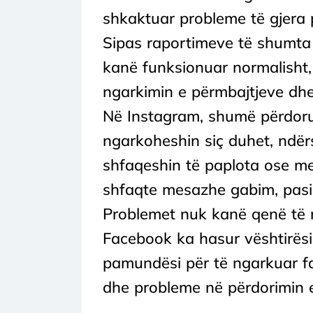
shkaktuar probleme të gjera 
Sipas raportimeve të shumta 
kanë funksionuar normalisht,
ngarkimin e përmbajtjeve dhe
Në Instagram, shumë përdorue
ngarkoheshin siç duhet, ndërs
shfaqeshin të paplota ose me
shfaqte mesazhe gabim, pasi p
Problemet nuk kanë qenë të nj
Facebook ka hasur vështirës
pamundësi për të ngarkuar f
dhe probleme në përdorimin e 