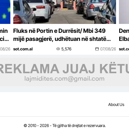
min
Fluks në Portin e Durrësit/ Mbi 349
Deno
cial
mijë pasagjerë, udhëtuan në shtatë
Elb
in
muajt e parë të vitit 2026
fam
/08/26
sot.com.al
5,576
07/08/26
sot.c
About Us
© 2010 - 2026 - Të gjitha të drejtat e rezervuara.