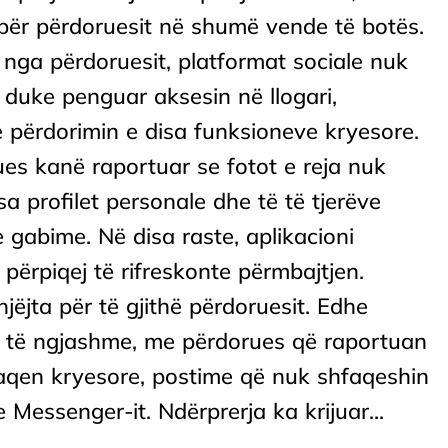
për përdoruesit në shumë vende të botës.
nga përdoruesit, platformat sociale nuk
 duke penguar aksesin në llogari,
 përdorimin e disa funksioneve kryesore.
s kanë raportuar se fotot e reja nuk
a profilet personale dhe të të tjerëve
 gabime. Në disa raste, aplikacioni
ërpiqej të rifreskonte përmbajtjen.
ëjta për të gjithë përdoruesit. Edhe
i të ngjashme, me përdorues që raportuan
aqen kryesore, postime që nuk shfaqeshin
Messenger-it. Ndërprerja ka krijuar...