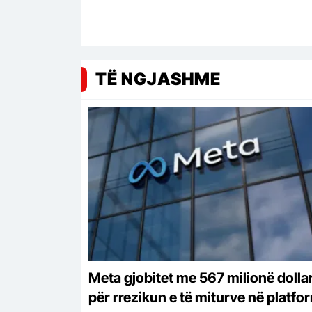
TË NGJASHME
Meta gjobitet me 567 milionë dolla
për rrezikun e të miturve në platfo