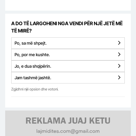
A DO TË LARGOHENI NGA VENDI PËR NJË JETË MË
TË MIRË?
Po, sa më shpejt.
Po, por me kushte.
Jo, e dua shqipërin.
Jam tashmë jashtë.
Zgjidhni një opsion dhe votoni.