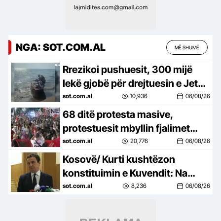
NGA: SOT.COM.AL
MË SHUMË
Rrezikoi pushuesit, 300 mijë
lekë gjobë për drejtuesin e Jet
Ski në Zvërnec
sot.com.al
10,936
06/08/26
68 ditë protesta masive,
protestuesit mbyllin fjalimet
para Kryeministrisë, marshojnë
sot.com.al
20,776
06/08/26
drejt Korpusit: Ju erdhi fundi!
Kosovë/ Kurti kushtëzon
konstituimin e Kuvendit: Na
duhet marrëveshje për
sot.com.al
8,236
06/08/26
presidentin, vetëm kështu
shmangim…