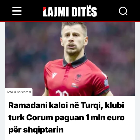
Skip
to
main
content
Foto © sot.com.al
Ramadani kaloi në Turqi, klubi
turk Corum paguan 1 mln euro
për shqiptarin