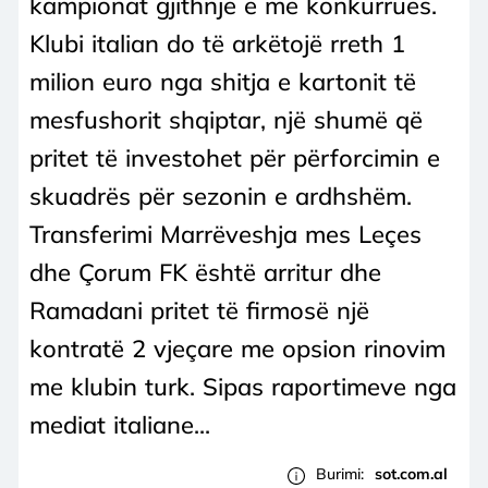
kampionat gjithnjë e më konkurrues.
Klubi italian do të arkëtojë rreth 1
milion euro nga shitja e kartonit të
mesfushorit shqiptar, një shumë që
pritet të investohet për përforcimin e
skuadrës për sezonin e ardhshëm.
Transferimi Marrëveshja mes Leçes
dhe Çorum FK është arritur dhe
Ramadani pritet të firmosë një
kontratë 2 vjeçare me opsion rinovim
me klubin turk. Sipas raportimeve nga
mediat italiane...
Burimi:
sot.com.al