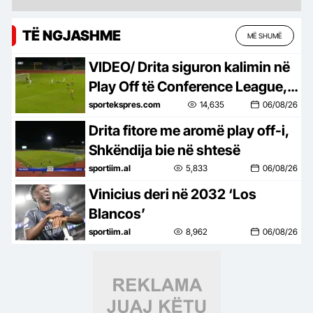
TË NGJASHME
MË SHUMË
VIDEO/ Drita siguron kalimin në
Play Off të Conference League, e
mbyll me një ndeshje takimin
sportekspres.com
14,635
06/08/26
kundër Tre Fiorit
Drita fitore me aromë play off-i,
Shkëndija bie në shtesë
sportiim.al
5,833
06/08/26
Vinicius deri në 2032 ‘Los
Blancos’
sportiim.al
8,962
06/08/26