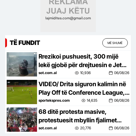
TË FUNDIT
MË SHUMË
Rrezikoi pushuesit, 300 mijë
lekë gjobë për drejtuesin e Jet
Ski në Zvërnec
sot.com.al
10,936
06/08/26
VIDEO/ Drita siguron kalimin në
Play Off të Conference League, e
mbyll me një ndeshje takimin
sportekspres.com
14,635
06/08/26
kundër Tre Fiorit
68 ditë protesta masive,
protestuesit mbyllin fjalimet
para Kryeministrisë, marshojnë
sot.com.al
20,776
06/08/26