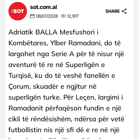
sot.com.al
SHARE
08/07/2026
12,917
Adriatik BALLA Mesfushori i
Kombëtares, Ylber Ramadani, do të
largohet nga Serie A për të nisur një
aventurë të re në Superligën e
Turqisë, ku do të veshë fanellën e
Çorum, skuadër e ngjitur në
superligën turke. Për Leçen, largimi i
Ramadanit përfaqëson fundin e një
cikli të rëndësishëm, ndërsa për vetë
futbollistin nis një sfi dë e re në një