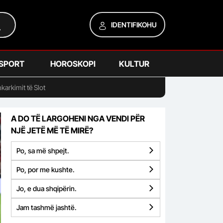
IDENTIFIKOHU
SPORT
HOROSKOPI
KULTUR
karkimit të Slot
A DO TË LARGOHENI NGA VENDI PËR
NJË JETË MË TË MIRË?
Po, sa më shpejt.
Po, por me kushte.
Jo, e dua shqipërin.
Jam tashmë jashtë.