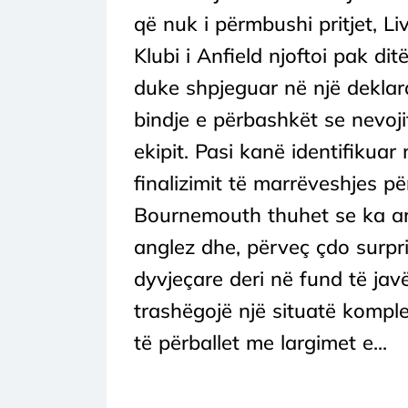
që nuk i përmbushi pritjet, L
Klubi i Anfield njoftoi pak di
duke shpjeguar në një deklar
bindje e përbashkët se nevojit
ekipit. Pasi kanë identifikuar
finalizimit të marrëveshjes për
Bournemouth thuhet se ka arr
anglez dhe, përveç çdo surpri
dyvjeçare deri në fund të javë
trashëgojë një situatë komple
të përballet me largimet e...