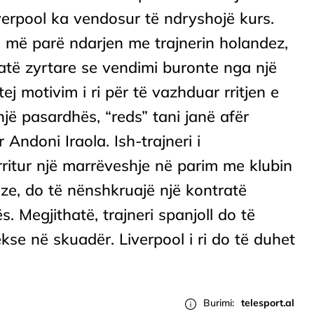
iverpool ka vendosur të ndryshojë kurs.
të më parë ndarjen me trajnerin holandez,
atë zyrtare se vendimi buronte nga një
ej motivim i ri për të vazhduar rritjen e
 një pasardhës, “reds” tani janë afër
 Andoni Iraola. Ish-trajneri i
itur një marrëveshje në parim me klubin
ze, do të nënshkruajë një kontratë
s. Megjithatë, trajneri spanjoll do të
kse në skuadër. Liverpool i ri do të duhet
Burimi:
telesport.al