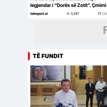
legjendar i “Dorës së Zotit”. Çmimi
nga 2.5 milionë dollarë
telesport.al
3,597
08
TË FUNDIT