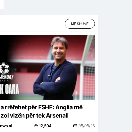
MË SHUMË
a rrëfehet për FSHF: Anglia më
uzoi vizën për tek Arsenali
ews.al
12,594
08/08/26