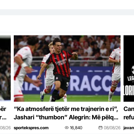
për
“Ka atmosferë tjetër me trajnerin e ri”,
Can
r
Jashari “thumbon” Alegrin: Më pëlqen
ref
ideja që ka Amorimi për futbollin
/08/26
sportekspres.com
16,840
08/08/26
javan