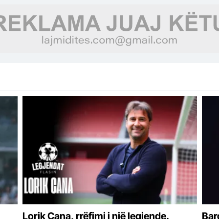
Lorik Cana, rrëfimi i një legjende.
Bar