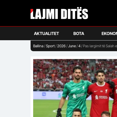
Skip
to
main
content
AKTUALITET
BOTA
EKONO
Ballina
/
Sport
/
2026
/
June
/
4
/
Pas largimit të Salah 