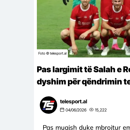
Foto © telesport.al
Pas largimit të Salah e R
dyshim për qëndrimin te
telesport.al
04/06/2026
15,222
Pas muajsh duke mbrojtur emë