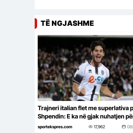
TË NGJASHME
Trajneri italian flet me superlativa 
Shpendin: E ka në gjak nuhatjen pë
golin
sportekspres.com
17,962
08