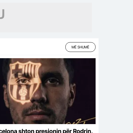
MË SHUMË
celona shton presionin për Rodrin,