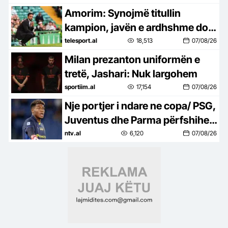
Amorim: Synojmë titullin
kampion, javën e ardhshme do
të marr vendime të rëndësishme
telesport.al
18,513
07/08/26
Milan prezanton uniformën e
tretë, Jashari: Nuk largohem
sportiim.al
17,154
07/08/26
Nje portjer i ndare ne copa/ PSG,
Juventus dhe Parma përfshihen
në një marrëveshje trepalëshe
ntv.al
6,120
07/08/26