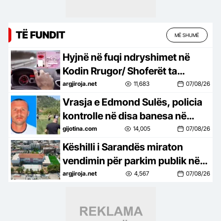
TË FUNDIT
MË SHUMË
Hyjnë në fuqi ndryshimet në
Kodin Rrugor/ Shoferët ta
harrojnë alkoolin, u hiqet
argjiroja.net
11,683
07/08/26
patenta përgjithmonë
Vrasja e Edmond Sulës, policia
kontrolle në disa banesa në
Bërxullë! Shoqërohen disa
gijotina.com
14,005
07/08/26
persona për t’u marrë në pyetje
Këshilli i Sarandës miraton
vendimin për parkim publik në
territorin e gjimnazit ‘Hasan
argjiroja.net
4,567
07/08/26
Tahsini’, PD: Skandal!