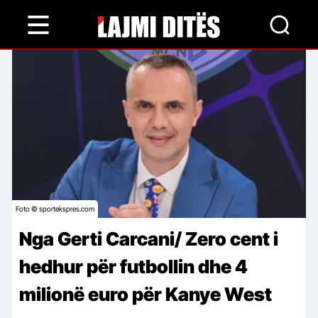
Skip
to
main
content
Foto © sportekspres.com
Nga Gerti Carcani/ Zero cent i
hedhur për futbollin dhe 4
milionë euro për Kanye West