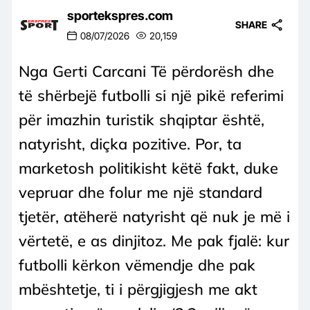
sportekspres.com
SHARE
08/07/2026
20,159
Nga Gerti Carcani Të përdorësh dhe
të shërbejë futbolli si një pikë referimi
për imazhin turistik shqiptar është,
natyrisht, diçka pozitive. Por, ta
marketosh politikisht këtë fakt, duke
vepruar dhe folur me një standard
tjetër, atëherë natyrisht që nuk je më i
vërtetë, e as dinjitoz. Me pak fjalë: kur
futbolli kërkon vëmendje dhe pak
mbështetje, ti i përgjigjesh me akt