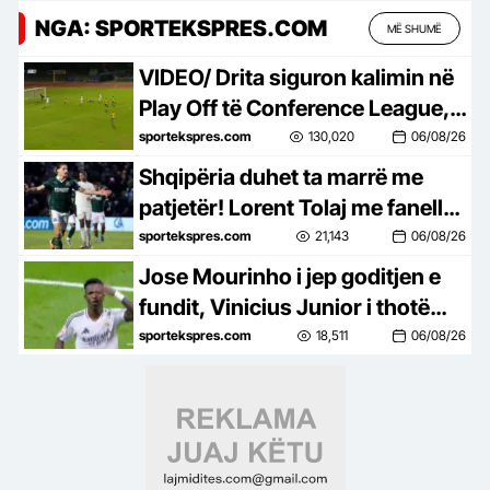
NGA: SPORTEKSPRES.COM
MË SHUMË
VIDEO/ Drita siguron kalimin në
Play Off të Conference League, e
mbyll me një ndeshje takimin
sportekspres.com
130,020
06/08/26
kundër Tre Fiorit
Shqipëria duhet ta marrë me
patjetër! Lorent Tolaj me fanellë
titullari te Bristol City, luan
sportekspres.com
21,143
06/08/26
ndeshjen e parë zyrtare të këtij
Jose Mourinho i jep goditjen e
sezoni
fundit, Vinicius Junior i thotë
“JO” Arsenalit dhe rinovon me
sportekspres.com
18,511
06/08/26
Real Madrid