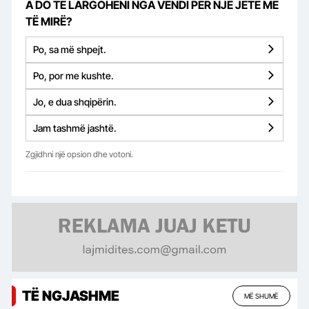
A DO TË LARGOHENI NGA VENDI PËR NJË JETË MË
TË MIRË?
Po, sa më shpejt.
Po, por me kushte.
Jo, e dua shqipërin.
Jam tashmë jashtë.
Zgjidhni një opsion dhe votoni.
TË NGJASHME
MË SHUMË