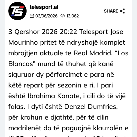
telesport.al
SHARE
03/06/2026
13,062
3 Qershor 2026 20:22 Telesport Jose
Mourinho pritet të ndryshojë komplet
mbrojtjen aktuale te Real Madrid. “Los
Blancos” mund të thuhet që kanë
siguruar dy përforcimet e para në
këtë repart për sezonin e ri. I pari
është Ibrahima Konate, i cili do të vijë
falas. I dyti është Denzel Dumfries,
për krahun e djathtë, për të cilin
madrilenët do të paguajnë klauzolën e