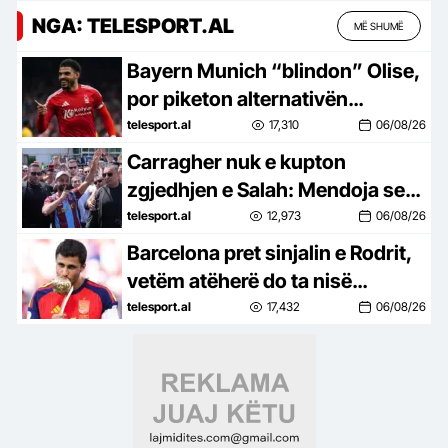
NGA: TELESPORT.AL
MË SHUMË
Bayern Munich “blindon” Olise,
por piketon alternativën
kryesore në rast largimi
telesport.al
17,310
06/08/26
Carragher nuk e kupton
zgjedhjen e Salah: Mendoja se
do të shkonte te Milani ose
telesport.al
12,973
06/08/26
Juventusi
Barcelona pret sinjalin e Rodrit,
vetëm atëherë do ta nisë
ofensivën për mesfushorin
telesport.al
17,432
06/08/26