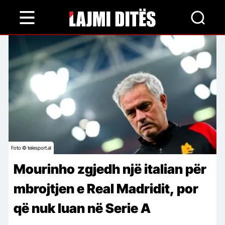
Skip
to
main
content
Foto © telesport.al
Mourinho zgjedh një italian për
mbrojtjen e Real Madridit, por
që nuk luan në Serie A