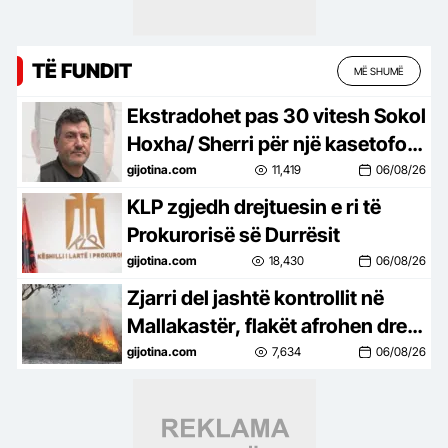
TË FUNDIT
MË SHUMË
Ekstradohet pas 30 vitesh Sokol
Hoxha/ Sherri për një kasetofon
solli vrasjen e dy vëllezërve në
gijotina.com
11,419
06/08/26
Patos
KLP zgjedh drejtuesin e ri të
Prokurorisë së Durrësit
gijotina.com
18,430
06/08/26
Zjarri del jashtë kontrollit në
Mallakastër, flakët afrohen drejt
fshatit Drenije
gijotina.com
7,634
06/08/26