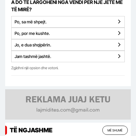
A DO TË LARGOHENI NGA VENDI PËR NJË JETË MË
TË MIRË?
Po, sa më shpejt.
Po, por me kushte.
Jo, e dua shqipërin.
Jam tashmë jashtë.
Zgjidhni një opsion dhe votoni.
TË NGJASHME
MË SHUMË