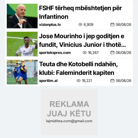
FSHF tërheq mbështetjen për
Infantinon
vizionplus.tv
6,909
06/08/26
Jose Mourinho i jep goditjen e
fundit, Vinicius Junior i thotë
“JO” Arsenalit dhe rinovon me
sportekspres.com
16,267
06/08/26
Real Madrid
Teuta dhe Kotobelli ndahën,
klubi: Faleminderit kapiten
sportiim.al
19,221
06/08/26