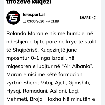
tifozëve kuqezi
telesport.al
SHARE
03/06/2026
21,118
Rolando Maran e nis me humbje, në
ndeshjen e tij të parë në krye të stolit
të Shqipërisë. Kuqezinjtë janë
mposhtur 0-1 nga Izraeli, në
miqësoren e luajtur në “Air Albania”.
Maran e nisi me këtë formacion
zyrtar: Sherri; Mitaj, Ajeti, Gjimshiti,
Hysaj, Ramadani, Asllani, Laçi,
Mehmeti, Broja, Hoxha Në minutën e