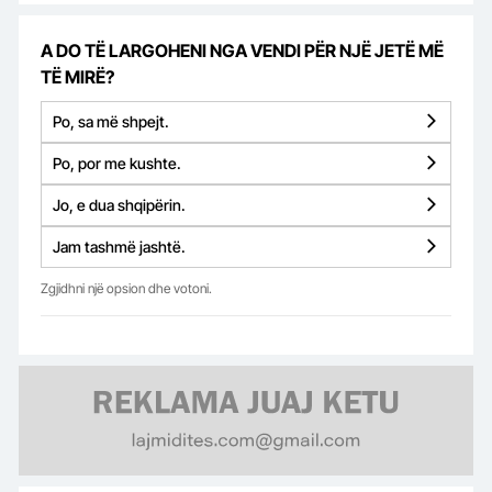
A DO TË LARGOHENI NGA VENDI PËR NJË JETË MË
TË MIRË?
Po, sa më shpejt.
Po, por me kushte.
Jo, e dua shqipërin.
Jam tashmë jashtë.
Zgjidhni një opsion dhe votoni.