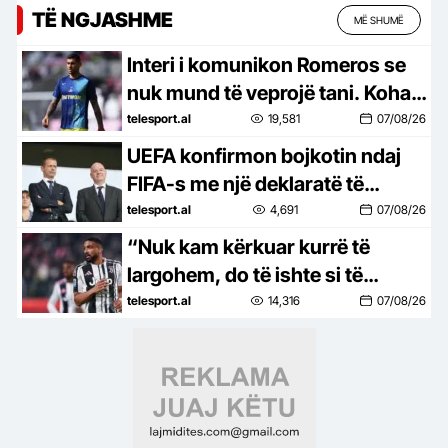
TË NGJASHME
MË SHUMË
Interi i komunikon Romeros se
nuk mund të veprojë tani. Koha
po mbaron, Atletico Madridi
telesport.al
19,581
07/08/26
përfiton
UEFA konfirmon bojkotin ndaj
FIFA-s me një deklaratë të
ashpër: Kemi humbur besimin
telesport.al
4,691
07/08/26
tek Infantino
“Nuk kam kërkuar kurrë të
largohem, do të ishte si të
arratisesha. Dua ta rikthej Juven
telesport.al
14,316
07/08/26
në Champions”