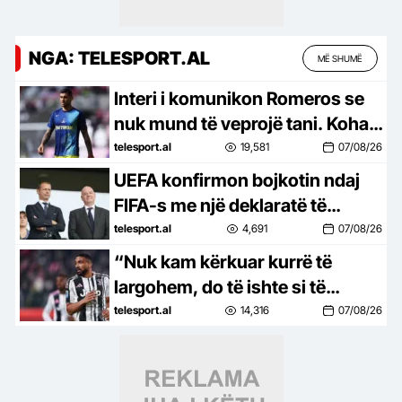
NGA: TELESPORT.AL
MË SHUMË
Interi i komunikon Romeros se
nuk mund të veprojë tani. Koha
po mbaron, Atletico Madridi
telesport.al
19,581
07/08/26
përfiton
UEFA konfirmon bojkotin ndaj
FIFA-s me një deklaratë të
ashpër: Kemi humbur besimin
telesport.al
4,691
07/08/26
tek Infantino
“Nuk kam kërkuar kurrë të
largohem, do të ishte si të
arratisesha. Dua ta rikthej Juven
telesport.al
14,316
07/08/26
në Champions”