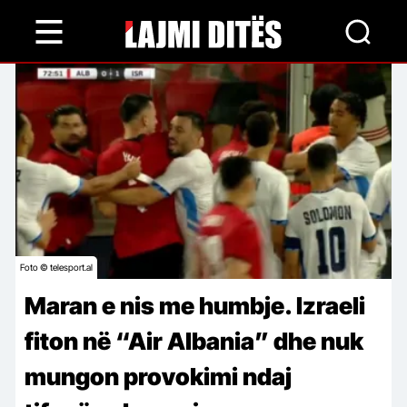
Skip
to
main
content
Foto © telesport.al
Maran e nis me humbje. Izraeli
fiton në “Air Albania” dhe nuk
mungon provokimi ndaj