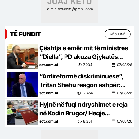
TË FUNDIT
MË SHUMË
Çështja e emërimit të ministres
“Diella”, PD akuza Gjykatës
Kushtetuese se po shkel ligjin, ja
sot.com.al
7,004
07/08/26
si GJK ka tejkaluar…
“Antireformë diskriminuese”,
Tritan Shehu reagon ashpër:
Rama po denigron Gjirokastrën,
sot.com.al
12,456
07/08/26
Përmetin dhe Libohovën
Hyjnë në fuqi ndryshimet e reja
në Kodin Rrugor/ Heqje
përgjithmonë e patentës, gjoba
sot.com.al
8,251
07/08/26
më të larta dhe rregulla të…