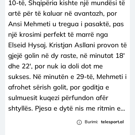
10-të, Shqipëria kishte një mundësi të
artë për të kaluar në avantazh, por
Ansi Mehmeti u tregua i pasaktë, pas
një krosimi perfekt të marrë nga
Elseid Hysaj. Kristjan Asllani provon të
gjejë golin në dy raste, në minutat 18′
dhe 22′, por nuk ia doli dot me
sukses. Në minutën e 29-të, Mehmeti i
afrohet sërish golit, por goditja e
sulmuesit kuqezi përfundon afër
shtyllës. Pjesa e dytë nis me ritmin e...
Burimi:
telesport.al