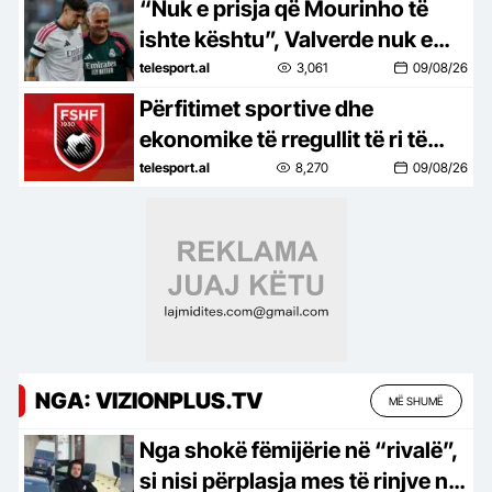
“Nuk e prisja që Mourinho të
ishte kështu”, Valverde nuk e
fsheh dot të vërtetën
telesport.al
3,061
09/08/26
Përfitimet sportive dhe
ekonomike të rregullit të ri të
miratuar nga FSHF për sezonin e
telesport.al
8,270
09/08/26
ardhshëm
NGA: VIZIONPLUS.TV
MË SHUMË
Nga shokë fëmijërie në “rivalë”,
si nisi përplasja mes të rinjve në