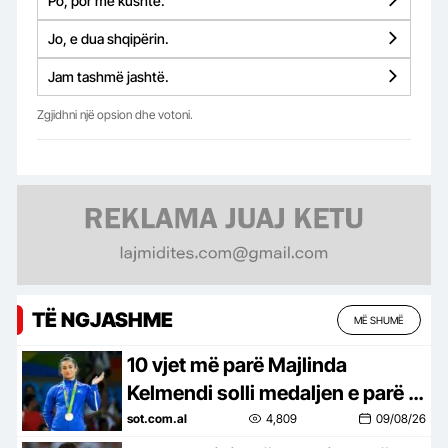
Po, por me kushte.
Jo, e dua shqipërin.
Jam tashmë jashtë.
Zgjidhni një opsion dhe votoni.
TË NGJASHME
MË SHUMË
10 vjet më parë Majlinda
Kelmendi solli medaljen e parë të
artë olimpike për shqiptarët
sot.com.al
4,809
09/08/26