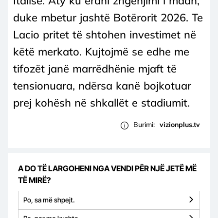
Italisë. Aty ku erdhi zhgënjimi i madh,
duke mbetur jashtë Botërorit 2026. Te
Lacio pritet të shtohen investimet në
këtë merkato. Kujtojmë se edhe me
tifozët janë marrëdhënie mjaft të
tensionuara, ndërsa kanë bojkotuar
prej kohësh në shkallët e stadiumit.
Burimi:
vizionplus.tv
A DO TË LARGOHENI NGA VENDI PËR NJË JETË MË
TË MIRË?
Po, sa më shpejt.