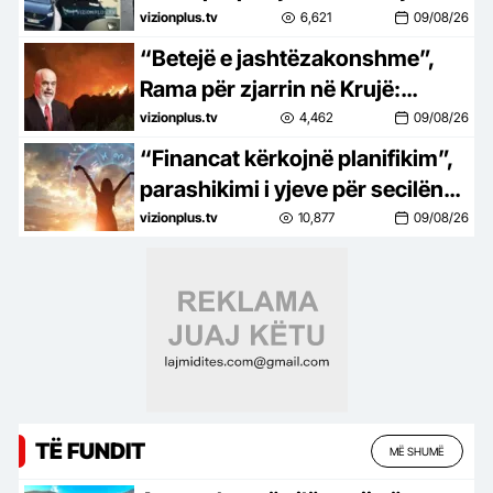
Korçë që përfundoi në tragjedi!
vizionplus.tv
6,621
09/08/26
Autori: Zuko më ngacmoi të
“Betejë e jashtëzakonshme”,
dashurën
Rama për zjarrin në Krujë:
Bilanci mund të kishte qenë
vizionplus.tv
4,462
09/08/26
tragjik, siç po ndodh në vende të
“Financat kërkojnë planifikim”,
tjera të Europës
parashikimi i yjeve për secilën
shenjë Horoskopi
vizionplus.tv
10,877
09/08/26
TË FUNDIT
MË SHUMË