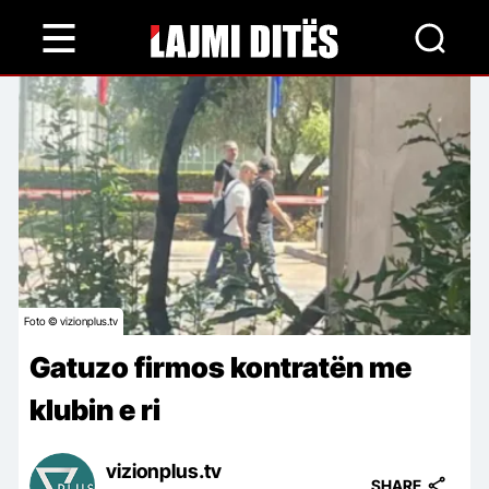
Skip
to
main
content
Foto © vizionplus.tv
Gatuzo firmos kontratën me
klubin e ri
vizionplus.tv
SHARE