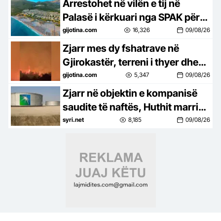
Arrestohet në vilën e tij në
Palasë i kërkuari nga SPAK për
inceneratorin e Tiranës
gijotina.com
16,326
09/08/26
Zjarr mes dy fshatrave në
Gjirokastër, terreni i thyer dhe
bimësia vështirësojnë
gijotina.com
5,347
09/08/26
ndërhyrjen
Zjarr në objektin e kompanisë
saudite të naftës, Huthit marrin
përgjegjësinë
syri.net
8,185
09/08/26