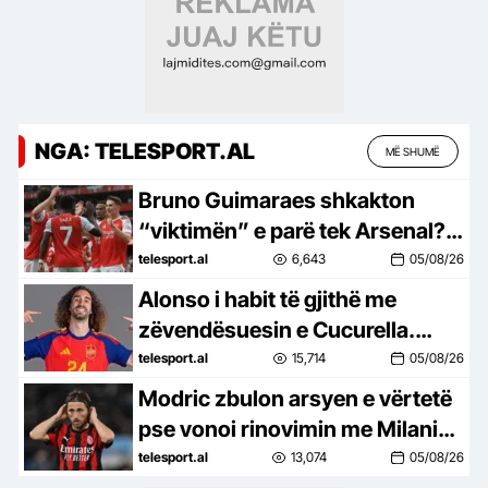
NGA: TELESPORT.AL
MË SHUMË
Bruno Guimaraes shkakton
“viktimën” e parë tek Arsenal?
Chelsea gati të përfitojë
telesport.al
6,643
05/08/26
Alonso i habit të gjithë me
zëvendësuesin e Cucurella.
Vjen nga La Liga dhe do të
telesport.al
15,714
05/08/26
kushtojë vetëm 19 milionë euro
Modric zbulon arsyen e vërtetë
pse vonoi rinovimin me Milanin:
Doja të dëgjoja atë më parë…
telesport.al
13,074
05/08/26