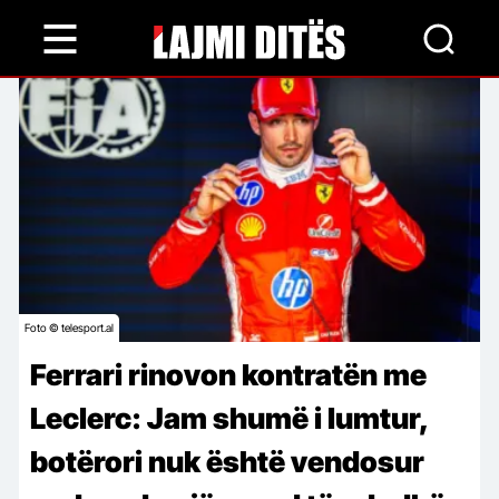
Skip
to
main
content
Foto © telesport.al
Ferrari rinovon kontratën me
Leclerc: Jam shumë i lumtur,
botërori nuk është vendosur