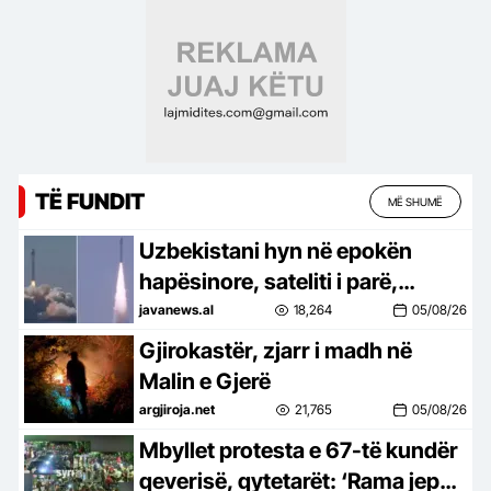
TË FUNDIT
MË SHUMË
Uzbekistani hyn në epokën
hapësinore, sateliti i parë,
Samarkand-2028, lëshohet në
javanews.al
18,264
05/08/26
orbitë –
Gjirokastër, zjarr i madh në
Malin e Gjerë
argjiroja.net
21,765
05/08/26
Mbyllet protesta e 67-të kundër
qeverisë, qytetarët: ‘Rama jep