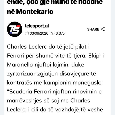
ende, çdo gjë mund të ndodhë
në Montekarlo
telesport.al
SHARE
03/06/2026
6,375
Charles Leclerc do të jetë pilot i
Ferrari për shumë vite të tjera. Ekipi i
Maranello njoftoi lajmin, duke
zyrtarizuar zgjatjen disavjeçare të
kontratës me kampionin monegask:
“Scuderia Ferrari njofton rinovimin e
marrëveshjes së saj me Charles
Leclerc, i cili do të vazhdojë të veshë