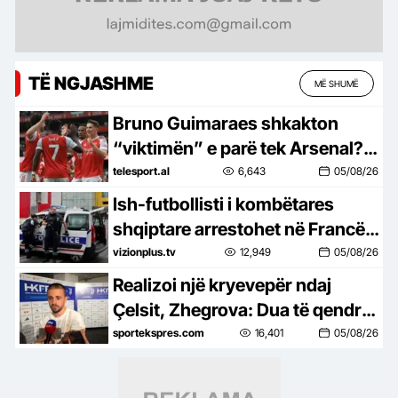
TË NGJASHME
MË SHUMË
Bruno Guimaraes shkakton
“viktimën” e parë tek Arsenal?
Chelsea gati të përfitojë
telesport.al
6,643
05/08/26
Ish-futbollisti i kombëtares
shqiptare arrestohet në Francë,
u kap duke shitur kokainë
vizionplus.tv
12,949
05/08/26
(EMRI-FOTO)
Realizoi një kryevepër ndaj
Çelsit, Zhegrova: Dua të qendroj
te Juventusi, do të bëjmë gjëra
sportekspres.com
16,401
05/08/26
të mëdha bashkë