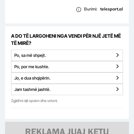
Burimi:
telesport.al
A DO TË LARGOHENI NGA VENDI PËR NJË JETË MË
TË MIRË?
Po, sa më shpejt.
Po, por me kushte.
Jo, e dua shqipërin.
Jam tashmë jashtë.
Zgjidhni një opsion dhe votoni.