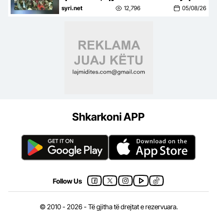
dorëheqjen’
syri.net
12,796
05/08/26
Shkarkoni APP
Follow Us
© 2010 - 2026 - Të gjitha të drejtat e rezervuara.