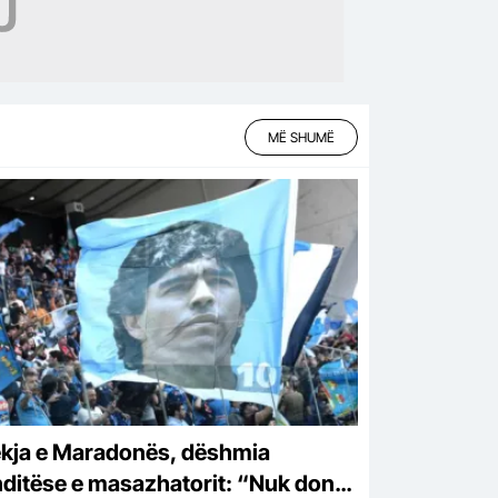
MË SHUMË
kja e Maradonës, dëshmia
nditëse e masazhatorit: “Nuk donte