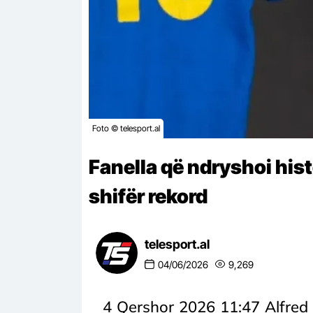
Foto © telesport.al
Fanella që ndryshoi hist
shifër rekord
telesport.al
04/06/2026
9,269
4 Qershor 2026 11:47 Alfred 