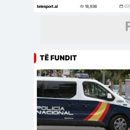
vendimtare
telesport.al
18,936
07
TË FUNDIT