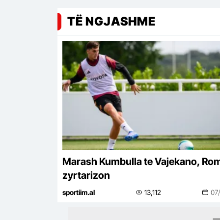
TË NGJASHME
Marash Kumbulla te Vajekano, Ro
zyrtarizon
sportiim.al
13,112
07