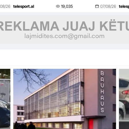
edhe klubet bashkë me bashkitë?
të n
/08/26
telesport.al
19,035
07/08/26
teles