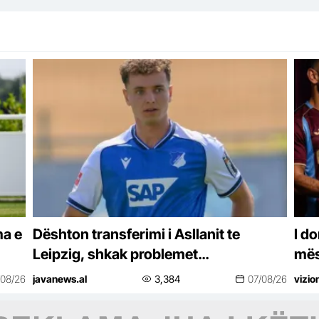
ma e
Dështon transferimi i Asllanit te
I d
Leipzig, shkak problemet
mëso
shëndetësore!
shp
/08/26
javanews.al
3,384
07/08/26
vizio