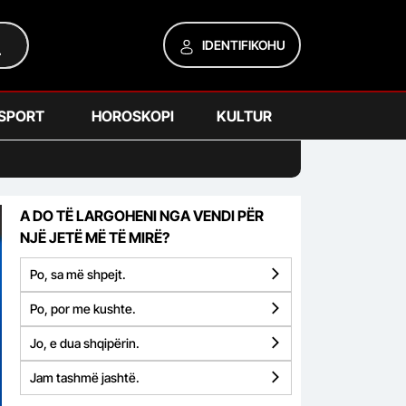
IDENTIFIKOHU
SPORT
HOROSKOPI
KULTUR
A DO TË LARGOHENI NGA VENDI PËR
NJË JETË MË TË MIRË?
Po, sa më shpejt.
Po, por me kushte.
Jo, e dua shqipërin.
Jam tashmë jashtë.