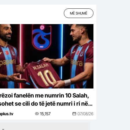
MË SHUMË
orëzoi fanelën me numrin 10 Salah,
het se cili do të jetë numri i ri në
inën e Muçit
nplus.tv
15,157
07/08/26