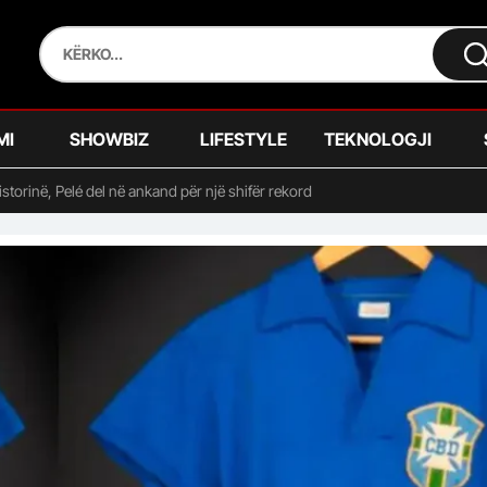
MI
SHOWBIZ
LIFESTYLE
TEKNOLOGJI
storinë, Pelé del në ankand për një shifër rekord