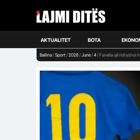
Skip
to
main
content
AKTUALITET
BOTA
EKONO
Ballina
/
Sport
/
2026
/
June
/
4
/
Fanella që ndryshoi hi