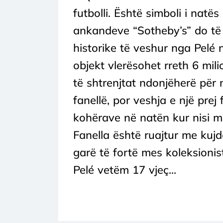
futbolli. Është simboli i natës
ankandeve “Sotheby’s” do të n
historike të veshur nga Pelé 
objekt vlerësohet rreth 6 mil
të shtrenjtat ndonjëherë për n
fanellë, por veshja e një prej
kohërave në natën kur nisi mbr
Fanella është ruajtur me kujd
garë të fortë mes koleksioni
Pelé vetëm 17 vjeç...