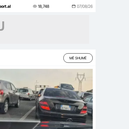
grihej nga shtrati, as të hante”
port.al
18,748
07/08/26
MË SHUMË