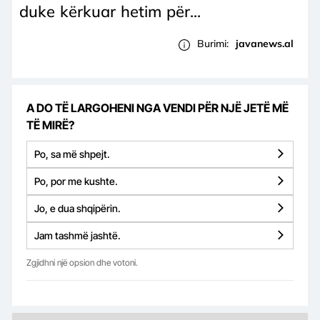
duke kërkuar hetim për...
Burimi:
javanews.al
A DO TË LARGOHENI NGA VENDI PËR NJË JETË MË
TË MIRË?
Po, sa më shpejt.
Po, por me kushte.
Jo, e dua shqipërin.
Jam tashmë jashtë.
Zgjidhni një opsion dhe votoni.