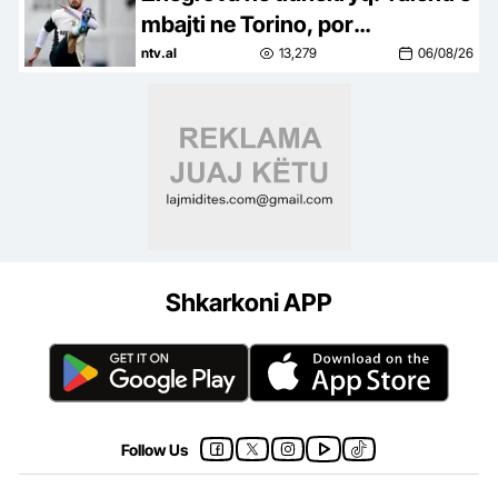
mbajti ne Torino, por
vazhdimesia do vendose fatin e
ntv.al
13,279
06/08/26
tij
Shkarkoni APP
Follow Us