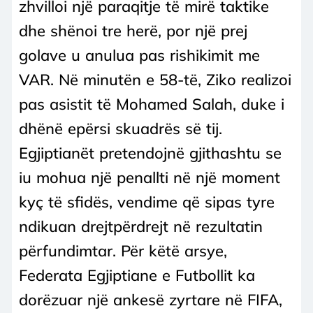
zhvilloi një paraqitje të mirë taktike
dhe shënoi tre herë, por një prej
golave u anulua pas rishikimit me
VAR. Në minutën e 58-të, Ziko realizoi
pas asistit të Mohamed Salah, duke i
dhënë epërsi skuadrës së tij.
Egjiptianët pretendojnë gjithashtu se
iu mohua një penallti në një moment
kyç të sfidës, vendime që sipas tyre
ndikuan drejtpërdrejt në rezultatin
përfundimtar. Për këtë arsye,
Federata Egjiptiane e Futbollit ka
dorëzuar një ankesë zyrtare në FIFA,