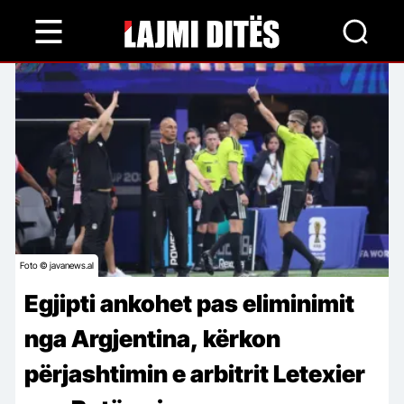
Skip
to
main
content
Foto © javanews.al
Egjipti ankohet pas eliminimit
nga Argjentina, kërkon
përjashtimin e arbitrit Letexier