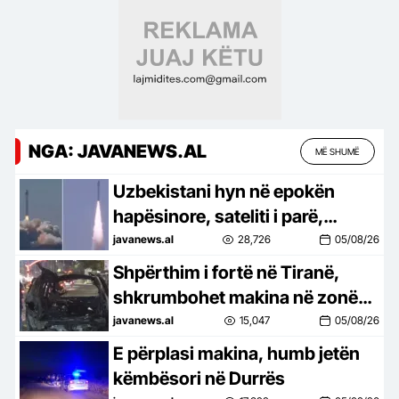
NGA: JAVANEWS.AL
MË SHUMË
Uzbekistani hyn në epokën
hapësinore, sateliti i parë,
Samarkand-2028, lëshohet në
javanews.al
28,726
05/08/26
orbitë –
Shpërthim i fortë në Tiranë,
shkrumbohet makina në zonën
e Laprakës. Dyshimet e para
javanews.al
15,047
05/08/26
(FOTO)
E përplasi makina, humb jetën
këmbësori në Durrës