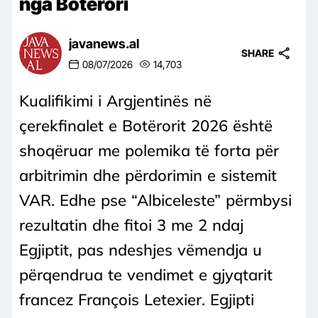
nga Botërori
javanews.al
SHARE
08/07/2026
14,703
Kualifikimi i Argjentinës në
çerekfinalet e Botërorit 2026 është
shoqëruar me polemika të forta për
arbitrimin dhe përdorimin e sistemit
VAR. Edhe pse “Albiceleste” përmbysi
rezultatin dhe fitoi 3 me 2 ndaj
Egjiptit, pas ndeshjes vëmendja u
përqendrua te vendimet e gjyqtarit
francez François Letexier. Egjipti