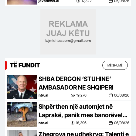
javanews.al
17,322
05/08/26
TË FUNDIT
MË SHUMË
SHBA DERGON ‘STUHINE’
AMBASADOR NE SHQIPERI
ntv.al
19,276
06/08/26
Shpërthen një automjet në
Laprakë, panik mes banorëve!
Dyshohet se zjarri u shkaktua
ntv.al
18,396
06/08/26
nga…
Zhegrova ne udhekryq: Talenti e