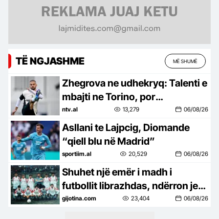
TË NGJASHME
MË SHUMË
Zhegrova ne udhekryq: Talenti e
mbajti ne Torino, por
vazhdimesia do vendose fatin e
ntv.al
13,279
06/08/26
tij
Asllani te Lajpcig, Diomande
“qiell blu në Madrid”
sportiim.al
20,529
06/08/26
Shuhet një emër i madh i
futbollit librazhdas, ndërron jetë
ish-kapiteni dhe ish-trajneri i
gijotina.com
23,404
06/08/26
Sopotit, Besnik Çota