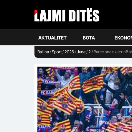
Skip
to
main
content
AKTUALITET
BOTA
EKONO
Ballina
/
Sport
/
2026
/
June
/
2
/
Barcelona nxjerr në sh