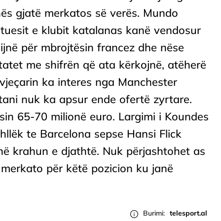
nës gjatë merkatos së verës. Mundo
jtuesit e klubit katalanas kanë vendosur
vijnë për mbrojtësin francez dhe nëse
tatet me shifrën që ata kërkojnë, atëherë
-vjeçarin ka interes nga Manchester
tani nuk ka apsur ende ofertë zyrtare.
sin 65-70 milionë euro. Largimi i Koundes
hllëk te Barcelona sepse Hansi Flick
në krahun e djathtë. Nuk përjashtohet as
merkato për këtë pozicion ku janë
Burimi:
telesport.al