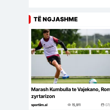
TË NGJASHME
Marash Kumbulla te Vajekano, Ro
zyrtarizon
sportiim.al
15,911
07