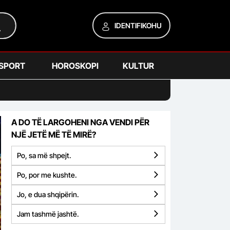
IDENTIFIKOHU
SPORT
HOROSKOPI
KULTUR
A DO TË LARGOHENI NGA VENDI PËR
NJË JETË MË TË MIRË?
Po, sa më shpejt.
Po, por me kushte.
Jo, e dua shqipërin.
Jam tashmë jashtë.