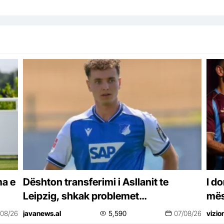
ma e
Dështon transferimi i Asllanit te
I d
Leipzig, shkak problemet
mëso
shëndetësore!
shp
/08/26
javanews.al
5,590
07/08/26
vizio