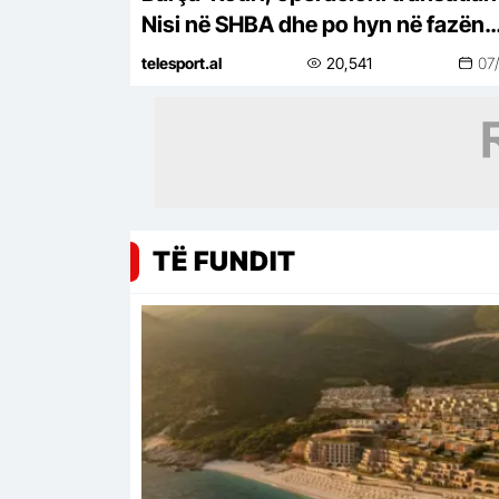
Nisi në SHBA dhe po hyn në fazën
vendimtare
telesport.al
20,541
07
TË FUNDIT