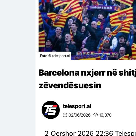
Foto © telesport.al
Barcelona nxjerr në shit
zëvendësuesin
telesport.al
02/06/2026
16,370
2 Qershor 2026 22:36 Telespo