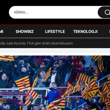
MI
SHOWBIZ
LIFESTYLE
TEKNOLOGJI
itje Jules Kounde, Flick gjen direkt zëvendësuesin