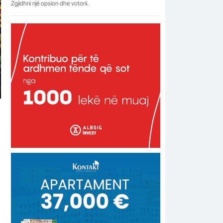
Zgjidhni një opsion dhe votoni.