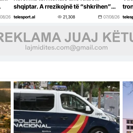
shqiptar. A rrezikojnë të “shkrihen”
tro
edhe klubet bashkë me bashkitë?
të n
/08/26
telesport.al
21,308
07/08/26
teles