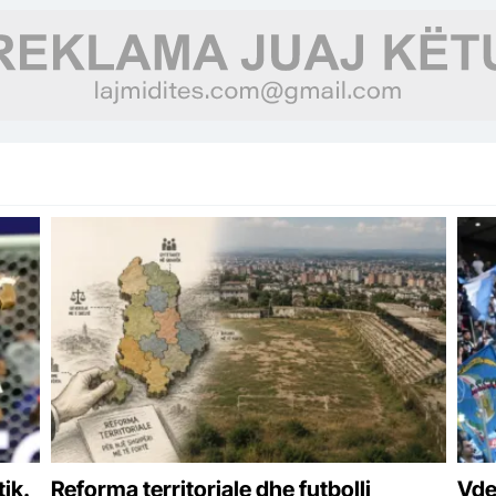
ik.
Reforma territoriale dhe futbolli
Vde