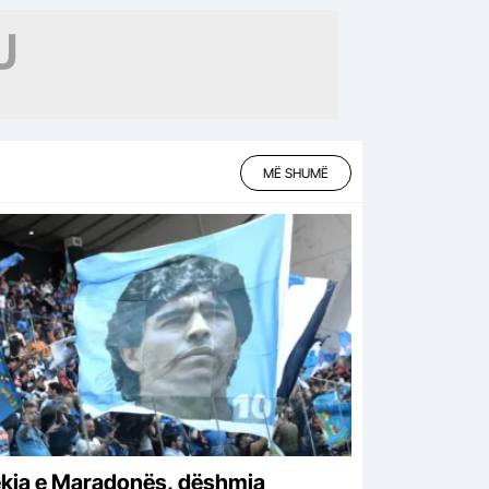
MË SHUMË
kja e Maradonës, dëshmia