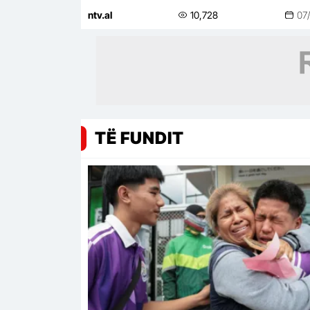
konkretë
ntv.al
10,728
07
TË FUNDIT