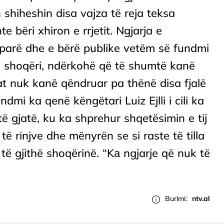
n shiheshin disa vajza të reja teksa
e bëri xhiron e rrjetit. Ngjarja e
ë parë dhe e bërë publike vetëm së fundmi
në shoqëri, ndërkohë që të shumtë kanë
lat nuk kanë qëndruar pa thënë disa fjalë
undmi ka qenë këngëtari Luiz Ejlli i cili ka
 gjatë, ku ka shprehur shqetësimin e tij
 rinjve dhe mënyrën se si raste të tilla
të gjithë shoqërinë. “Kа ngjarje që nuk të
Burimi:
ntv.al