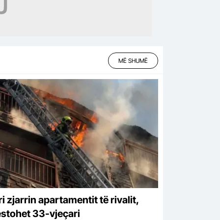
MË SHUMË
ri zjarrin apartamentit të rivalit,
estohet 33-vjeçari