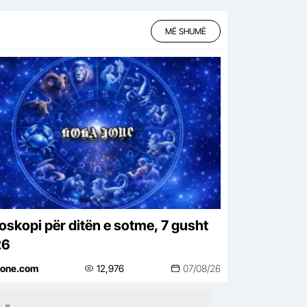
MË SHUMË
oskopi për ditën e sotme, 7 gusht
26
jone.com
12,976
07/08/26