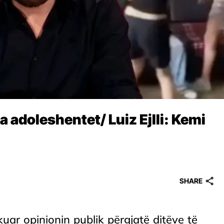
 adoleshentet/ Luiz Ejlli: Kemi
SHARE
kuar opinionin publik përgjatë ditëve të