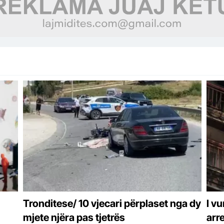
Tronditese/ 10 vjecari përplaset nga dy
I vu
mjete njëra pas tjetrës
arr