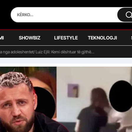
MI
SHOWBIZ
LIFESTYLE
TEKNOLOGJI
a nga adoleshentet/ Luiz Ejlli: Kemi dështuar të gjithë…