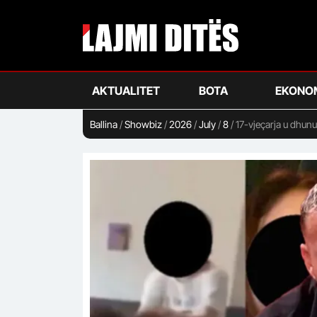
Skip
to
main
content
AKTUALITET
BOTA
EKONO
Ballina
/
Showbiz
/
2026
/
July
/
8
/
17-vjeçarja u dhunu