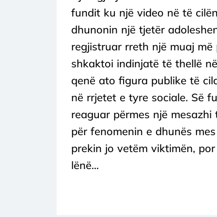
fundit ku një video në të cilë
dhunonin një tjetër adoleshent
regjistruar rreth një muaj m
shkaktoi indinjatë të thellë 
qenë ato figura publike të ci
në rrjetet e tyre sociale. Së f
reaguar përmes një mesazhi të
për fenomenin e dhunës mes të
prekin jo vetëm viktimën, por 
lënë...