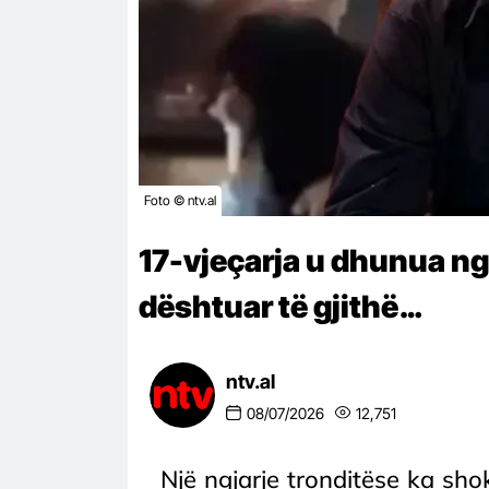
Foto © ntv.al
17-vjeçarja u dhunua nga
dështuar të gjithë…
ntv.al
08/07/2026
12,751
Një ngjarje tronditëse ka sho