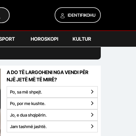
IDENTIFIKOHU
SPORT
HOROSKOPI
KULTUR
A DO TË LARGOHENI NGA VENDI PËR
NJË JETË MË TË MIRË?
Po, sa më shpejt.
Po, por me kushte.
Jo, e dua shqipërin.
Jam tashmë jashtë.