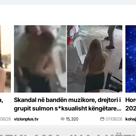
a,
Skandal në bandën muzikore, drejtori i
Hor
grupit sulmon s*ksualisht këngëtaren
20
e famshme, del VIDEO
/08/26
vizionplus.tv
15,320
07/08/26
koha