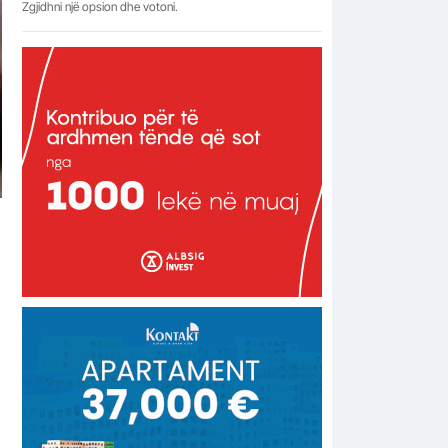
Zgjidhni një opsion dhe votoni.