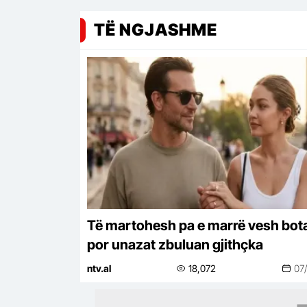
TË NGJASHME
Të martohesh pa e marrë vesh bot
por unazat zbuluan gjithçka
ntv.al
18,072
07