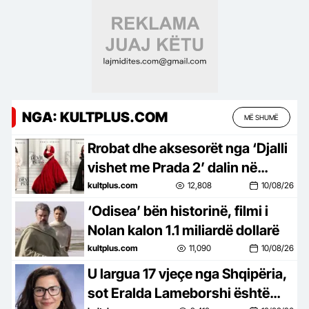
NGA: KULTPLUS.COM
MË SHUMË
Rrobat dhe aksesorët nga ‘Djalli
vishet me Prada 2’ dalin në
ankand online
kultplus.com
12,808
10/08/26
‘Odisea’ bën historinë, filmi i
Nolan kalon 1.1 miliardë dollarë
kultplus.com
11,090
10/08/26
U largua 17 vjeçe nga Shqipëria,
sot Eralda Lameborshi është