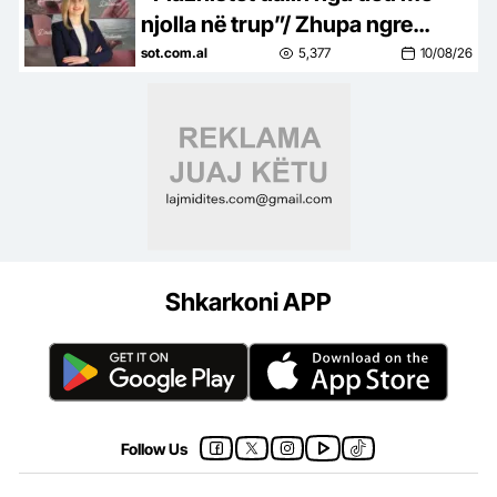
njolla në trup”/ Zhupa ngre
shqetësimin: Ku janë
sot.com.al
5,377
10/08/26
institucionet, apo kanë ikur me
pushime
Shkarkoni APP
Follow Us