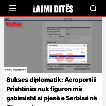
Skip
to
main
content
Foto © kultplus.com
Sukses diplomatik: Aeroporti i
Prishtinës nuk figuron më
gabimisht si pjesë e Serbisë në