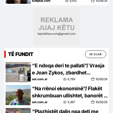
profesoreshë dhe fituese e
kultplus.com
9,410
10/08/26
çmimit prestigjioz në Amerikë
TË FUNDIT
MË SHUMË
“E ndoqa deri te pallati”/ Vrasja
e Joan Zykos, zbardhet
dëshmia e e Kristjan Sterjos:
sot.com.al
6,789
10/08/26
Mora armën në shtëpi dhe…
“Na rrënoi ekonominë”/ Flakët
shkrumbuan ullishtet, banorët e
Koilaçit: Zjarri shkatërroi
sot.com.al
5,467
10/08/26
gjithçka
“Plazhistët dalin nga deti me