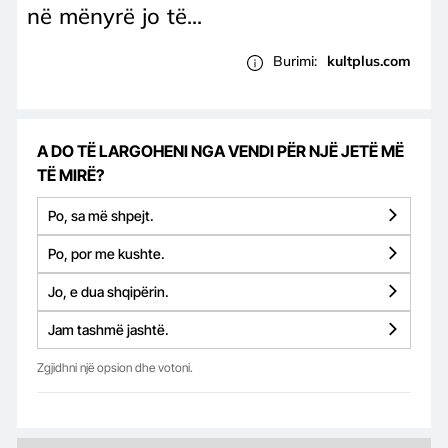
në mënyrë jo të...
Burimi:
kultplus.com
A DO TË LARGOHENI NGA VENDI PËR NJË JETË MË
TË MIRË?
Po, sa më shpejt.
Po, por me kushte.
Jo, e dua shqipërin.
Jam tashmë jashtë.
Zgjidhni një opsion dhe votoni.