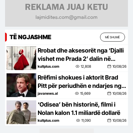
TË NGJASHME
MË SHUMË
Rrobat dhe aksesorët nga ‘Djalli
vishet me Prada 2’ dalin në
ankand online
kultplus.com
12,808
10/08/26
Rrëfimi shokues i aktorit Brad
Pitt për periudhën e ndarjes nga
Angelina Jolie: Mendova të
javanews.al
15,669
10/08/26
vrisja veten, por…
‘Odisea’ bën historinë, filmi i
Nolan kalon 1.1 miliardë dollarë
kultplus.com
11,090
10/08/26