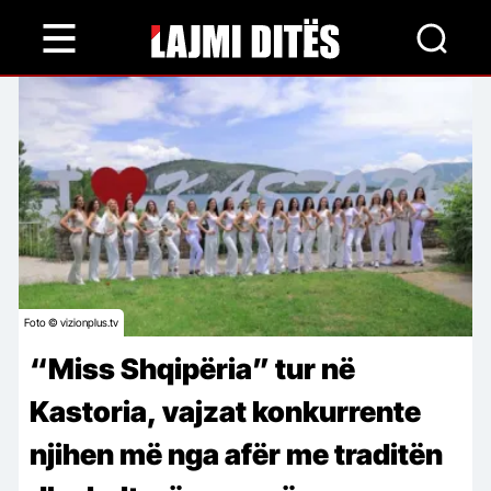
Skip
to
main
content
Foto © vizionplus.tv
“Miss Shqipëria” tur në
Kastoria, vajzat konkurrente
njihen më nga afër me traditën