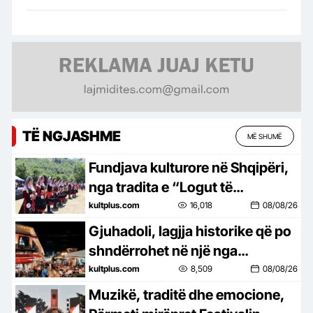
TË NGJASHME
MË SHUMË
Fundjava kulturore në Shqipëri,
nga tradita e “Logut të
Bjeshkëve” te tingujt e “Porto
kultplus.com
16,018
08/08/26
Palermo Festival”
Gjuhadoli, lagjja historike që po
shndërrohet në një nga
atraksionet kryesore të
kultplus.com
8,509
08/08/26
Shkodrës
Muzikë, traditë dhe emocione,