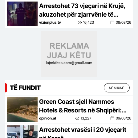
Arrestohet 73 vjeçari në Krujë,
akuzohet për zjarrvënie të
qëllimshme
vizionplus.tv
16,423
08/08/26
TË FUNDIT
MË SHUMË
Green Coast sjell Nammos
Hotels & Resorts në Shqipëri:
Destinacion i ri lifestyle
opinion.al
13,227
09/08/26
Arrestohet vrasësi i 20 vjeçarit