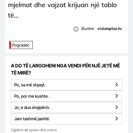
mjelmat dhe vajzat krijuan një tablo
të...
Burimi:
vizionplus.tv
Pogradec
A DO TË LARGOHENI NGA VENDI PËR NJË JETË MË
TË MIRË?
Po, sa më shpejt.
Po, por me kushte.
Jo, e dua shqipërin.
Jam tashmë jashtë.
Zgjidhni një opsion dhe votoni.