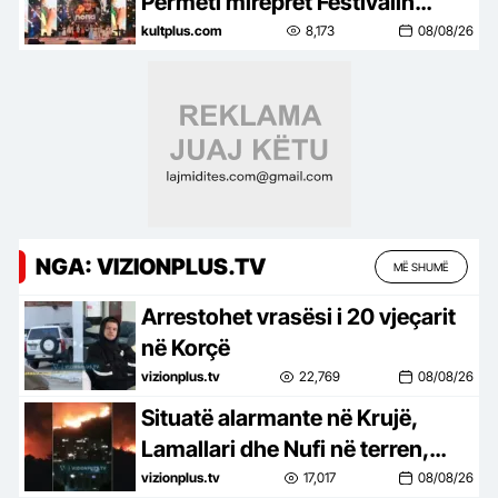
Përmeti mirëpret Festivalin
NONA
kultplus.com
8,173
08/08/26
NGA: VIZIONPLUS.TV
MË SHUMË
Arrestohet vrasësi i 20 vjeçarit
në Korçë
vizionplus.tv
22,769
08/08/26
Situatë alarmante në Krujë,
Lamallari dhe Nufi në terren,
apel banorëve pë evakuim
vizionplus.tv
17,017
08/08/26