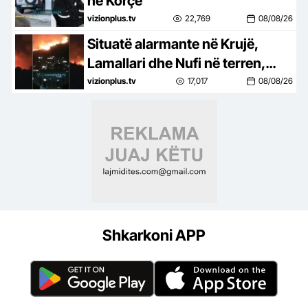
në Korçë
vizionplus.tv
22,769
08/08/26
Situatë alarmante në Krujë,
Lamallari dhe Nufi në terren,
apel banorëve pë evakuim
vizionplus.tv
17,017
08/08/26
Shkarkoni APP