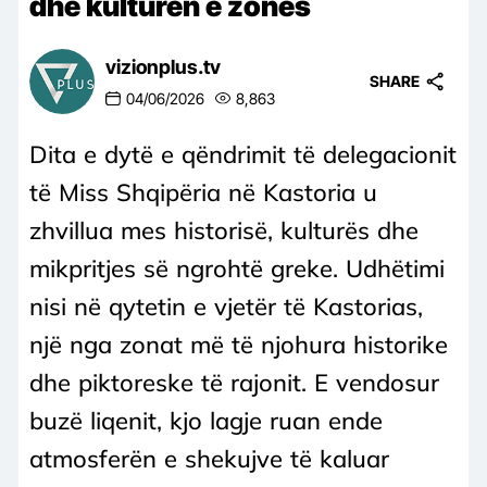
dhe kulturën e zonës
vizionplus.tv
SHARE
04/06/2026
8,863
Dita e dytë e qëndrimit të delegacionit
të Miss Shqipëria në Kastoria u
zhvillua mes historisë, kulturës dhe
mikpritjes së ngrohtë greke. Udhëtimi
nisi në qytetin e vjetër të Kastorias,
një nga zonat më të njohura historike
dhe piktoreske të rajonit. E vendosur
buzë liqenit, kjo lagje ruan ende
atmosferën e shekujve të kaluar