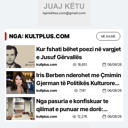
NGA: KULTPLUS.COM
MË SHUMË
Kur fshati bëhet poezi në vargjet
e Jusuf Gërvallës
kultplus.com
18,651
06/08/26
Iris Berben nderohet me Çmimin
Gjerman të Politikës Kulturore
2026
kultplus.com
7,141
06/08/26
Nga pasuria e konfiskuar te
qilimat e punuar me dorë:
“Thurja e Qilimave” sjell një
kultplus.com
12,276
06/08/26
tjetër histori në Tiranë