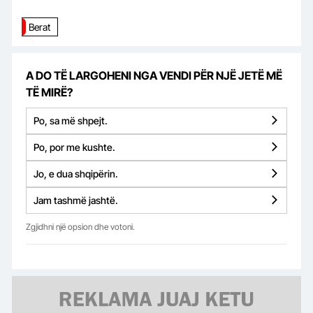
Berat
A DO TË LARGOHENI NGA VENDI PËR NJË JETË MË
TË MIRË?
Po, sa më shpejt.
Po, por me kushte.
Jo, e dua shqipërin.
Jam tashmë jashtë.
Zgjidhni një opsion dhe votoni.