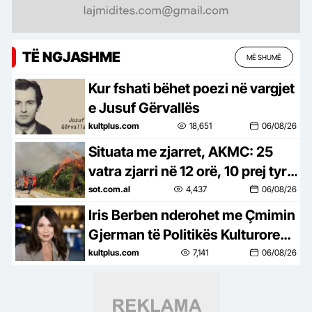
TË NGJASHME
MË SHUMË
Kur fshati bëhet poezi në vargjet
e Jusuf Gërvallës
kultplus.com
18,651
06/08/26
Situata me zjarret, AKMC: 25
vatra zjarri në 12 orë, 10 prej tyre
aktive, vijojnë ndërhyrjet nga
sot.com.al
4,437
06/08/26
toka e ajri
Iris Berben nderohet me Çmimin
Gjerman të Politikës Kulturore
2026
kultplus.com
7,141
06/08/26