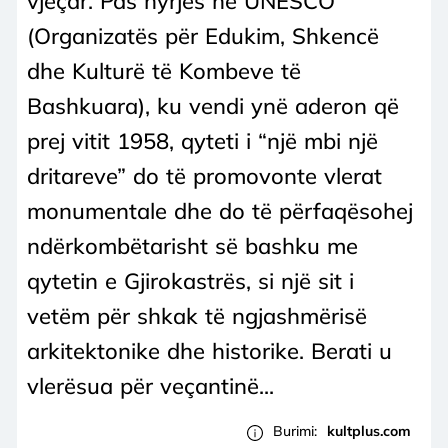
vjeçar. Pas hyrjes në UNESCO
(Organizatës për Edukim, Shkencë
dhe Kulturë të Kombeve të
Bashkuara), ku vendi ynë aderon që
prej vitit 1958, qyteti i “një mbi një
dritareve” do të promovonte vlerat
monumentale dhe do të përfaqësohej
ndërkombëtarisht së bashku me
qytetin e Gjirokastrës, si një sit i
vetëm për shkak të ngjashmërisë
arkitektonike dhe historike. Berati u
vlerësua për veçantinë...
Burimi:
kultplus.com