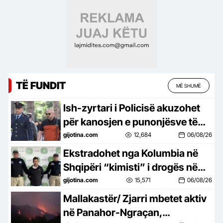
TË FUNDIT
MË SHUMË
Ish-zyrtari i Policisë akuzohet
për kanosjen e punonjësve të
një hoteli në Dhërmi
gijotina.com
12,684
06/08/26
Ekstradohet nga Kolumbia në
Shqipëri “kimisti” i drogës në
Frakull, i dënuar me 14 vite burg
gijotina.com
15,571
06/08/26
Mallakastër/ Zjarri mbetet aktiv
në Panahor-Ngraçan,