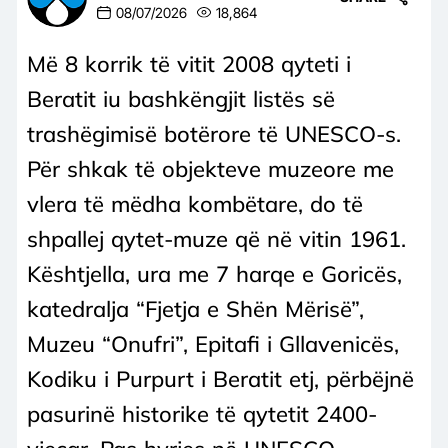
08/07/2026
18,864
Më 8 korrik të vitit 2008 qyteti i
Beratit iu bashkëngjit listës së
trashëgimisë botërore të UNESCO-s.
Për shkak të objekteve muzeore me
vlera të mëdha kombëtare, do të
shpallej qytet-muze që në vitin 1961.
Kështjella, ura me 7 harqe e Goricës,
katedralja “Fjetja e Shën Mërisë”,
Muzeu “Onufri”, Epitafi i Gllavenicës,
Kodiku i Purpurt i Beratit etj, përbëjnë
pasurinë historike të qytetit 2400-