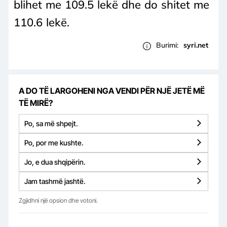
blihet me 109.5 lekë dhe do shitet me
110.6 lekë.
Burimi:
syri.net
A DO TË LARGOHENI NGA VENDI PËR NJË JETË MË
TË MIRË?
Po, sa më shpejt.
Po, por me kushte.
Jo, e dua shqipërin.
Jam tashmë jashtë.
Zgjidhni një opsion dhe votoni.