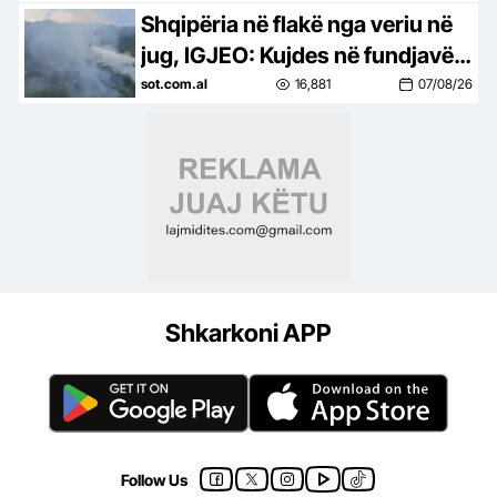
Shqipëria në flakë nga veriu në
jug, IGJEO: Kujdes në fundjavë,
rrezik i lartë për zjarre në 8
sot.com.al
16,881
07/08/26
qarqe
Shkarkoni APP
Follow Us