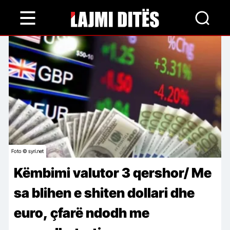
Skip
to
main
content
Foto © syri.net
Këmbimi valutor 3 qershor/ Me
sa blihen e shiten dollari dhe
euro, çfarë ndodh me