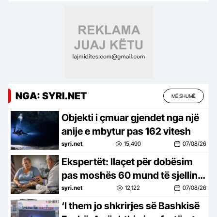
NGA: SYRI.NET
MË SHUMË
Objekti i çmuar gjendet nga një
anije e mbytur pas 162 vitesh
syri.net
15,490
07/08/26
Ekspertët: Ilaçet për dobësim
pas moshës 60 mund të sjellin
rreziqe serioze
syri.net
12,122
07/08/26
‘I them jo shkrirjes së Bashkisë