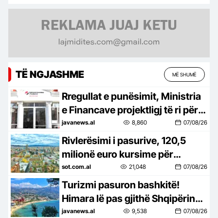
TË NGJASHME
MË SHUMË
Rregullat e punësimit, Ministria
e Financave projektligj të ri për
kompanitë: Të bëhen publike
javanews.al
8,860
07/08/26
pagat për çdo vend të lirë dhe
Rivlerësimi i pasurive, 120,5
kuotat
milionë euro kursime për
tatimpaguesit në shtatë muaj
sot.com.al
21,048
07/08/26
Turizmi pasuron bashkitë!
Himara lë pas gjithë Shqipërinë
në të ardhurat për frymë
javanews.al
9,538
07/08/26