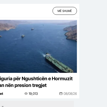
MË SHUMË
iguria për Ngushticën e Hormuzit
n nën presion tregjet
net
19,013
08/08/26