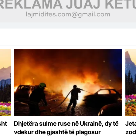
sht
Dhjetëra sulme ruse në Ukrainë, dy të
Jet
vdekur dhe gjashtë të plagosur
zodi