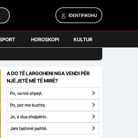
IDENTIFIKOHU
SPORT
HOROSKOPI
KULTUR
A DO TË LARGOHENI NGA VENDI PËR
NJË JETË MË TË MIRË?
Po, sa më shpejt.
Po, por me kushte.
Jo, e dua shqipërin.
Jam tashmë jashtë.