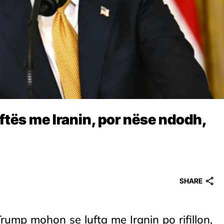
uftës me Iranin, por nëse ndodh,
SHARE
ump mohon se lufta me Iranin po rifillon,