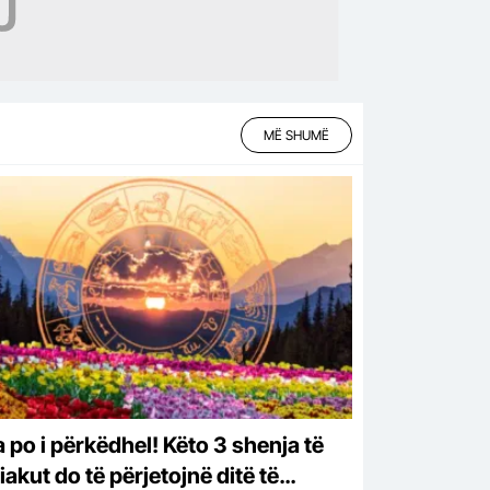
MË SHUMË
a po i përkëdhel! Këto 3 shenja të
akut do të përjetojnë ditë të