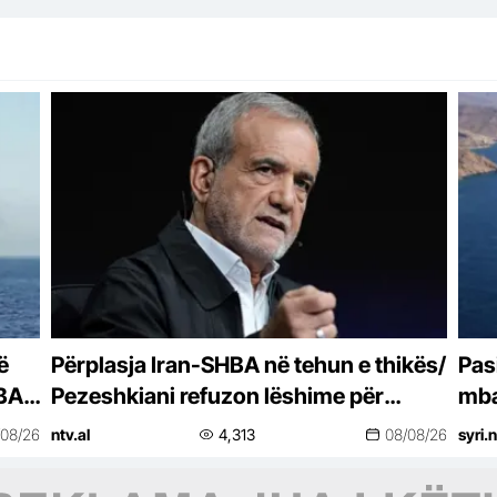
ë
Përplasja Iran-SHBA në tehun e thikës/
Pas
HBA
Pezeshkiani refuzon lëshime për
mba
Trump-in
/08/26
ntv.al
4,313
08/08/26
syri.