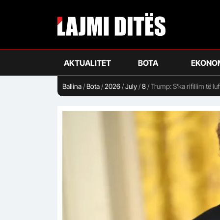
Skip
to
main
content
AKTUALITET
BOTA
EKONO
Ballina
/
Bota
/
2026
/
July
/
8
/
Trump: S’ka rifillim të l