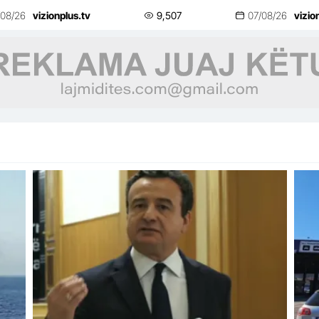
buk
/08/26
vizionplus.tv
9,507
07/08/26
vizio