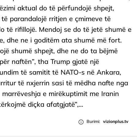
zimi aktual do të përfundojë shpejt,
të parandalojë rritjen e çmimeve të
 të rifillojë. Mendoj se do të jetë shumë e
je, dhe ne i goditëm ata shumë më fort.
ojë shumë shpejt, dhe ne do ta bëjmë
për naftën”, tha Trump gjatë një
undim të samitit të NATO-s në Ankara,
ritur të nxjerrin sasi të mëdha nafte nga
 marrëveshja e mirëkuptimit me Iranin
ërkojmë diçka afatgjatë”,...
Burimi:
vizionplus.tv