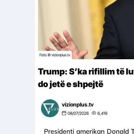
Foto © vizionplus.tv
Trump: S’ka rifillim të l
do jetë e shpejtë
vizionplus.tv
08/07/2026
6,419
Presidenti amerikan Donald Tr