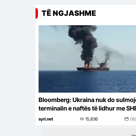
TË NGJASHME
Bloomberg: Ukraina nuk do sulmoj
terminalin e naftës të lidhur me S
në Detin e Zi
syri.net
15,836
08