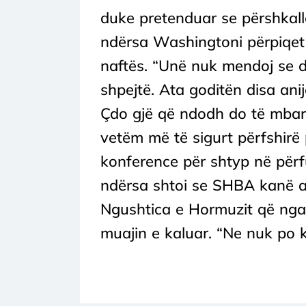
duke pretenduar se përshkallë
ndërsa Washingtoni përpiqet 
naftës. “Unë nuk mendoj se do
shpejtë. Ata goditën disa ani
Çdo gjë që ndodh do të mbar
vetëm më të sigurt përfshirë 
konference për shtyp në përf
ndërsa shtoi se SHBA kanë ar
Ngushtica e Hormuzit që nga
muajin e kaluar. “Ne nuk po k