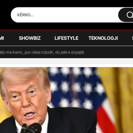
MI
SHOWBIZ
LIFESTYLE
TEKNOLOGJI
uftës me Iranin, por nëse ndodh, do jetë e shpejtë