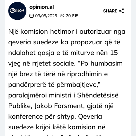
opinion.al
SHARE
03/06/2026
20,815
Një komision hetimor i autorizuar nga
qeveria suedeze ka propozuar që të
ndalohet qasja e të miturve nën 15
vjeç në rrjetet sociale. “Po humbasim
një brez të tërë në riprodhimin e
pandërprerë të përmbajtjeve,”
paralajmëroi ministri i Shëndetësisë
Publike, Jakob Forsment, gjatë një
konference për shtyp. Qeveria
suedeze krijoi këtë komision në