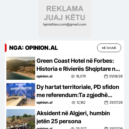
institucioneve
NGA: OPINION.AL
MË SHUMË
Green Coast Hotel në Forbes:
Historia e Rivierës Shqiptare në
skenën ndërkombëtare
opinion.al
18,079
01/08/26
Dy hartat territoriale, PD sfidon
me referendum:Ta zgjedhë
qytetari
opinion.al
12,162
31/07/26
Aksident në Algjeri, humbin
jetën 25 persona
opinion.al
25,527
31/07/26