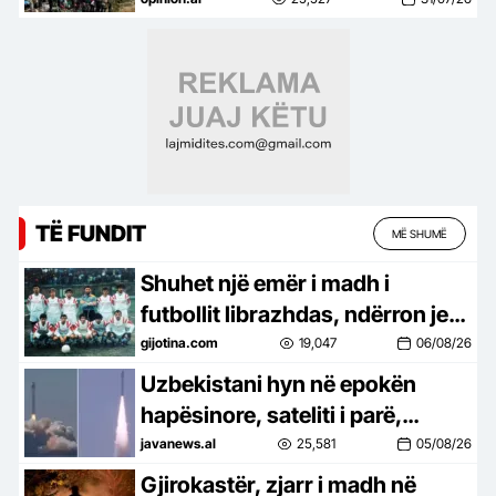
TË FUNDIT
MË SHUMË
Shuhet një emër i madh i
futbollit librazhdas, ndërron jetë
ish-kapiteni dhe ish-trajneri i
gijotina.com
19,047
06/08/26
Sopotit, Besnik Çota
Uzbekistani hyn në epokën
hapësinore, sateliti i parë,
Samarkand-2028, lëshohet në
javanews.al
25,581
05/08/26
orbitë –
Gjirokastër, zjarr i madh në