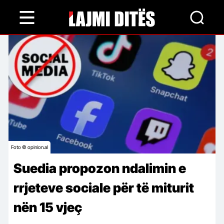
Skip
to
main
content
Foto © opinion.al
Suedia propozon ndalimin e
rrjeteve sociale për të miturit
nën 15 vjeç