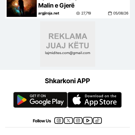
Malin e Gjerë
argjiroja.net
27,719
05/08/26
Shkarkoni APP
Follow Us