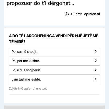
propozuar do t’i dërgohet...
Burimi:
opinion.al
A DO TË LARGOHENI NGA VENDI PËR NJË JETË MË
TË MIRË?
Po, sa më shpejt.
Po, por me kushte.
Jo, e dua shqipërin.
Jam tashmë jashtë.
Zgjidhni një opsion dhe votoni.